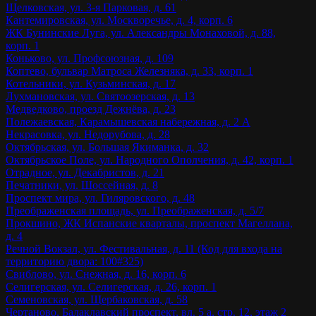
Щелковская, ул. 3-я Парковая, д. 61
Кантемировская, ул. Москворечье, д. 4, корп. 6
ЖК Бунинские Луга, ул. Александры Монаховой, д. 88,
корп. 1
Коньково, ул. Профсоюзная, д. 109
Коптево, бульвар Матроса Железняка, д. 33, корп. 1
Котельники, ул. Кузьминская, д. 17
Лухмановская, ул. Святоозерская, д. 13
Медведково, проезд Дежнёва, д. 23
Полежаевская, Карамышевская набережная, д. 2 А
Некрасовка, ул. Недорубова, д. 28
Октябрьская, ул. Большая Якиманка, д. 32
Октябрьское Поле, ул. Народного Ополчения, д. 42, корп. 1
Отрадное, ул. Декабристов, д. 21
Печатники, ул. Шоссейная, д. 8
Проспект мира, ул. Гиляровского, д. 48
Преображенская площадь, ул. Преображенская, д. 5/7
Прокшино, ЖК Испанские кварталы, проспект Магеллана,
д. 4
Речной Вокзал, ул. Фестивальная, д. 11 (Код для входа на
территорию двора: 100#325)
Свиблово, ул. Снежная, д. 16, корп. 6
Селигерская, ул. Селигерская, д. 26, корп. 1
Семеновская, ул. Щербаковская, д. 58
Чертаново, Балаклавский проспект, вл. 5 а, стр. 12, этаж 2