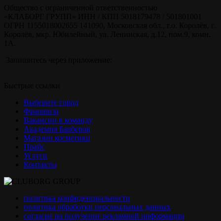
Общество с ограниченной ответственностью
«КЛАБОРГ ГРУПП» ИНН / КПП 5018179478 / 501801001
ОГРН 1155018002655 141090, Московская обл., г.о. Королёв, г.
Королёв, мкр. Юбилейный, ул. Ленинская, д.12, пом.9, комн.
1А.
Запишитесь через приложение:
Быстрые ссылки
Выберите город
Франшиза
Вакансии в команду
Академия Барберов
Магазин косметики
Прайс
Услуги
Контакты
политика конфиденциальности
политика обработки персональных данных
согласие на получение рекламной информации