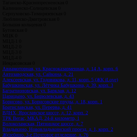
Таганско-Краснопресненская
0
Калининско-Солнцевская
0
Серпуховско-Тимирязевская
0
Люблинско-Дмитровская
0
Большая кольцевая
0
Бутовская
0
МЦК
0
МЦД-1
0
МЦД-2
0
МЦД-3
0
МЦД-4
0
Некрасовская
0
Авиамоторная, ул. Красноказарменная, д. 14 А, корп. 6
Автозаводская, ул. Сайкина, д. 21
Алексеевская, ул. Годовикова, д. 11, корп. 5 (ЖК iLove)
Бабушкинская, ул. Лётчика Бабушкина, д. 39, корп. 3
Багратионовская, ул. Барклая, д. 12
Царицыно, ул. Бирюлевская, д. 43
Борисово, ул. Борисовские пруды, д. 18, корп. 1
Братиславская, ул. Перерва, д. 41
ВДНХ, Ярославское шоссе, д. 12, корп. 2
ТРК Вегас, МКАД, 24-й километр, 1
Волоколамская, Пятницкое шоссе, д. 7
Владыкино, Нововладыкинский проезд, д. 1, корп. 2
Жулебино, 3-е Почтовое отделение, д. 76