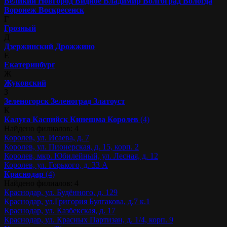
Великий Новгород
Видное
Владимир
Волгоград
Вологда
Воронеж
Воскресенск
Г
Грозный
Д
Дзержинский
Дрожжино
Е
Екатеринбург
Ж
Жуковский
З
Зеленогорск
Зеленоград
Златоуст
К
Калуга
Каспийск
Кинешма
Королев
(4)
Найдено филиалов: 4
Королев, ул. Исаева, д. 7
Королев, ул. Пионерская, д. 15, корп. 2
Королев, мкр. Юбилейный, ул. Лесная, д. 12
Королев, ул. Горького, д. 33 А
Краснодар
(4)
Найдено филиалов: 4
Краснодар, ул. Будённого, д. 129
Краснодар, ул.Григория Булгакова, д.7 к.1
Краснодар, ул. Казбекская, д. 17
Краснодар, ул. Красных Партизан, д. 1/4, корп. 9