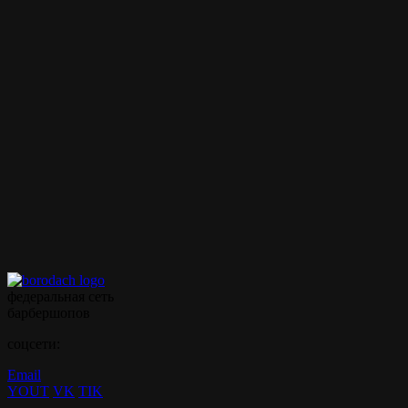
Внимание!
Цены на сайте и барбершопе могут различаться, узнавайте
точную цену у администратора!
Полный список услуг
Записаться на стрижку
Записываться на ваши
любимые услуги стало
ещё проще с
мобильным
приложением borodach
федеральная сеть
барбершопов
соцсети:
Email
YOUT
VK
TIK