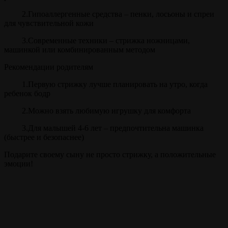
2.Гипоаллергенные средства – пенки, лосьоны и спреи
для чувствительной кожи
3.Современные техники – стрижка ножницами,
машинкой или комбинированным методом
Рекомендации родителям
1.Первую стрижку лучше планировать на утро, когда
ребенок бодр
2.Можно взять любимую игрушку для комфорта
3.Для малышей 4-6 лет – предпочтительна машинка
(быстрее и безопаснее)
Подарите своему сыну не просто стрижку, а положительные
эмоции!
Прайс
Детская стрижка
40 мин.
от 700 ₽