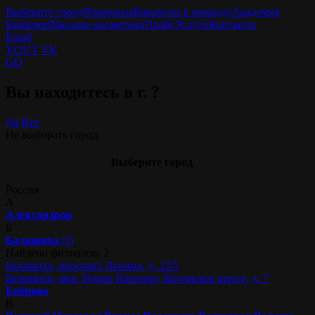
Выберите город
Франшиза
Вакансии в команду
Академия
Барберов
Магазин косметики
Прайс
Услуги
Контакты
Email
YOUT
VK
GO
Вы находитесь в г.
?
Да
Нет
Не выбирать город
Выберите город
Россия
А
Александров
Б
Балашиха
(2)
Найдено филиалов: 2
Балашиха, проспект Ленина, д. 23/5
Балашиха, мкр. Новое Павлино, Косинское шоссе, д. 7
Боброво
В