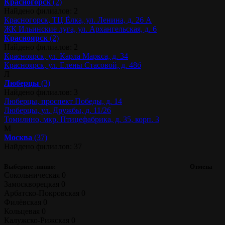
Красногорск
(2)
Найдено филиалов: 2
Красногорск, ТЦ Ёлка, ул. Ленина, д. 26 А
ЖК Ильинские луга, ул. Архангельская, д. 6
Красноярск
(2)
Найдено филиалов: 2
Красноярск, ул. Карла Маркса, д. 34
Красноярск, ул. Елены Стасовой, д. 48б
Л
Люберцы
(3)
Найдено филиалов: 3
Люберцы, проспект Победы, д. 14
Люберцы, ул. Дружбы, д. 11/26
Томилино, мкр. Птицефабрика, д. 35, корп. 3
М
Москва
(37)
Найдено филиалов: 37
Выберите линию:
Отмена
Сокольническая
0
Замоскворецкая
0
Арбатско-Покровская
0
Филёвская
0
Кольцевая
0
Калужско-Рижская
0