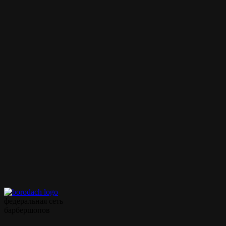
Прайс
Классическая мужская
60 мин.
от 1000 ₽
стрижка
Внимание!
Цены на сайте и барбершопе могут различаться, узнавайте
точную цену у администратора!
Полный список услуг
Записаться на стрижку
Записываться на ваши
любимые услуги стало
ещё проще с
мобильным
приложением borodach
федеральная сеть
барбершопов