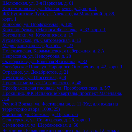
Щелковская, ул. 3-я Парковая, д. 61
Кантемировская, ул. Москворечье, д. 4, корп. 6
ЖК Бунинские Луга, ул. Александры Монаховой, д. 88,
корп. 1
Коньково, ул. Профсоюзная, д. 109
Коптево, бульвар Матроса Железняка, д. 33, корп. 1
Котельники, ул. Кузьминская, д. 17
Лухмановская, ул. Святоозерская, д. 13
Медведково, проезд Дежнёва, д. 23
Полежаевская, Карамышевская набережная, д. 2 А
Некрасовка, ул. Недорубова, д. 28
Октябрьская, ул. Большая Якиманка, д. 32
Октябрьское Поле, ул. Народного Ополчения, д. 42, корп. 1
Отрадное, ул. Декабристов, д. 21
Печатники, ул. Шоссейная, д. 8
Проспект мира, ул. Гиляровского, д. 48
Преображенская площадь, ул. Преображенская, д. 5/7
Прокшино, ЖК Испанские кварталы, проспект Магеллана,
д. 4
Речной Вокзал, ул. Фестивальная, д. 11 (Код для входа на
территорию двора: 100#325)
Свиблово, ул. Снежная, д. 16, корп. 6
Селигерская, ул. Селигерская, д. 26, корп. 1
Семеновская, ул. Щербаковская, д. 58
Чертаново, Балаклавский проспект, вл. 5 а, стр. 12, этаж 2