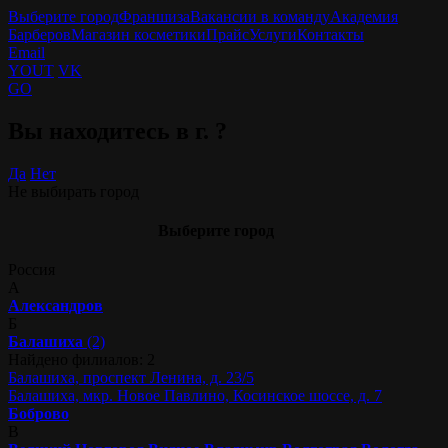
Выберите город
Франшиза
Вакансии в команду
Академия
Барберов
Магазин косметики
Прайс
Услуги
Контакты
Email
YOUT
VK
GO
Вы находитесь в г.
?
Да
Нет
Не выбирать город
Выберите город
Россия
А
Александров
Б
Балашиха
(2)
Найдено филиалов: 2
Балашиха, проспект Ленина, д. 23/5
Балашиха, мкр. Новое Павлино, Косинское шоссе, д. 7
Боброво
В