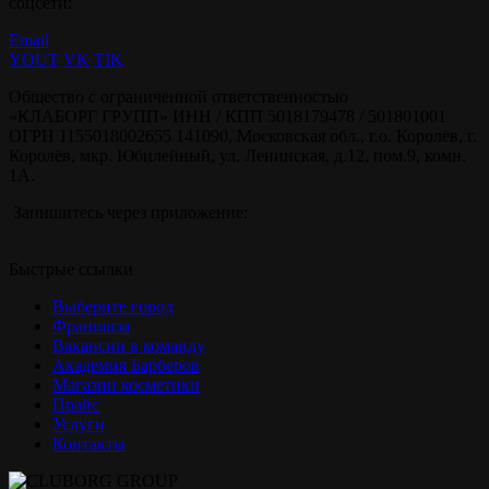
соцсети:
Email
YOUT
VK
TIK
Общество с ограниченной ответственностью
«КЛАБОРГ ГРУПП» ИНН / КПП 5018179478 / 501801001
ОГРН 1155018002655 141090, Московская обл., г.о. Королёв, г.
Королёв, мкр. Юбилейный, ул. Ленинская, д.12, пом.9, комн.
1А.
Запишитесь через приложение:
Быстрые ссылки
Выберите город
Франшиза
Вакансии в команду
Академия Барберов
Магазин косметики
Прайс
Услуги
Контакты