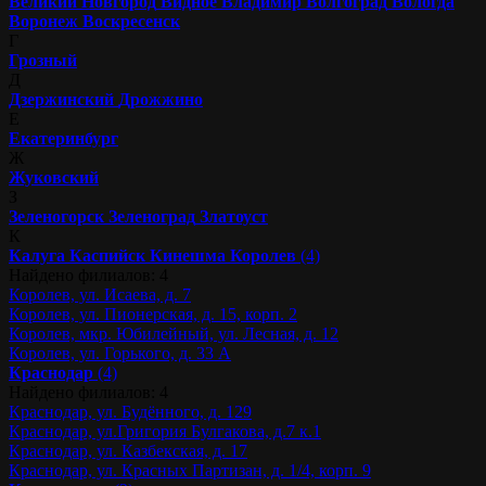
Великий Новгород
Видное
Владимир
Волгоград
Вологда
Воронеж
Воскресенск
Г
Грозный
Д
Дзержинский
Дрожжино
Е
Екатеринбург
Ж
Жуковский
З
Зеленогорск
Зеленоград
Златоуст
К
Калуга
Каспийск
Кинешма
Королев
(4)
Найдено филиалов: 4
Королев, ул. Исаева, д. 7
Королев, ул. Пионерская, д. 15, корп. 2
Королев, мкр. Юбилейный, ул. Лесная, д. 12
Королев, ул. Горького, д. 33 А
Краснодар
(4)
Найдено филиалов: 4
Краснодар, ул. Будённого, д. 129
Краснодар, ул.Григория Булгакова, д.7 к.1
Краснодар, ул. Казбекская, д. 17
Краснодар, ул. Красных Партизан, д. 1/4, корп. 9