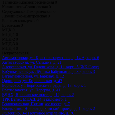
Таганско-Краснопресненская
0
Калининско-Солнцевская
0
Серпуховско-Тимирязевская
0
Люблинско-Дмитровская
0
Большая кольцевая
0
Бутовская
0
МЦК
0
МЦД-1
0
МЦД-2
0
МЦД-3
0
МЦД-4
0
Некрасовская
0
Авиамоторная, ул. Красноказарменная, д. 14 А, корп. 6
Автозаводская, ул. Сайкина, д. 21
Алексеевская, ул. Годовикова, д. 11, корп. 5 (ЖК iLove)
Бабушкинская, ул. Лётчика Бабушкина, д. 39, корп. 3
Багратионовская, ул. Барклая, д. 12
Царицыно, ул. Бирюлевская, д. 43
Борисово, ул. Борисовские пруды, д. 18, корп. 1
Братиславская, ул. Перерва, д. 41
ВДНХ, Ярославское шоссе, д. 12, корп. 2
ТРК Вегас, МКАД, 24-й километр, 1
Волоколамская, Пятницкое шоссе, д. 7
Владыкино, Нововладыкинский проезд, д. 1, корп. 2
Жулебино, 3-е Почтовое отделение, д. 76