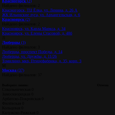
Красногорск
(2)
Найдено филиалов: 2
Красногорск, ТЦ Ёлка, ул. Ленина, д. 26 А
ЖК Ильинские луга, ул. Архангельская, д. 6
Красноярск
(2)
Найдено филиалов: 2
Красноярск, ул. Карла Маркса, д. 34
Красноярск, ул. Елены Стасовой, д. 48б
Л
Люберцы
(3)
Найдено филиалов: 3
Люберцы, проспект Победы, д. 14
Люберцы, ул. Дружбы, д. 11/26
Томилино, мкр. Птицефабрика, д. 35, корп. 3
М
Москва
(37)
Найдено филиалов: 37
Выберите линию:
Отмена
Сокольническая
0
Замоскворецкая
0
Арбатско-Покровская
0
Филёвская
0
Кольцевая
0
Калужско-Рижская
0