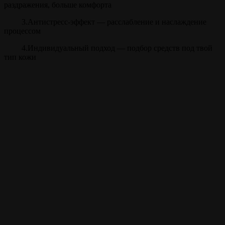
раздражения, больше комфорта
3.Антистресс-эффект — расслабление и наслаждение
процессом
4.Индивидуальный подход — подбор средств под твой
тип кожи
Прайс
Уход за лицом
30 мин.
от 1400 ₽
Внимание!
Цены на сайте и барбершопе могут различаться, узнавайте
точную цену у администратора!
Полный список услуг
Записаться на стрижку
Записываться на ваши
любимые услуги стало
ещё проще с
мобильным