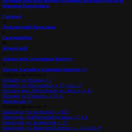
Великий Новгород
Видное
Владимир
Волгоград
Вологда
Воронеж
Воскресенск
Г
Грозный
Д
Дзержинский
Дрожжино
Е
Екатеринбург
Ж
Жуковский
З
Зеленогорск
Зеленоград
Златоуст
К
Калуга
Каспийск
Кинешма
Королев
(4)
Найдено филиалов: 4
Королев, ул. Исаева, д. 7
Королев, ул. Пионерская, д. 15, корп. 2
Королев, мкр. Юбилейный, ул. Лесная, д. 12
Королев, ул. Горького, д. 33 А
Краснодар
(4)
Найдено филиалов: 4
Краснодар, ул. Будённого, д. 129
Краснодар, ул.Григория Булгакова, д.7 к.1
Краснодар, ул. Казбекская, д. 17
Краснодар, ул. Красных Партизан, д. 1/4, корп. 9