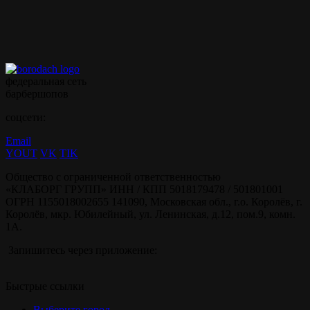
приложением borodach
федеральная сеть
барбершопов
соцсети:
Email
YOUT
VK
TIK
Общество с ограниченной ответственностью
«КЛАБОРГ ГРУПП» ИНН / КПП 5018179478 / 501801001
ОГРН 1155018002655 141090, Московская обл., г.о. Королёв, г.
Королёв, мкр. Юбилейный, ул. Ленинская, д.12, пом.9, комн.
1А.
Запишитесь через приложение:
Быстрые ссылки
Выберите город