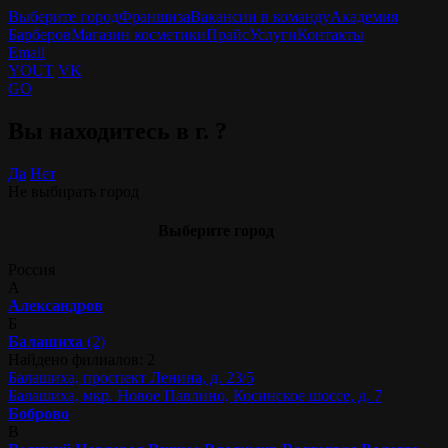
Выберите город
Франшиза
Вакансии в команду
Академия
Барберов
Магазин косметики
Прайс
Услуги
Контакты
Email
YOUT
VK
GO
Вы находитесь в г.
?
Да
Нет
Не выбирать город
Выберите город
Россия
А
Александров
Б
Балашиха
(2)
Найдено филиалов: 2
Балашиха, проспект Ленина, д. 23/5
Балашиха, мкр. Новое Павлино, Косинское шоссе, д. 7
Боброво
В