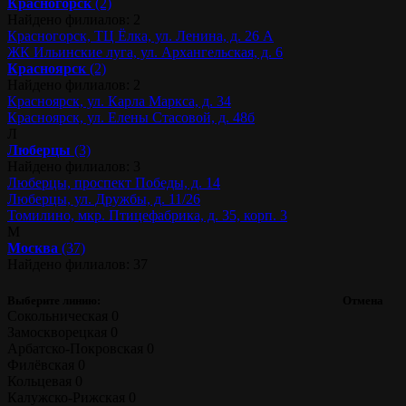
Красногорск
(2)
Найдено филиалов: 2
Красногорск, ТЦ Ёлка, ул. Ленина, д. 26 А
ЖК Ильинские луга, ул. Архангельская, д. 6
Красноярск
(2)
Найдено филиалов: 2
Красноярск, ул. Карла Маркса, д. 34
Красноярск, ул. Елены Стасовой, д. 48б
Л
Люберцы
(3)
Найдено филиалов: 3
Люберцы, проспект Победы, д. 14
Люберцы, ул. Дружбы, д. 11/26
Томилино, мкр. Птицефабрика, д. 35, корп. 3
М
Москва
(37)
Найдено филиалов: 37
Выберите линию:
Отмена
Сокольническая
0
Замоскворецкая
0
Арбатско-Покровская
0
Филёвская
0
Кольцевая
0
Калужско-Рижская
0