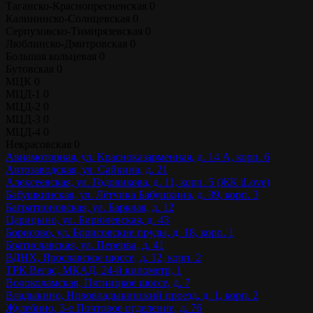
Таганско-Краснопресненская
0
Калининско-Солнцевская
0
Серпуховско-Тимирязевская
0
Люблинско-Дмитровская
0
Большая кольцевая
0
Бутовская
0
МЦК
0
МЦД-1
0
МЦД-2
0
МЦД-3
0
МЦД-4
0
Некрасовская
0
Авиамоторная, ул. Красноказарменная, д. 14 А, корп. 6
Автозаводская, ул. Сайкина, д. 21
Алексеевская, ул. Годовикова, д. 11, корп. 5 (ЖК iLove)
Бабушкинская, ул. Лётчика Бабушкина, д. 39, корп. 3
Багратионовская, ул. Барклая, д. 12
Царицыно, ул. Бирюлевская, д. 43
Борисово, ул. Борисовские пруды, д. 18, корп. 1
Братиславская, ул. Перерва, д. 41
ВДНХ, Ярославское шоссе, д. 12, корп. 2
ТРК Вегас, МКАД, 24-й километр, 1
Волоколамская, Пятницкое шоссе, д. 7
Владыкино, Нововладыкинский проезд, д. 1, корп. 2
Жулебино, 3-е Почтовое отделение, д. 76