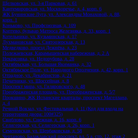
Щелковская, ул. 3-я Парковая, д. 61
Кантемировская, ул. Москворечье, д. 4, корп. 6
ЖК Бунинские Луга, ул. Александры Монаховой, д. 88,
корп. 1
Коньково, ул. Профсоюзная, д. 109
Коптево, бульвар Матроса Железняка, д. 33, корп. 1
Котельники, ул. Кузьминская, д. 17
Лухмановская, ул. Святоозерская, д. 13
Медведково, проезд Дежнёва, д. 23
Полежаевская, Карамышевская набережная, д. 2 А
Некрасовка, ул. Недорубова, д. 28
Октябрьская, ул. Большая Якиманка, д. 32
Октябрьское Поле, ул. Народного Ополчения, д. 42, корп. 1
Отрадное, ул. Декабристов, д. 21
Печатники, ул. Шоссейная, д. 8
Проспект мира, ул. Гиляровского, д. 48
Преображенская площадь, ул. Преображенская, д. 5/7
Прокшино, ЖК Испанские кварталы, проспект Магеллана,
д. 4
Речной Вокзал, ул. Фестивальная, д. 11 (Код для входа на
территорию двора: 100#325)
Свиблово, ул. Снежная, д. 16, корп. 6
Селигерская, ул. Селигерская, д. 26, корп. 1
Семеновская, ул. Щербаковская, д. 58
Чертаново, Балаклавский проспект, вл. 5 а, стр. 12, этаж 2