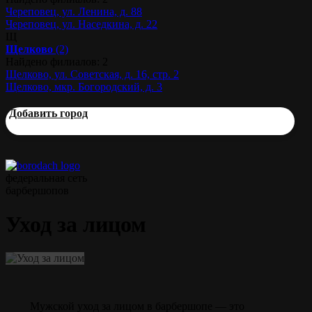
Череповец, ул. Ленина, д. 88
Череповец, ул. Наседкина, д. 22
Щ
Щелково
(2)
Найдено филиалов: 2
Щелково, ул. Советская, д. 16, стр. 2
Щелково, мкр. Богородский, д. 3
Добавить город
федеральная сеть
барбершопов
Уход за лицом
Мужской уход за лицом в барбершопе — это