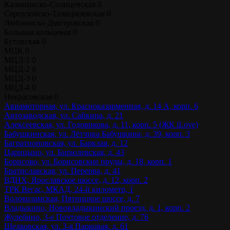
Калининско-Солнцевская
0
Серпуховско-Тимирязевская
0
Люблинско-Дмитровская
0
Большая кольцевая
0
Бутовская
0
МЦК
0
МЦД-1
0
МЦД-2
0
МЦД-3
0
МЦД-4
0
Некрасовская
0
Авиамоторная, ул. Красноказарменная, д. 14 А, корп. 6
Автозаводская, ул. Сайкина, д. 21
Алексеевская, ул. Годовикова, д. 11, корп. 5 (ЖК iLove)
Бабушкинская, ул. Лётчика Бабушкина, д. 39, корп. 3
Багратионовская, ул. Барклая, д. 12
Царицыно, ул. Бирюлевская, д. 43
Борисово, ул. Борисовские пруды, д. 18, корп. 1
Братиславская, ул. Перерва, д. 41
ВДНХ, Ярославское шоссе, д. 12, корп. 2
ТРК Вегас, МКАД, 24-й километр, 1
Волоколамская, Пятницкое шоссе, д. 7
Владыкино, Нововладыкинский проезд, д. 1, корп. 2
Жулебино, 3-е Почтовое отделение, д. 76
Щелковская, ул. 3-я Парковая, д. 61