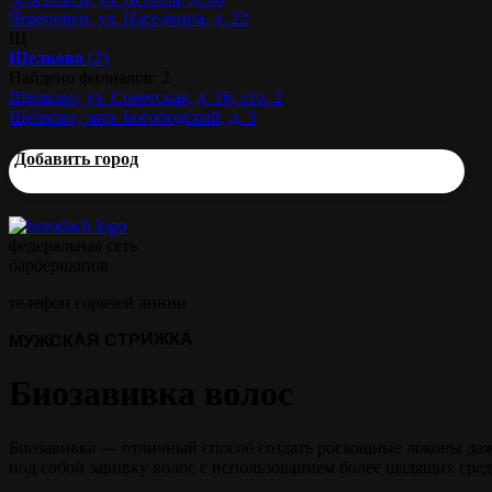
Череповец, ул. Наседкина, д. 22
Щ
Щелково
(2)
Найдено филиалов: 2
Щелково, ул. Советская, д. 16, стр. 2
Щелково, мкр. Богородский, д. 3
Добавить город
федеральная сеть
барбершопов
телефон горячей линии
МУЖСКАЯ СТРИЖКА
Биозавивка волос
Биозавивка — отличный способ создать роскошные локоны даж
под собой завивку волос с использованием более щадящих сред