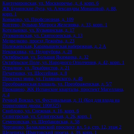
Кантемировская, ул. Москворечье, д. 4, корп. 6
ЖК Бунинские Луга, ул. Александры Монаховой, д. 88,
корп. 1
Коньково, ул. Профсоюзная, д. 109
Коптево, бульвар Матроса Железняка, д. 33, корп. 1
Котельники, ул. Кузьминская, д. 17
Лухмановская, ул. Святоозерская, д. 13
Медведково, проезд Дежнёва, д. 23
Полежаевская, Карамышевская набережная, д. 2 А
Некрасовка, ул. Недорубова, д. 28
Октябрьская, ул. Большая Якиманка, д. 32
Октябрьское Поле, ул. Народного Ополчения, д. 42, корп. 1
Отрадное, ул. Декабристов, д. 21
Печатники, ул. Шоссейная, д. 8
Проспект мира, ул. Гиляровского, д. 48
Преображенская площадь, ул. Преображенская, д. 5/7
Прокшино, ЖК Испанские кварталы, проспект Магеллана,
д. 4
Речной Вокзал, ул. Фестивальная, д. 11 (Код для входа на
территорию двора: 100#325)
Свиблово, ул. Снежная, д. 16, корп. 6
Селигерская, ул. Селигерская, д. 26, корп. 1
Семеновская, ул. Щербаковская, д. 58
Чертаново, Балаклавский проспект, вл. 5 а, стр. 12, этаж 2
Шелепиха, Шмитовский проезд, д. 39, корп. 1