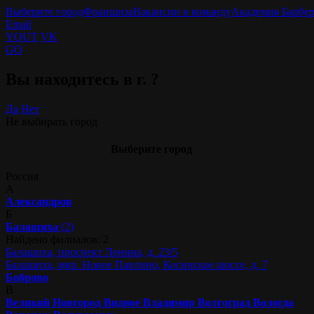
Выберите город
Франшиза
Вакансии в команду
Академия Барбе
Email
YOUT
VK
GO
Вы находитесь в г.
?
Да
Нет
Не выбирать город
Выберите город
Россия
А
Александров
Б
Балашиха
(2)
Найдено филиалов: 2
Балашиха, проспект Ленина, д. 23/5
Балашиха, мкр. Новое Павлино, Косинское шоссе, д. 7
Боброво
В
Великий Новгород
Видное
Владимир
Волгоград
Вологда