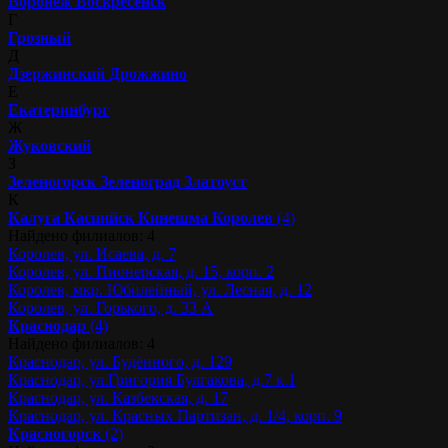
Воронеж
Воскресенск
Г
Грозный
Д
Дзержинский
Дрожжино
Е
Екатеринбург
Ж
Жуковский
З
Зеленогорск
Зеленоград
Златоуст
К
Калуга
Каспийск
Кинешма
Королев
(4)
Найдено филиалов: 4
Королев, ул. Исаева, д. 7
Королев, ул. Пионерская, д. 15, корп. 2
Королев, мкр. Юбилейный, ул. Лесная, д. 12
Королев, ул. Горького, д. 33 А
Краснодар
(4)
Найдено филиалов: 4
Краснодар, ул. Будённого, д. 129
Краснодар, ул.Григория Булгакова, д.7 к.1
Краснодар, ул. Казбекская, д. 17
Краснодар, ул. Красных Партизан, д. 1/4, корп. 9
Красногорск
(2)