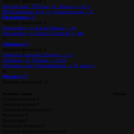
Найдено филиалов: 2
Красногорск, ТЦ Ёлка, ул. Ленина, д. 26 А
ЖК Ильинские луга, ул. Архангельская, д. 6
Красноярск
(2)
Найдено филиалов: 2
Красноярск, ул. Карла Маркса, д. 34
Красноярск, ул. Елены Стасовой, д. 48б
Л
Люберцы
(3)
Найдено филиалов: 3
Люберцы, проспект Победы, д. 14
Люберцы, ул. Дружбы, д. 11/26
Томилино, мкр. Птицефабрика, д. 35, корп. 3
М
Москва
(37)
Найдено филиалов: 37
Выберите линию:
Отмена
Сокольническая
0
Замоскворецкая
0
Арбатско-Покровская
0
Филёвская
0
Кольцевая
0
Калужско-Рижская
0
Таганско-Краснопресненская
0