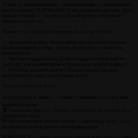
Устали от недопонимания с парикмахерами и разочарований
после стрижки? В BORODACH мы делаем по-другому. Здесь
каждая стрижка — индивидуальный проект, созданный
специально для вас.
Почему у нас получается именно то, что вы хотите?
— Детальный разбор. Мы уточним, как вы носите волосы,
сколько времени готовы тратить на укладку и какие есть
особенности.
— Честные рекомендации. Если выбранный стиль вам не
подходит, мы скажем прямо и предложим лучший вариант.
— Результат, который заметят. Ппосле нашей стрижки
комплименты станут привычным делом.
Что вы получите в итоге?
✂️ Безупречные линии — никаких торчащих волосков или
неровных краев.
🧔 Ухоженная борода — мягкая, аккуратная, без колючести и
неопрятного вида
💆 Расслабляющий массаж головы — приятный бонус, после
которого вы почувствуете себя обновленным
BORODACH — место, где ваша стрижка будет именно такой,