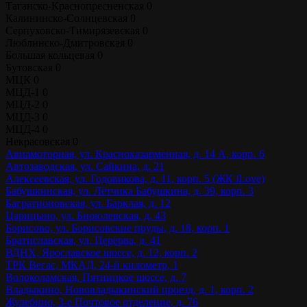
Таганско-Краснопресненская
0
Калининско-Солнцевская
0
Серпуховско-Тимирязевская
0
Люблинско-Дмитровская
0
Большая кольцевая
0
Бутовская
0
МЦК
0
МЦД-1
0
МЦД-2
0
МЦД-3
0
МЦД-4
0
Некрасовская
0
Авиамоторная, ул. Красноказарменная, д. 14 А, корп. 6
Автозаводская, ул. Сайкина, д. 21
Алексеевская, ул. Годовикова, д. 11, корп. 5 (ЖК iLove)
Бабушкинская, ул. Лётчика Бабушкина, д. 39, корп. 3
Багратионовская, ул. Барклая, д. 12
Царицыно, ул. Бирюлевская, д. 43
Борисово, ул. Борисовские пруды, д. 18, корп. 1
Братиславская, ул. Перерва, д. 41
ВДНХ, Ярославское шоссе, д. 12, корп. 2
ТРК Вегас, МКАД, 24-й километр, 1
Волоколамская, Пятницкое шоссе, д. 7
Владыкино, Нововладыкинский проезд, д. 1, корп. 2
Жулебино, 3-е Почтовое отделение, д. 76