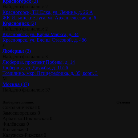
Красногорск
(2)
Найдено филиалов: 2
Красногорск, ТЦ Ёлка, ул. Ленина, д. 26 А
ЖК Ильинские луга, ул. Архангельская, д. 6
Красноярск
(2)
Найдено филиалов: 2
Красноярск, ул. Карла Маркса, д. 34
Красноярск, ул. Елены Стасовой, д. 48б
Л
Люберцы
(3)
Найдено филиалов: 3
Люберцы, проспект Победы, д. 14
Люберцы, ул. Дружбы, д. 11/26
Томилино, мкр. Птицефабрика, д. 35, корп. 3
М
Москва
(37)
Найдено филиалов: 37
Выберите линию:
Отмена
Сокольническая
0
Замоскворецкая
0
Арбатско-Покровская
0
Филёвская
0
Кольцевая
0
Калужско-Рижская
0