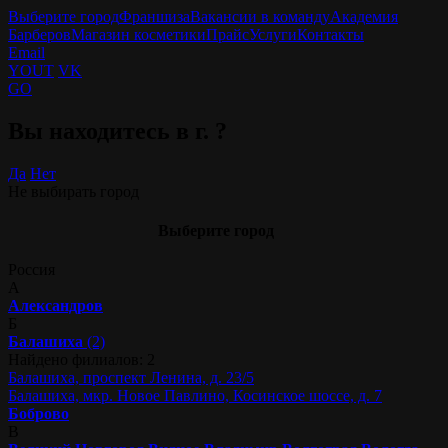
Выберите город
Франшиза
Вакансии в команду
Академия
Барберов
Магазин косметики
Прайс
Услуги
Контакты
Email
YOUT
VK
GO
Вы находитесь в г.
?
Да
Нет
Не выбирать город
Выберите город
Россия
А
Александров
Б
Балашиха
(2)
Найдено филиалов: 2
Балашиха, проспект Ленина, д. 23/5
Балашиха, мкр. Новое Павлино, Косинское шоссе, д. 7
Боброво
В