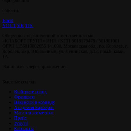
барбершопов
соцсети:
Email
YOUT
VK
TIK
Общество с ограниченной ответственностью
«КЛАБОРГ ГРУПП» ИНН / КПП 5018179478 / 501801001
ОГРН 1155018002655 141090, Московская обл., г.о. Королёв, г.
Королёв, мкр. Юбилейный, ул. Ленинская, д.12, пом.9, комн.
1А.
Запишитесь через приложение:
Быстрые ссылки
Выберите город
Франшиза
Вакансии в команду
Академия Барберов
Магазин косметики
Прайс
Услуги
Контакты