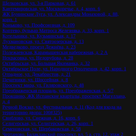
Щелковская, ул. 3-я Парковая, д. 61
Кантемировская, ул. Москворечье, д. 4, корп. 6
ЖК Бунинские Луга, ул. Александры Монаховой, д. 88,
корп. 1
Коньково, ул. Профсоюзная, д. 109
Коптево, бульвар Матроса Железняка, д. 33, корп. 1
Котельники, ул. Кузьминская, д. 17
Лухмановская, ул. Святоозерская, д. 13
Медведково, проезд Дежнёва, д. 23
Полежаевская, Карамышевская набережная, д. 2 А
Некрасовка, ул. Недорубова, д. 28
Октябрьская, ул. Большая Якиманка, д. 32
Октябрьское Поле, ул. Народного Ополчения, д. 42, корп. 1
Отрадное, ул. Декабристов, д. 21
Печатники, ул. Шоссейная, д. 8
Проспект мира, ул. Гиляровского, д. 48
Преображенская площадь, ул. Преображенская, д. 5/7
Прокшино, ЖК Испанские кварталы, проспект Магеллана,
д. 4
Речной Вокзал, ул. Фестивальная, д. 11 (Код для входа на
территорию двора: 100#325)
Свиблово, ул. Снежная, д. 16, корп. 6
Селигерская, ул. Селигерская, д. 26, корп. 1
Семеновская, ул. Щербаковская, д. 58
Чертаново, Балаклавский проспект, вл. 5 а, стр. 12, этаж 2