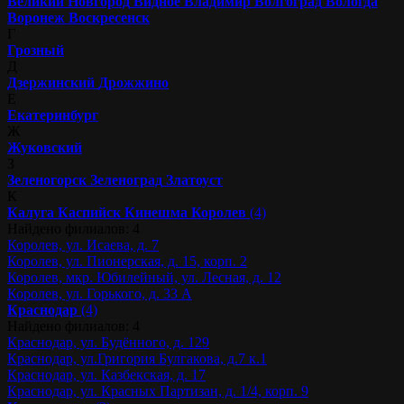
Великий Новгород
Видное
Владимир
Волгоград
Вологда
Воронеж
Воскресенск
Г
Грозный
Д
Дзержинский
Дрожжино
Е
Екатеринбург
Ж
Жуковский
З
Зеленогорск
Зеленоград
Златоуст
К
Калуга
Каспийск
Кинешма
Королев
(4)
Найдено филиалов: 4
Королев, ул. Исаева, д. 7
Королев, ул. Пионерская, д. 15, корп. 2
Королев, мкр. Юбилейный, ул. Лесная, д. 12
Королев, ул. Горького, д. 33 А
Краснодар
(4)
Найдено филиалов: 4
Краснодар, ул. Будённого, д. 129
Краснодар, ул.Григория Булгакова, д.7 к.1
Краснодар, ул. Казбекская, д. 17
Краснодар, ул. Красных Партизан, д. 1/4, корп. 9