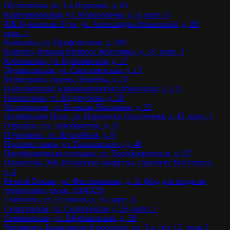
Щелковская, ул. 3-я Парковая, д. 61
Кантемировская, ул. Москворечье, д. 4, корп. 6
ЖК Бунинские Луга, ул. Александры Монаховой, д. 88,
корп. 1
Коньково, ул. Профсоюзная, д. 109
Коптево, бульвар Матроса Железняка, д. 33, корп. 1
Котельники, ул. Кузьминская, д. 17
Лухмановская, ул. Святоозерская, д. 13
Медведково, проезд Дежнёва, д. 23
Полежаевская, Карамышевская набережная, д. 2 А
Некрасовка, ул. Недорубова, д. 28
Октябрьская, ул. Большая Якиманка, д. 32
Октябрьское Поле, ул. Народного Ополчения, д. 42, корп. 1
Отрадное, ул. Декабристов, д. 21
Печатники, ул. Шоссейная, д. 8
Проспект мира, ул. Гиляровского, д. 48
Преображенская площадь, ул. Преображенская, д. 5/7
Прокшино, ЖК Испанские кварталы, проспект Магеллана,
д. 4
Речной Вокзал, ул. Фестивальная, д. 11 (Код для входа на
территорию двора: 100#325)
Свиблово, ул. Снежная, д. 16, корп. 6
Селигерская, ул. Селигерская, д. 26, корп. 1
Семеновская, ул. Щербаковская, д. 58
Чертаново, Балаклавский проспект, вл. 5 а, стр. 12, этаж 2