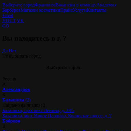
Выберите город
Франшиза
Вакансии в команду
Академия
Барберов
Магазин косметики
Прайс
Услуги
Контакты
Email
YOUT
VK
GO
Вы находитесь в г.
?
Да
Нет
Не выбирать город
Выберите город
Россия
А
Александров
Б
Балашиха
(2)
Найдено филиалов: 2
Балашиха, проспект Ленина, д. 23/5
Балашиха, мкр. Новое Павлино, Косинское шоссе, д. 7
Боброво
В