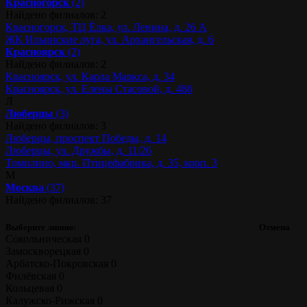
Красногорск
(2)
Найдено филиалов: 2
Красногорск, ТЦ Ёлка, ул. Ленина, д. 26 А
ЖК Ильинские луга, ул. Архангельская, д. 6
Красноярск
(2)
Найдено филиалов: 2
Красноярск, ул. Карла Маркса, д. 34
Красноярск, ул. Елены Стасовой, д. 48б
Л
Люберцы
(3)
Найдено филиалов: 3
Люберцы, проспект Победы, д. 14
Люберцы, ул. Дружбы, д. 11/26
Томилино, мкр. Птицефабрика, д. 35, корп. 3
М
Москва
(37)
Найдено филиалов: 37
Выберите линию:
Отмена
Сокольническая
0
Замоскворецкая
0
Арбатско-Покровская
0
Филёвская
0
Кольцевая
0
Калужско-Рижская
0