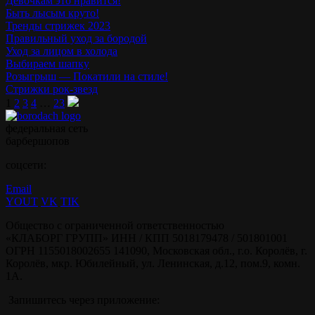
Девочкам это нравится!
Быть лысым круто!
Тренды стрижек 2023
Правильный уход за бородой
Уход за лицом в холода
Выбираем шапку
Розыгрыш — Покатили на стиле!
Стрижки рок-звезд
1
2
3
4
…
23
федеральная сеть
барбершопов
соцсети:
Email
YOUT
VK
TIK
Общество с ограниченной ответственностью
«КЛАБОРГ ГРУПП» ИНН / КПП 5018179478 / 501801001
ОГРН 1155018002655 141090, Московская обл., г.о. Королёв, г.
Королёв, мкр. Юбилейный, ул. Ленинская, д.12, пом.9, комн.
1А.
Запишитесь через приложение: