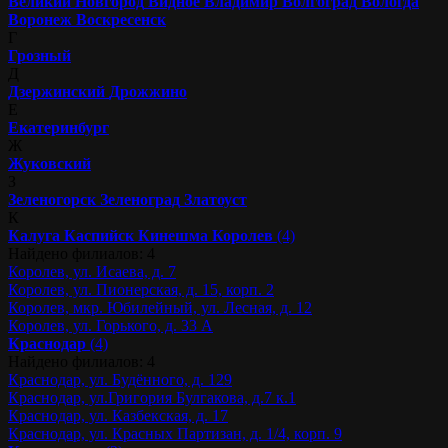
Великий Новгород
Видное
Владимир
Волгоград
Вологда
Воронеж
Воскресенск
Г
Грозный
Д
Дзержинский
Дрожжино
Е
Екатеринбург
Ж
Жуковский
З
Зеленогорск
Зеленоград
Златоуст
К
Калуга
Каспийск
Кинешма
Королев
(4)
Найдено филиалов: 4
Королев, ул. Исаева, д. 7
Королев, ул. Пионерская, д. 15, корп. 2
Королев, мкр. Юбилейный, ул. Лесная, д. 12
Королев, ул. Горького, д. 33 А
Краснодар
(4)
Найдено филиалов: 4
Краснодар, ул. Будённого, д. 129
Краснодар, ул.Григория Булгакова, д.7 к.1
Краснодар, ул. Казбекская, д. 17
Краснодар, ул. Красных Партизан, д. 1/4, корп. 9