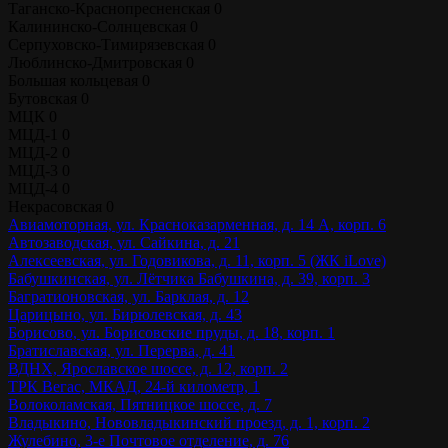
Таганско-Краснопресненская
0
Калининско-Солнцевская
0
Серпуховско-Тимирязевская
0
Люблинско-Дмитровская
0
Большая кольцевая
0
Бутовская
0
МЦК
0
МЦД-1
0
МЦД-2
0
МЦД-3
0
МЦД-4
0
Некрасовская
0
Авиамоторная, ул. Красноказарменная, д. 14 А, корп. 6
Автозаводская, ул. Сайкина, д. 21
Алексеевская, ул. Годовикова, д. 11, корп. 5 (ЖК iLove)
Бабушкинская, ул. Лётчика Бабушкина, д. 39, корп. 3
Багратионовская, ул. Барклая, д. 12
Царицыно, ул. Бирюлевская, д. 43
Борисово, ул. Борисовские пруды, д. 18, корп. 1
Братиславская, ул. Перерва, д. 41
ВДНХ, Ярославское шоссе, д. 12, корп. 2
ТРК Вегас, МКАД, 24-й километр, 1
Волоколамская, Пятницкое шоссе, д. 7
Владыкино, Нововладыкинский проезд, д. 1, корп. 2
Жулебино, 3-е Почтовое отделение, д. 76