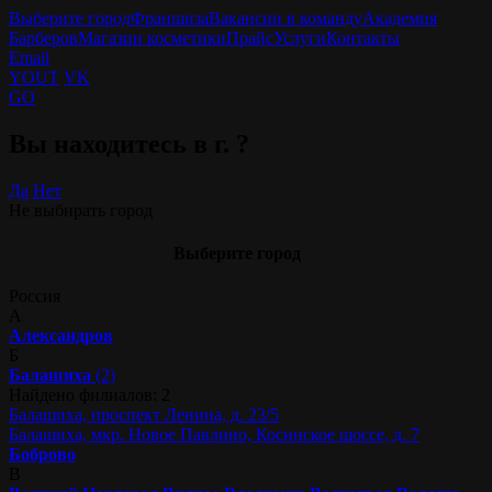
Выберите город
Франшиза
Вакансии в команду
Академия
Барберов
Магазин косметики
Прайс
Услуги
Контакты
Email
YOUT
VK
GO
Вы находитесь в г.
?
Да
Нет
Не выбирать город
Выберите город
Россия
А
Александров
Б
Балашиха
(2)
Найдено филиалов: 2
Балашиха, проспект Ленина, д. 23/5
Балашиха, мкр. Новое Павлино, Косинское шоссе, д. 7
Боброво
В