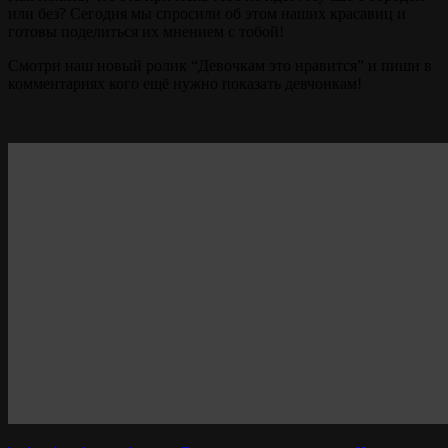
или без? Сегодня мы спросили об этом наших красавиц и
готовы поделиться их мнением с тобой!
Смотри наш новый ролик “Девочкам это нравится” и пиши в
комментариях кого ещё нужно показать девчонкам!