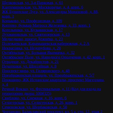
Щелковская, ул. 3-я Парковая, д. 61
Кантемировская, ул. Москворечье, д. 4, корп. 6
ЖК Бунинские Луга, ул. Александры Монаховой, д. 88,
корп. 1
Коньково, ул. Профсоюзная, д. 109
Коптево, бульвар Матроса Железняка, д. 33, корп. 1
Котельники, ул. Кузьминская, д. 17
Лухмановская, ул. Святоозерская, д. 13
Медведково, проезд Дежнёва, д. 23
Полежаевская, Карамышевская набережная, д. 2 А
Некрасовка, ул. Недорубова, д. 28
Октябрьская, ул. Большая Якиманка, д. 32
Октябрьское Поле, ул. Народного Ополчения, д. 42, корп. 1
Отрадное, ул. Декабристов, д. 21
Печатники, ул. Шоссейная, д. 8
Проспект мира, ул. Гиляровского, д. 48
Преображенская площадь, ул. Преображенская, д. 5/7
Прокшино, ЖК Испанские кварталы, проспект Магеллана,
д. 4
Речной Вокзал, ул. Фестивальная, д. 11 (Код для входа на
территорию двора: 100#325)
Свиблово, ул. Снежная, д. 16, корп. 6
Селигерская, ул. Селигерская, д. 26, корп. 1
Семеновская, ул. Щербаковская, д. 58
Чертаново, Балаклавский проспект, вл. 5 а, стр. 12, этаж 2