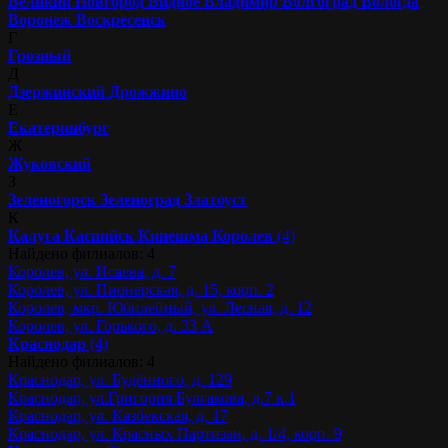
Великий Новгород
Видное
Владимир
Волгоград
Вологда
Воронеж
Воскресенск
Г
Грозный
Д
Дзержинский
Дрожжино
Е
Екатеринбург
Ж
Жуковский
З
Зеленогорск
Зеленоград
Златоуст
К
Калуга
Каспийск
Кинешма
Королев
(4)
Найдено филиалов: 4
Королев, ул. Исаева, д. 7
Королев, ул. Пионерская, д. 15, корп. 2
Королев, мкр. Юбилейный, ул. Лесная, д. 12
Королев, ул. Горького, д. 33 А
Краснодар
(4)
Найдено филиалов: 4
Краснодар, ул. Будённого, д. 129
Краснодар, ул.Григория Булгакова, д.7 к.1
Краснодар, ул. Казбекская, д. 17
Краснодар, ул. Красных Партизан, д. 1/4, корп. 9