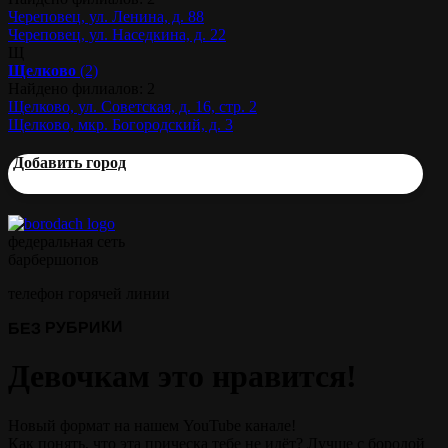
Череповец, ул. Ленина, д. 88
Череповец, ул. Наседкина, д. 22
Щ
Щелково
(2)
Найдено филиалов: 2
Щелково, ул. Советская, д. 16, стр. 2
Щелково, мкр. Богородский, д. 3
Добавить город
федеральная сеть
барбершопов
телефон горячей линии
БЕЗ РУБРИКИ
Девочкам это нравится!
Новый формат на нашем YouTube канале!
Как понять, что эта прическа тебе не идёт? Лучше с бородой