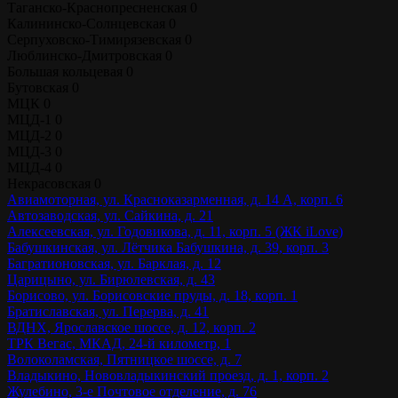
Таганско-Краснопресненская
0
Калининско-Солнцевская
0
Серпуховско-Тимирязевская
0
Люблинско-Дмитровская
0
Большая кольцевая
0
Бутовская
0
МЦК
0
МЦД-1
0
МЦД-2
0
МЦД-3
0
МЦД-4
0
Некрасовская
0
Авиамоторная, ул. Красноказарменная, д. 14 А, корп. 6
Автозаводская, ул. Сайкина, д. 21
Алексеевская, ул. Годовикова, д. 11, корп. 5 (ЖК iLove)
Бабушкинская, ул. Лётчика Бабушкина, д. 39, корп. 3
Багратионовская, ул. Барклая, д. 12
Царицыно, ул. Бирюлевская, д. 43
Борисово, ул. Борисовские пруды, д. 18, корп. 1
Братиславская, ул. Перерва, д. 41
ВДНХ, Ярославское шоссе, д. 12, корп. 2
ТРК Вегас, МКАД, 24-й километр, 1
Волоколамская, Пятницкое шоссе, д. 7
Владыкино, Нововладыкинский проезд, д. 1, корп. 2
Жулебино, 3-е Почтовое отделение, д. 76