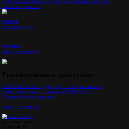
barbershop
борода
бородач
Девочки оценивают
стиль
Что
нравится девушкам
НОВЕЕ
Мужское комбо
РАННИЕ
Быть лысым круто!
Рекомендовано к прочтению
BORODACH: место, где уход — это удовольствие
Идеальная стрижка — только в BORODACH
Вечеряя Футбольная лига!
читать все новости
федеральная сеть
барбершопов