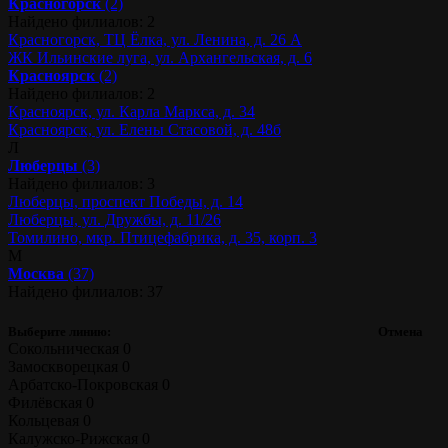
Красногорск
(2)
Найдено филиалов: 2
Красногорск, ТЦ Ёлка, ул. Ленина, д. 26 А
ЖК Ильинские луга, ул. Архангельская, д. 6
Красноярск
(2)
Найдено филиалов: 2
Красноярск, ул. Карла Маркса, д. 34
Красноярск, ул. Елены Стасовой, д. 48б
Л
Люберцы
(3)
Найдено филиалов: 3
Люберцы, проспект Победы, д. 14
Люберцы, ул. Дружбы, д. 11/26
Томилино, мкр. Птицефабрика, д. 35, корп. 3
М
Москва
(37)
Найдено филиалов: 37
Выберите линию:
Отмена
Сокольническая
0
Замоскворецкая
0
Арбатско-Покровская
0
Филёвская
0
Кольцевая
0
Калужско-Рижская
0