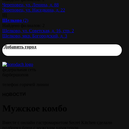
Череповец, ул. Ленина, д. 88
Череповец, ул. Наседкина, д. 22
Щ
Щелково
(2)
Найдено филиалов: 2
Щелково, ул. Советская, д. 16, стр. 2
Щелково, мкр. Богородский, д. 3
Добавить город
федеральная сеть
барбершопов
телефон горячей линии
НОВОСТИ
Мужское комбо
Вместе с онлайн гастромаркетом Secret Kitchen сделали
подборку блюд с мужским характером.