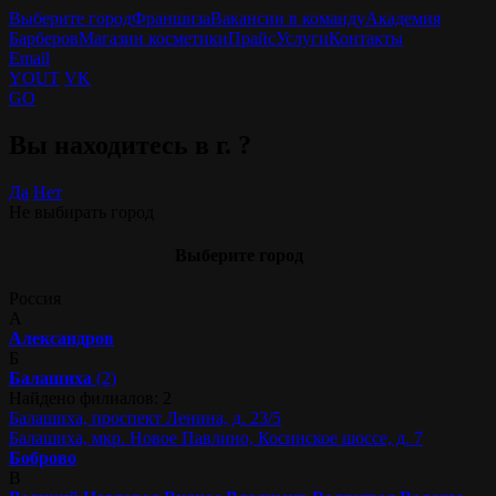
Выберите город
Франшиза
Вакансии в команду
Академия
Барберов
Магазин косметики
Прайс
Услуги
Контакты
Email
YOUT
VK
GO
Вы находитесь в г.
?
Да
Нет
Не выбирать город
Выберите город
Россия
А
Александров
Б
Балашиха
(2)
Найдено филиалов: 2
Балашиха, проспект Ленина, д. 23/5
Балашиха, мкр. Новое Павлино, Косинское шоссе, д. 7
Боброво
В