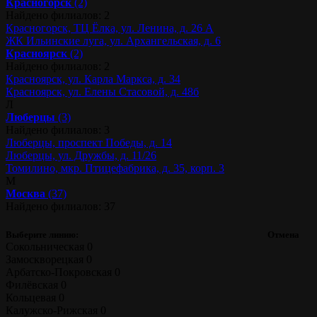
Красногорск
(2)
Найдено филиалов: 2
Красногорск, ТЦ Ёлка, ул. Ленина, д. 26 А
ЖК Ильинские луга, ул. Архангельская, д. 6
Красноярск
(2)
Найдено филиалов: 2
Красноярск, ул. Карла Маркса, д. 34
Красноярск, ул. Елены Стасовой, д. 48б
Л
Люберцы
(3)
Найдено филиалов: 3
Люберцы, проспект Победы, д. 14
Люберцы, ул. Дружбы, д. 11/26
Томилино, мкр. Птицефабрика, д. 35, корп. 3
М
Москва
(37)
Найдено филиалов: 37
Выберите линию:
Отмена
Сокольническая
0
Замоскворецкая
0
Арбатско-Покровская
0
Филёвская
0
Кольцевая
0
Калужско-Рижская
0