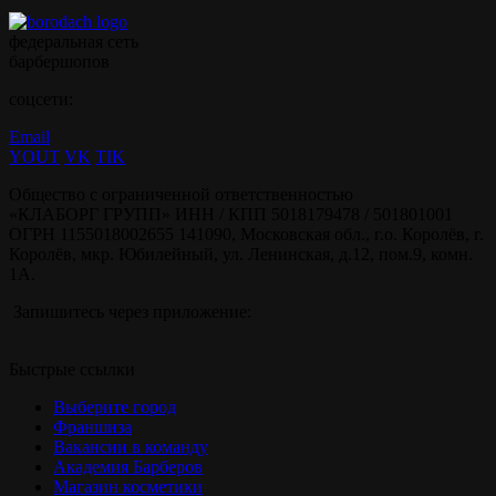
федеральная сеть
барбершопов
соцсети:
Email
YOUT
VK
TIK
Общество с ограниченной ответственностью
«КЛАБОРГ ГРУПП» ИНН / КПП 5018179478 / 501801001
ОГРН 1155018002655 141090, Московская обл., г.о. Королёв, г.
Королёв, мкр. Юбилейный, ул. Ленинская, д.12, пом.9, комн.
1А.
Запишитесь через приложение:
Быстрые ссылки
Выберите город
Франшиза
Вакансии в команду
Академия Барберов
Магазин косметики