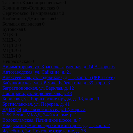
Таганско-Краснопресненская
0
Калининско-Солнцевская
0
Серпуховско-Тимирязевская
0
Люблинско-Дмитровская
0
Большая кольцевая
0
Бутовская
0
МЦК
0
МЦД-1
0
МЦД-2
0
МЦД-3
0
МЦД-4
0
Некрасовская
0
Авиамоторная, ул. Красноказарменная, д. 14 А, корп. 6
Автозаводская, ул. Сайкина, д. 21
Алексеевская, ул. Годовикова, д. 11, корп. 5 (ЖК iLove)
Бабушкинская, ул. Лётчика Бабушкина, д. 39, корп. 3
Багратионовская, ул. Барклая, д. 12
Царицыно, ул. Бирюлевская, д. 43
Борисово, ул. Борисовские пруды, д. 18, корп. 1
Братиславская, ул. Перерва, д. 41
ВДНХ, Ярославское шоссе, д. 12, корп. 2
ТРК Вегас, МКАД, 24-й километр, 1
Волоколамская, Пятницкое шоссе, д. 7
Владыкино, Нововладыкинский проезд, д. 1, корп. 2
Жулебино, 3-е Почтовое отделение, д. 76