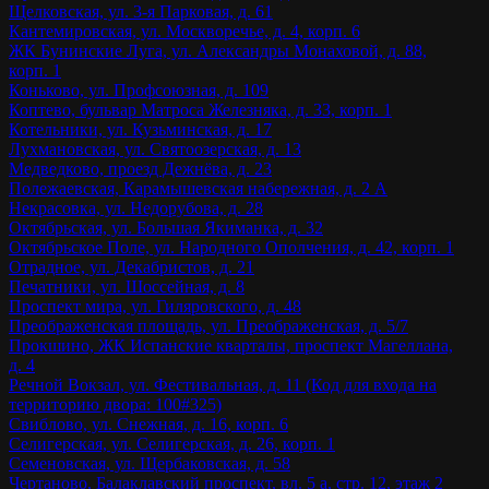
Щелковская, ул. 3-я Парковая, д. 61
Кантемировская, ул. Москворечье, д. 4, корп. 6
ЖК Бунинские Луга, ул. Александры Монаховой, д. 88,
корп. 1
Коньково, ул. Профсоюзная, д. 109
Коптево, бульвар Матроса Железняка, д. 33, корп. 1
Котельники, ул. Кузьминская, д. 17
Лухмановская, ул. Святоозерская, д. 13
Медведково, проезд Дежнёва, д. 23
Полежаевская, Карамышевская набережная, д. 2 А
Некрасовка, ул. Недорубова, д. 28
Октябрьская, ул. Большая Якиманка, д. 32
Октябрьское Поле, ул. Народного Ополчения, д. 42, корп. 1
Отрадное, ул. Декабристов, д. 21
Печатники, ул. Шоссейная, д. 8
Проспект мира, ул. Гиляровского, д. 48
Преображенская площадь, ул. Преображенская, д. 5/7
Прокшино, ЖК Испанские кварталы, проспект Магеллана,
д. 4
Речной Вокзал, ул. Фестивальная, д. 11 (Код для входа на
территорию двора: 100#325)
Свиблово, ул. Снежная, д. 16, корп. 6
Селигерская, ул. Селигерская, д. 26, корп. 1
Семеновская, ул. Щербаковская, д. 58
Чертаново, Балаклавский проспект, вл. 5 а, стр. 12, этаж 2