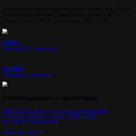
Блюда разных кухонь с фокусом на вкус и много мяса. Ещё не
знакомы с Secret Kitchen? Самое время исправить: 20% на
первый заказ от 1890 ₽ по промокоду BORODACH.
НОВЕЕ
Вечеряя Футбольная лига!
РАННИЕ
Девочкам это нравится!
Рекомендовано к прочтению
BORODACH: место, где уход — это удовольствие
Идеальная стрижка — только в BORODACH
Вечеряя Футбольная лига!
читать все новости