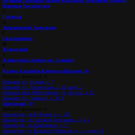
Великий Новгород
Видное
Владимир
Волгоград
Вологда
Воронеж
Воскресенск
Г
Грозный
Д
Дзержинский
Дрожжино
Е
Екатеринбург
Ж
Жуковский
З
Зеленогорск
Зеленоград
Златоуст
К
Калуга
Каспийск
Кинешма
Королев
(4)
Найдено филиалов: 4
Королев, ул. Исаева, д. 7
Королев, ул. Пионерская, д. 15, корп. 2
Королев, мкр. Юбилейный, ул. Лесная, д. 12
Королев, ул. Горького, д. 33 А
Краснодар
(4)
Найдено филиалов: 4
Краснодар, ул. Будённого, д. 129
Краснодар, ул.Григория Булгакова, д.7 к.1
Краснодар, ул. Казбекская, д. 17
Краснодар, ул. Красных Партизан, д. 1/4, корп. 9