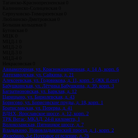
Таганско-Краснопресненская
0
Калининско-Солнцевская
0
Серпуховско-Тимирязевская
0
Люблинско-Дмитровская
0
Большая кольцевая
0
Бутовская
0
МЦК
0
МЦД-1
0
МЦД-2
0
МЦД-3
0
МЦД-4
0
Некрасовская
0
Авиамоторная, ул. Красноказарменная, д. 14 А, корп. 6
Автозаводская, ул. Сайкина, д. 21
Алексеевская, ул. Годовикова, д. 11, корп. 5 (ЖК iLove)
Бабушкинская, ул. Лётчика Бабушкина, д. 39, корп. 3
Багратионовская, ул. Барклая, д. 12
Царицыно, ул. Бирюлевская, д. 43
Борисово, ул. Борисовские пруды, д. 18, корп. 1
Братиславская, ул. Перерва, д. 41
ВДНХ, Ярославское шоссе, д. 12, корп. 2
ТРК Вегас, МКАД, 24-й километр, 1
Волоколамская, Пятницкое шоссе, д. 7
Владыкино, Нововладыкинский проезд, д. 1, корп. 2
Жулебино, 3-е Почтовое отделение, д. 76