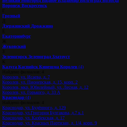
Великий Новгород
Видное
Владимир
Волгоград
Вологда
Воронеж
Воскресенск
Г
Грозный
Д
Дзержинский
Дрожжино
Е
Екатеринбург
Ж
Жуковский
З
Зеленогорск
Зеленоград
Златоуст
К
Калуга
Каспийск
Кинешма
Королев
(4)
Найдено филиалов: 4
Королев, ул. Исаева, д. 7
Королев, ул. Пионерская, д. 15, корп. 2
Королев, мкр. Юбилейный, ул. Лесная, д. 12
Королев, ул. Горького, д. 33 А
Краснодар
(4)
Найдено филиалов: 4
Краснодар, ул. Будённого, д. 129
Краснодар, ул.Григория Булгакова, д.7 к.1
Краснодар, ул. Казбекская, д. 17
Краснодар, ул. Красных Партизан, д. 1/4, корп. 9