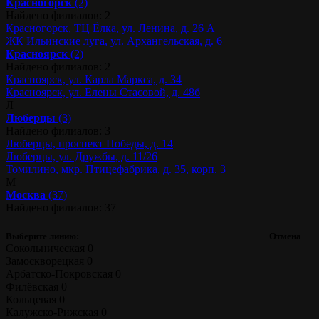
Красногорск
(2)
Найдено филиалов: 2
Красногорск, ТЦ Ёлка, ул. Ленина, д. 26 А
ЖК Ильинские луга, ул. Архангельская, д. 6
Красноярск
(2)
Найдено филиалов: 2
Красноярск, ул. Карла Маркса, д. 34
Красноярск, ул. Елены Стасовой, д. 48б
Л
Люберцы
(3)
Найдено филиалов: 3
Люберцы, проспект Победы, д. 14
Люберцы, ул. Дружбы, д. 11/26
Томилино, мкр. Птицефабрика, д. 35, корп. 3
М
Москва
(37)
Найдено филиалов: 37
Выберите линию:
Отмена
Сокольническая
0
Замоскворецкая
0
Арбатско-Покровская
0
Филёвская
0
Кольцевая
0
Калужско-Рижская
0