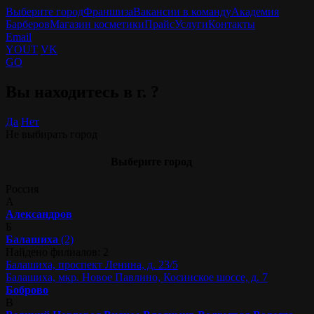
Выберите город
Франшиза
Вакансии в команду
Академия
Барберов
Магазин косметики
Прайс
Услуги
Контакты
Email
YOUT
VK
GO
Вы находитесь в г.
?
Да
Нет
Не выбирать город
Выберите город
Россия
А
Александров
Б
Балашиха
(2)
Найдено филиалов: 2
Балашиха, проспект Ленина, д. 23/5
Балашиха, мкр. Новое Павлино, Косинское шоссе, д. 7
Боброво
В