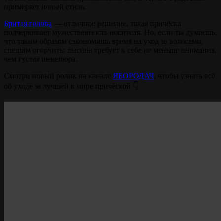
примеряет новый стиль.
Бритая голова
— отличное решение, такая причёска
подчеркивает мужественность носителя. Но, если ты думаешь,
что таким образом сэкономишь время на уход за волосами,
спешим огорчить: лысина требует к себе не меньше внимания,
чем густая шевелюра.
Смотри новый ролик на канале
ЯБОРОДАЧ
, чтобы узнать всё
об уходе за лучшей в мире причёской 👇