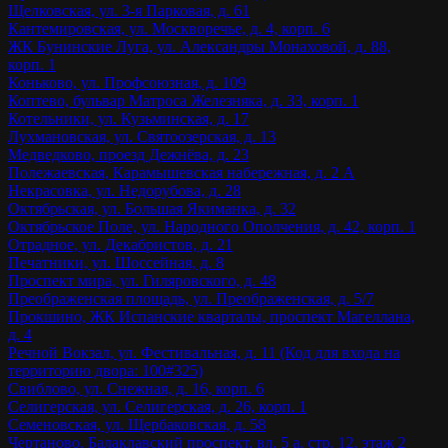
Щелковская, ул. 3-я Парковая, д. 61
Кантемировская, ул. Москворечье, д. 4, корп. 6
ЖК Бунинские Луга, ул. Александры Монаховой, д. 88,
корп. 1
Коньково, ул. Профсоюзная, д. 109
Коптево, бульвар Матроса Железняка, д. 33, корп. 1
Котельники, ул. Кузьминская, д. 17
Лухмановская, ул. Святоозерская, д. 13
Медведково, проезд Дежнёва, д. 23
Полежаевская, Карамышевская набережная, д. 2 А
Некрасовка, ул. Недорубова, д. 28
Октябрьская, ул. Большая Якиманка, д. 32
Октябрьское Поле, ул. Народного Ополчения, д. 42, корп. 1
Отрадное, ул. Декабристов, д. 21
Печатники, ул. Шоссейная, д. 8
Проспект мира, ул. Гиляровского, д. 48
Преображенская площадь, ул. Преображенская, д. 5/7
Прокшино, ЖК Испанские кварталы, проспект Магеллана,
д. 4
Речной Вокзал, ул. Фестивальная, д. 11 (Код для входа на
территорию двора: 100#325)
Свиблово, ул. Снежная, д. 16, корп. 6
Селигерская, ул. Селигерская, д. 26, корп. 1
Семеновская, ул. Щербаковская, д. 58
Чертаново, Балаклавский проспект, вл. 5 а, стр. 12, этаж 2