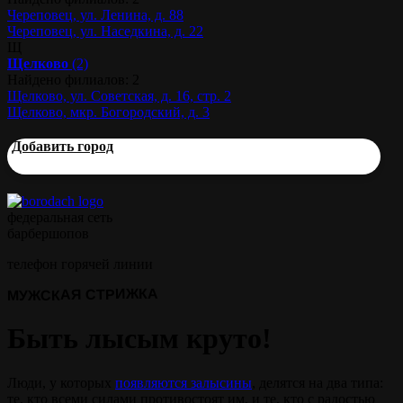
Череповец, ул. Ленина, д. 88
Череповец, ул. Наседкина, д. 22
Щ
Щелково
(2)
Найдено филиалов: 2
Щелково, ул. Советская, д. 16, стр. 2
Щелково, мкр. Богородский, д. 3
Добавить город
федеральная сеть
барбершопов
телефон горячей линии
МУЖСКАЯ СТРИЖКА
Быть лысым круто!
Люди, у которых
появляются залысины
, делятся на два типа:
те, кто всеми силами противостоят им, и те, кто с радостью