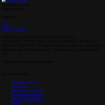
федеральная сеть
барбершопов
соцсети:
Email
YOUT
VK
TIK
Общество с ограниченной ответственностью
«КЛАБОРГ ГРУПП» ИНН / КПП 5018179478 / 501801001
ОГРН 1155018002655 141090, Московская обл., г.о. Королёв, г.
Королёв, мкр. Юбилейный, ул. Ленинская, д.12, пом.9, комн.
1А.
Запишитесь через приложение:
Быстрые ссылки
Выберите город
Франшиза
Вакансии в команду
Академия Барберов
Магазин косметики
Прайс