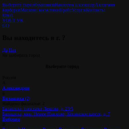
Выберите город
Франшиза
Вакансии в команду
Академия
Барберов
Магазин косметики
Прайс
Услуги
Контакты
Email
YOUT
VK
GO
Вы находитесь в г.
?
Да
Нет
Не выбирать город
Выберите город
Россия
А
Александров
Б
Балашиха
(2)
Найдено филиалов: 2
Балашиха, проспект Ленина, д. 23/5
Балашиха, мкр. Новое Павлино, Косинское шоссе, д. 7
Боброво
В