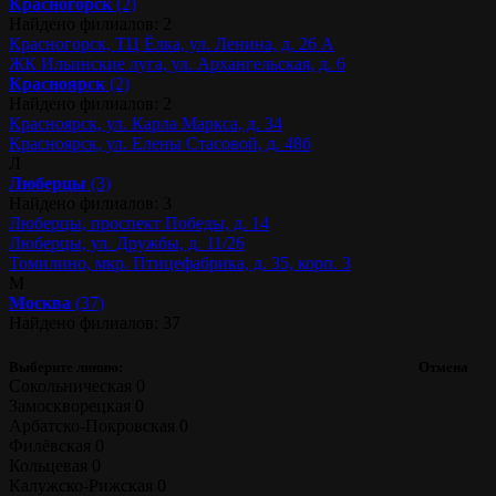
Красногорск
(2)
Найдено филиалов: 2
Красногорск, ТЦ Ёлка, ул. Ленина, д. 26 А
ЖК Ильинские луга, ул. Архангельская, д. 6
Красноярск
(2)
Найдено филиалов: 2
Красноярск, ул. Карла Маркса, д. 34
Красноярск, ул. Елены Стасовой, д. 48б
Л
Люберцы
(3)
Найдено филиалов: 3
Люберцы, проспект Победы, д. 14
Люберцы, ул. Дружбы, д. 11/26
Томилино, мкр. Птицефабрика, д. 35, корп. 3
М
Москва
(37)
Найдено филиалов: 37
Выберите линию:
Отмена
Сокольническая
0
Замоскворецкая
0
Арбатско-Покровская
0
Филёвская
0
Кольцевая
0
Калужско-Рижская
0