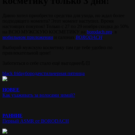
косметику только 3 дня!
Давно хотел приобрести средства для ухода, но ждал более
подходящего момента? Этот момент наступил. Время
настоящих покупок! Только с 27 по 29 ноября скидка до 50%
на ВСЮ МУЖСКУЮ КОСМЕТИКУ на
borodach.pro
, в
мобильном приложении
и салонах
BORODACH
.
Выбирай мужскую косметику там где тебе удобно по
привлекательной цене!
Заботиться о себе стало ещё выгоднее💪🏻
black friday
бородач
стиль
черная пятница
НОВЕЕ
Как ухаживать за волосами зимой?
РАННИЕ
Первый ASMR от BORODACH