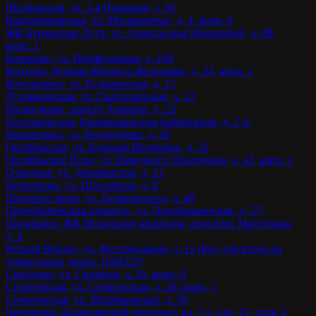
Щелковская, ул. 3-я Парковая, д. 61
Кантемировская, ул. Москворечье, д. 4, корп. 6
ЖК Бунинские Луга, ул. Александры Монаховой, д. 88,
корп. 1
Коньково, ул. Профсоюзная, д. 109
Коптево, бульвар Матроса Железняка, д. 33, корп. 1
Котельники, ул. Кузьминская, д. 17
Лухмановская, ул. Святоозерская, д. 13
Медведково, проезд Дежнёва, д. 23
Полежаевская, Карамышевская набережная, д. 2 А
Некрасовка, ул. Недорубова, д. 28
Октябрьская, ул. Большая Якиманка, д. 32
Октябрьское Поле, ул. Народного Ополчения, д. 42, корп. 1
Отрадное, ул. Декабристов, д. 21
Печатники, ул. Шоссейная, д. 8
Проспект мира, ул. Гиляровского, д. 48
Преображенская площадь, ул. Преображенская, д. 5/7
Прокшино, ЖК Испанские кварталы, проспект Магеллана,
д. 4
Речной Вокзал, ул. Фестивальная, д. 11 (Код для входа на
территорию двора: 100#325)
Свиблово, ул. Снежная, д. 16, корп. 6
Селигерская, ул. Селигерская, д. 26, корп. 1
Семеновская, ул. Щербаковская, д. 58
Чертаново, Балаклавский проспект, вл. 5 а, стр. 12, этаж 2