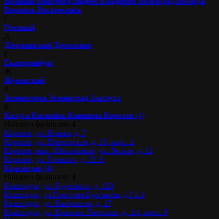
Великий Новгород
Видное
Владимир
Волгоград
Вологда
Воронеж
Воскресенск
Г
Грозный
Д
Дзержинский
Дрожжино
Е
Екатеринбург
Ж
Жуковский
З
Зеленогорск
Зеленоград
Златоуст
К
Калуга
Каспийск
Кинешма
Королев
(4)
Найдено филиалов: 4
Королев, ул. Исаева, д. 7
Королев, ул. Пионерская, д. 15, корп. 2
Королев, мкр. Юбилейный, ул. Лесная, д. 12
Королев, ул. Горького, д. 33 А
Краснодар
(4)
Найдено филиалов: 4
Краснодар, ул. Будённого, д. 129
Краснодар, ул.Григория Булгакова, д.7 к.1
Краснодар, ул. Казбекская, д. 17
Краснодар, ул. Красных Партизан, д. 1/4, корп. 9