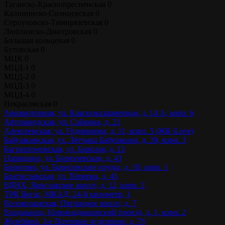
Таганско-Краснопресненская
0
Калининско-Солнцевская
0
Серпуховско-Тимирязевская
0
Люблинско-Дмитровская
0
Большая кольцевая
0
Бутовская
0
МЦК
0
МЦД-1
0
МЦД-2
0
МЦД-3
0
МЦД-4
0
Некрасовская
0
Авиамоторная, ул. Красноказарменная, д. 14 А, корп. 6
Автозаводская, ул. Сайкина, д. 21
Алексеевская, ул. Годовикова, д. 11, корп. 5 (ЖК iLove)
Бабушкинская, ул. Лётчика Бабушкина, д. 39, корп. 3
Багратионовская, ул. Барклая, д. 12
Царицыно, ул. Бирюлевская, д. 43
Борисово, ул. Борисовские пруды, д. 18, корп. 1
Братиславская, ул. Перерва, д. 41
ВДНХ, Ярославское шоссе, д. 12, корп. 2
ТРК Вегас, МКАД, 24-й километр, 1
Волоколамская, Пятницкое шоссе, д. 7
Владыкино, Нововладыкинский проезд, д. 1, корп. 2
Жулебино, 3-е Почтовое отделение, д. 76