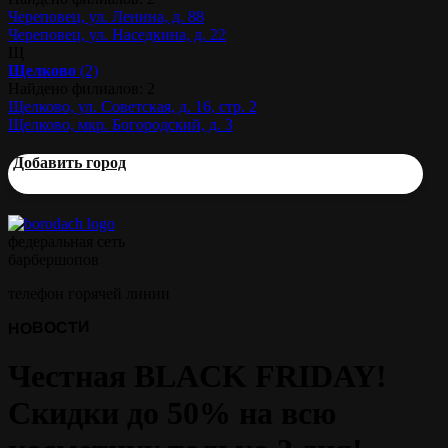
Череповец, ул. Ленина, д. 88
Череповец, ул. Наседкина, д. 22
Щ
Щелково
(2)
Найдено филиалов: 2
Щелково, ул. Советская, д. 16, стр. 2
Щелково, мкр. Богородский, д. 3
Добавить город
федеральная сеть
барбершопов
телефон горячей линии
НОВОСТИ
Честная BLACK FRIDAY!
Скидки до 50% на всю