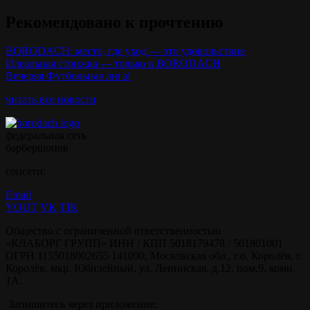
Рекомендовано к прочтению
BORODACH: место, где уход — это удовольствие
Идеальная стрижка — только в BORODACH
Вечеряя Футбольная лига!
читать все новости
федеральная сеть
барбершопов
соцсети:
Email
YOUT
VK
TIK
Общество с ограниченной ответственностью
«КЛАБОРГ ГРУПП» ИНН / КПП 5018179478 / 501801001
ОГРН 1155018002655 141090, Московская обл., г.о. Королёв, г.
Королёв, мкр. Юбилейный, ул. Ленинская, д.12, пом.9, комн.
1А.
Запишитесь через приложение: