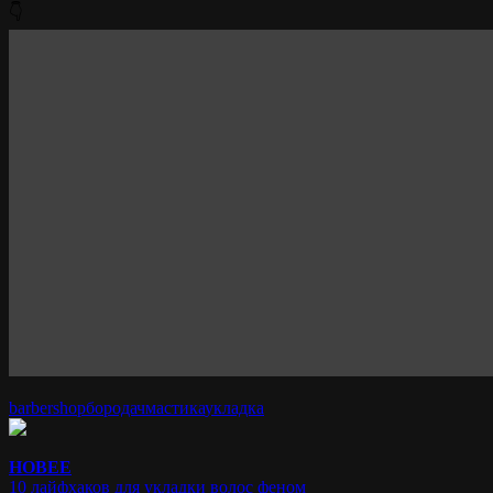
👇
barbershop
бородач
мастика
укладка
НОВЕЕ
10 лайфхаков для укладки волос феном