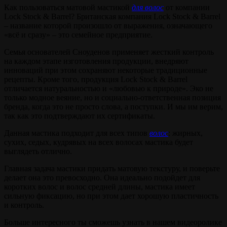
Как пользоваться матовой мастикой
для волос
от компании
Lock Stock & Barrel? Британская компания Lock Stock & Barrel
– название которой произошло от выражения, означающего
«всё и сразу» – это семейное предприятие.
Семья основателей Сноуденов применяет жесткий контроль
на каждом этапе изготовления продукции, внедряют
инноваций при этом сохраняют некоторые традиционные
рецепты. Кроме того, продукция Lock Stock & Barrel
отличается натуральностью и «любовью к природе». Эко не
только модное веяние, но и социально-ответственная позиция
бренда, когда это не просто слова, а поступки. И мы им верим,
так как это подтверждают их сертификаты.
Данная мастика подходит для всех типов
волос
: жирных,
сухих, седых, кудрявых на всех волосах мастика будет
выглядеть отлично.
Главная задача мастики придать матовую текстуру, и поверьте
делает она это превосходно. Она идеально подойдет для
коротких волос и волос средней длины, мастика имеет
сильную фиксацию, но при этом дает хорошую пластичность
и контроль.
Больше интересного ты сможешь узнать в нашем видеоролике