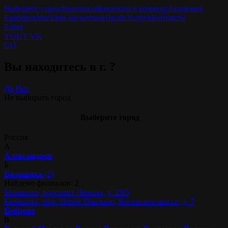
Выберите город
Франшиза
Вакансии в команду
Академия
Барберов
Магазин косметики
Прайс
Услуги
Контакты
Email
YOUT
VK
GO
Вы находитесь в г.
?
Да
Нет
Не выбирать город
Выберите город
Россия
А
Александров
Б
Балашиха
(2)
Найдено филиалов: 2
Балашиха, проспект Ленина, д. 23/5
Балашиха, мкр. Новое Павлино, Косинское шоссе, д. 7
Боброво
В