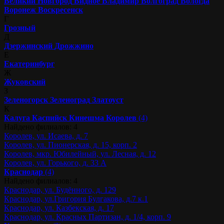
Великий Новгород
Видное
Владимир
Волгоград
Вологда
Воронеж
Воскресенск
Г
Грозный
Д
Дзержинский
Дрожжино
Е
Екатеринбург
Ж
Жуковский
З
Зеленогорск
Зеленоград
Златоуст
К
Калуга
Каспийск
Кинешма
Королев
(4)
Найдено филиалов: 4
Королев, ул. Исаева, д. 7
Королев, ул. Пионерская, д. 15, корп. 2
Королев, мкр. Юбилейный, ул. Лесная, д. 12
Королев, ул. Горького, д. 33 А
Краснодар
(4)
Найдено филиалов: 4
Краснодар, ул. Будённого, д. 129
Краснодар, ул.Григория Булгакова, д.7 к.1
Краснодар, ул. Казбекская, д. 17
Краснодар, ул. Красных Партизан, д. 1/4, корп. 9