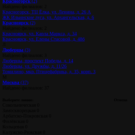
Красногорск
(2)
Найдено филиалов: 2
Красногорск, ТЦ Ёлка, ул. Ленина, д. 26 А
ЖК Ильинские луга, ул. Архангельская, д. 6
Красноярск
(2)
Найдено филиалов: 2
Красноярск, ул. Карла Маркса, д. 34
Красноярск, ул. Елены Стасовой, д. 48б
Л
Люберцы
(3)
Найдено филиалов: 3
Люберцы, проспект Победы, д. 14
Люберцы, ул. Дружбы, д. 11/26
Томилино, мкр. Птицефабрика, д. 35, корп. 3
М
Москва
(37)
Найдено филиалов: 37
Выберите линию:
Отмена
Сокольническая
0
Замоскворецкая
0
Арбатско-Покровская
0
Филёвская
0
Кольцевая
0
Калужско-Рижская
0