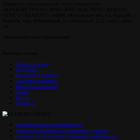
Общество с ограниченной ответственностью
«КЛАБОРГ ГРУПП» ИНН / КПП 5018179478 / 501801001
ОГРН 1155018002655 141090, Московская обл., г.о. Королёв, г.
Королёв, мкр. Юбилейный, ул. Ленинская, д.12, пом.9, комн.
1А.
Запишитесь через приложение:
Быстрые ссылки
Выберите город
Франшиза
Вакансии в команду
Академия Барберов
Магазин косметики
Прайс
Услуги
Контакты
политика конфиденциальности
политика обработки персональных данных
согласие на получение рекламной информации