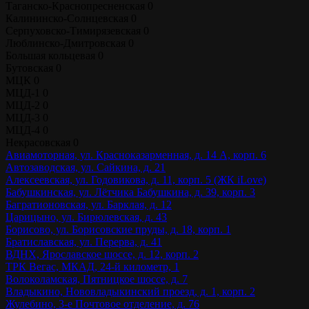
Таганско-Краснопресненская
0
Калининско-Солнцевская
0
Серпуховско-Тимирязевская
0
Люблинско-Дмитровская
0
Большая кольцевая
0
Бутовская
0
МЦК
0
МЦД-1
0
МЦД-2
0
МЦД-3
0
МЦД-4
0
Некрасовская
0
Авиамоторная, ул. Красноказарменная, д. 14 А, корп. 6
Автозаводская, ул. Сайкина, д. 21
Алексеевская, ул. Годовикова, д. 11, корп. 5 (ЖК iLove)
Бабушкинская, ул. Лётчика Бабушкина, д. 39, корп. 3
Багратионовская, ул. Барклая, д. 12
Царицыно, ул. Бирюлевская, д. 43
Борисово, ул. Борисовские пруды, д. 18, корп. 1
Братиславская, ул. Перерва, д. 41
ВДНХ, Ярославское шоссе, д. 12, корп. 2
ТРК Вегас, МКАД, 24-й километр, 1
Волоколамская, Пятницкое шоссе, д. 7
Владыкино, Нововладыкинский проезд, д. 1, корп. 2
Жулебино, 3-е Почтовое отделение, д. 76