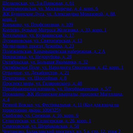
Щелковская, ул. 3-я Парковая, д. 61
Кантемировская, ул. Москворечье, д. 4, корп. 6
ЖК Бунинские Луга, ул. Александры Монаховой, д. 88,
корп. 1
Коньково, ул. Профсоюзная, д. 109
Коптево, бульвар Матроса Железняка, д. 33, корп. 1
Котельники, ул. Кузьминская, д. 17
Лухмановская, ул. Святоозерская, д. 13
Медведково, проезд Дежнёва, д. 23
Полежаевская, Карамышевская набережная, д. 2 А
Некрасовка, ул. Недорубова, д. 28
Октябрьская, ул. Большая Якиманка, д. 32
Октябрьское Поле, ул. Народного Ополчения, д. 42, корп. 1
Отрадное, ул. Декабристов, д. 21
Печатники, ул. Шоссейная, д. 8
Проспект мира, ул. Гиляровского, д. 48
Преображенская площадь, ул. Преображенская, д. 5/7
Прокшино, ЖК Испанские кварталы, проспект Магеллана,
д. 4
Речной Вокзал, ул. Фестивальная, д. 11 (Код для входа на
территорию двора: 100#325)
Свиблово, ул. Снежная, д. 16, корп. 6
Селигерская, ул. Селигерская, д. 26, корп. 1
Семеновская, ул. Щербаковская, д. 58
Чертаново, Балаклавский проспект, вл. 5 а, стр. 12, этаж 2