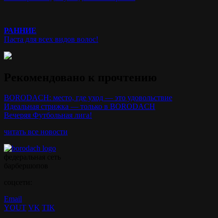
РАННИЕ
Паста для всех видов волос!
Рекомендовано к прочтению
BORODACH: место, где уход — это удовольствие
Идеальная стрижка — только в BORODACH
Вечеряя Футбольная лига!
читать все новости
федеральная сеть
барбершопов
соцсети:
Email
YOUT
VK
TIK