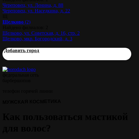
Череповец, ул. Ленина, д. 88
Череповец, ул. Наседкина, д. 22
Щ
Щелково
(2)
Найдено филиалов: 2
Щелково, ул. Советская, д. 16, стр. 2
Щелково, мкр. Богородский, д. 3
Добавить город
федеральная сеть
барбершопов
телефон горячей линии
МУЖСКАЯ КОСМЕТИКА
Как пользоваться мастикой
для волос?