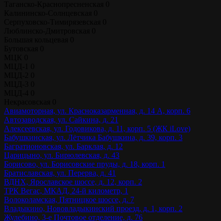
Таганско-Краснопресненская
0
Калининско-Солнцевская
0
Серпуховско-Тимирязевская
0
Люблинско-Дмитровская
0
Большая кольцевая
0
Бутовская
0
МЦК
0
МЦД-1
0
МЦД-2
0
МЦД-3
0
МЦД-4
0
Некрасовская
0
Авиамоторная, ул. Красноказарменная, д. 14 А, корп. 6
Автозаводская, ул. Сайкина, д. 21
Алексеевская, ул. Годовикова, д. 11, корп. 5 (ЖК iLove)
Бабушкинская, ул. Лётчика Бабушкина, д. 39, корп. 3
Багратионовская, ул. Барклая, д. 12
Царицыно, ул. Бирюлевская, д. 43
Борисово, ул. Борисовские пруды, д. 18, корп. 1
Братиславская, ул. Перерва, д. 41
ВДНХ, Ярославское шоссе, д. 12, корп. 2
ТРК Вегас, МКАД, 24-й километр, 1
Волоколамская, Пятницкое шоссе, д. 7
Владыкино, Нововладыкинский проезд, д. 1, корп. 2
Жулебино, 3-е Почтовое отделение, д. 76