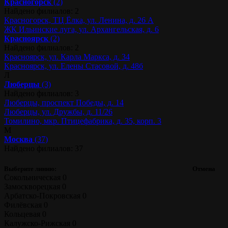
Красногорск
(2)
Найдено филиалов: 2
Красногорск, ТЦ Ёлка, ул. Ленина, д. 26 А
ЖК Ильинские луга, ул. Архангельская, д. 6
Красноярск
(2)
Найдено филиалов: 2
Красноярск, ул. Карла Маркса, д. 34
Красноярск, ул. Елены Стасовой, д. 48б
Л
Люберцы
(3)
Найдено филиалов: 3
Люберцы, проспект Победы, д. 14
Люберцы, ул. Дружбы, д. 11/26
Томилино, мкр. Птицефабрика, д. 35, корп. 3
М
Москва
(37)
Найдено филиалов: 37
Выберите линию:
Отмена
Сокольническая
0
Замоскворецкая
0
Арбатско-Покровская
0
Филёвская
0
Кольцевая
0
Калужско-Рижская
0