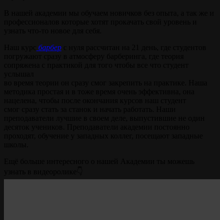
В нашей академии мы обучаем новичков без опыта, а так же и
профессионалов которые хотят прокачать свой уровень и
узнать что-то новое для себя.
Наш курс
барбер
с нуля рассчитан на 21 день, где студентов
погружают сразу в атмосферу барберинга, где теория
сопряжена с практикой для того чтобы все что студент
услышал
во время теории он сразу смог закрепить на практике. Наша
методика простая и в тоже время очень эффективна, она
нацелена, чтобы после окончания курсов наш студент
смог сразу стать за станок и начать работать. Наши
преподаватели лучшие в своем деле, выпустившие не один
десяток учеников. Преподаватели академии постоянно
проходят, обучение у западных коллег, посещают западные
школы.
Ещё больше интересного о нашей Академии ты можешь
узнать в видеоролике👇