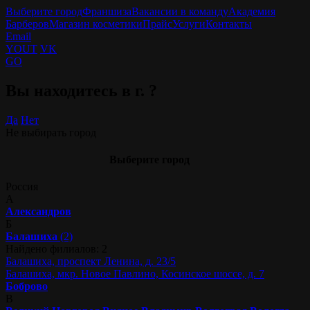
Выберите город
Франшиза
Вакансии в команду
Академия
Барберов
Магазин косметики
Прайс
Услуги
Контакты
Email
YOUT
VK
GO
Вы находитесь в г.
?
Да
Нет
Не выбирать город
Выберите город
Россия
А
Александров
Б
Балашиха
(2)
Найдено филиалов: 2
Балашиха, проспект Ленина, д. 23/5
Балашиха, мкр. Новое Павлино, Косинское шоссе, д. 7
Боброво
В