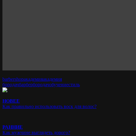
barbershop
академия
академия
бородач
барбер
бородач
обучение
стиль
НОВЕЕ
Как правильно использовать воск для волос?
РАННИЕ
Как мужчине выглядеть дорого?