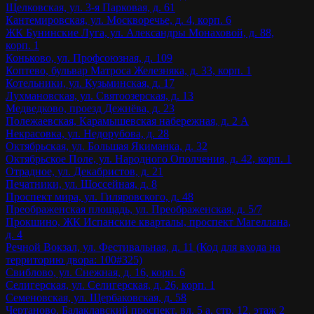
Щелковская, ул. 3-я Парковая, д. 61
Кантемировская, ул. Москворечье, д. 4, корп. 6
ЖК Бунинские Луга, ул. Александры Монаховой, д. 88,
корп. 1
Коньково, ул. Профсоюзная, д. 109
Коптево, бульвар Матроса Железняка, д. 33, корп. 1
Котельники, ул. Кузьминская, д. 17
Лухмановская, ул. Святоозерская, д. 13
Медведково, проезд Дежнёва, д. 23
Полежаевская, Карамышевская набережная, д. 2 А
Некрасовка, ул. Недорубова, д. 28
Октябрьская, ул. Большая Якиманка, д. 32
Октябрьское Поле, ул. Народного Ополчения, д. 42, корп. 1
Отрадное, ул. Декабристов, д. 21
Печатники, ул. Шоссейная, д. 8
Проспект мира, ул. Гиляровского, д. 48
Преображенская площадь, ул. Преображенская, д. 5/7
Прокшино, ЖК Испанские кварталы, проспект Магеллана,
д. 4
Речной Вокзал, ул. Фестивальная, д. 11 (Код для входа на
территорию двора: 100#325)
Свиблово, ул. Снежная, д. 16, корп. 6
Селигерская, ул. Селигерская, д. 26, корп. 1
Семеновская, ул. Щербаковская, д. 58
Чертаново, Балаклавский проспект, вл. 5 а, стр. 12, этаж 2