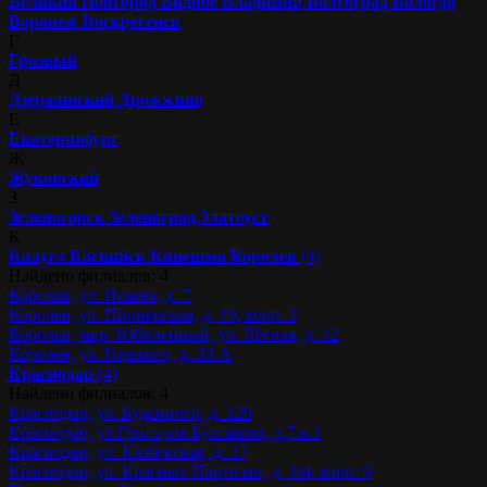
Великий Новгород
Видное
Владимир
Волгоград
Вологда
Воронеж
Воскресенск
Г
Грозный
Д
Дзержинский
Дрожжино
Е
Екатеринбург
Ж
Жуковский
З
Зеленогорск
Зеленоград
Златоуст
К
Калуга
Каспийск
Кинешма
Королев
(4)
Найдено филиалов: 4
Королев, ул. Исаева, д. 7
Королев, ул. Пионерская, д. 15, корп. 2
Королев, мкр. Юбилейный, ул. Лесная, д. 12
Королев, ул. Горького, д. 33 А
Краснодар
(4)
Найдено филиалов: 4
Краснодар, ул. Будённого, д. 129
Краснодар, ул.Григория Булгакова, д.7 к.1
Краснодар, ул. Казбекская, д. 17
Краснодар, ул. Красных Партизан, д. 1/4, корп. 9