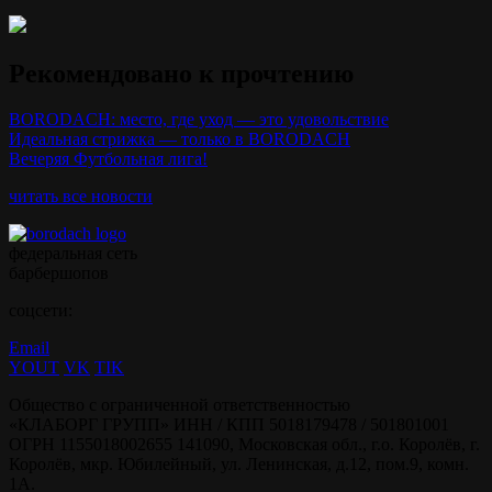
Рекомендовано к прочтению
BORODACH: место, где уход — это удовольствие
Идеальная стрижка — только в BORODACH
Вечеряя Футбольная лига!
читать все новости
федеральная сеть
барбершопов
соцсети:
Email
YOUT
VK
TIK
Общество с ограниченной ответственностью
«КЛАБОРГ ГРУПП» ИНН / КПП 5018179478 / 501801001
ОГРН 1155018002655 141090, Московская обл., г.о. Королёв, г.
Королёв, мкр. Юбилейный, ул. Ленинская, д.12, пом.9, комн.
1А.