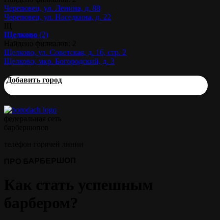
Череповец, ул. Ленина, д. 88
Череповец, ул. Наседкина, д. 22
Щ
Щелково
(2)
Найдено филиалов: 2
Щелково, ул. Советская, д. 16, стр. 2
Щелково, мкр. Богородский, д. 3
Добавить город
федеральная сеть
барбершопов
телефон горячей линии
ПРО БАРБЕРШОП
Как стать успешным
барбером?