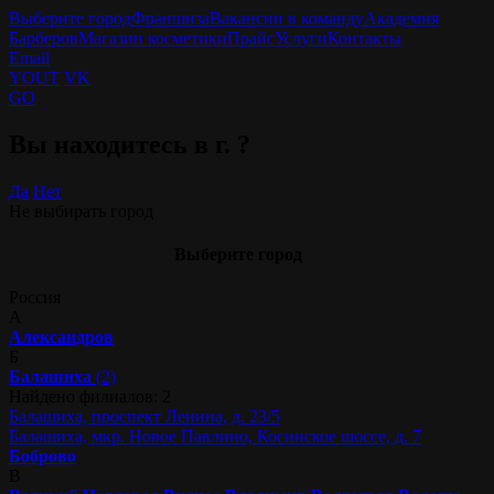
Выберите город
Франшиза
Вакансии в команду
Академия
Барберов
Магазин косметики
Прайс
Услуги
Контакты
Email
YOUT
VK
GO
Вы находитесь в г.
?
Да
Нет
Не выбирать город
Выберите город
Россия
А
Александров
Б
Балашиха
(2)
Найдено филиалов: 2
Балашиха, проспект Ленина, д. 23/5
Балашиха, мкр. Новое Павлино, Косинское шоссе, д. 7
Боброво
В