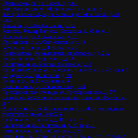
Щелковская, ул. 3-я Парковая, д. 61
Кантемировская, ул. Москворечье, д. 4, корп. 6
ЖК Бунинские Луга, ул. Александры Монаховой, д. 88,
корп. 1
Коньково, ул. Профсоюзная, д. 109
Коптево, бульвар Матроса Железняка, д. 33, корп. 1
Котельники, ул. Кузьминская, д. 17
Лухмановская, ул. Святоозерская, д. 13
Медведково, проезд Дежнёва, д. 23
Полежаевская, Карамышевская набережная, д. 2 А
Некрасовка, ул. Недорубова, д. 28
Октябрьская, ул. Большая Якиманка, д. 32
Октябрьское Поле, ул. Народного Ополчения, д. 42, корп. 1
Отрадное, ул. Декабристов, д. 21
Печатники, ул. Шоссейная, д. 8
Проспект мира, ул. Гиляровского, д. 48
Преображенская площадь, ул. Преображенская, д. 5/7
Прокшино, ЖК Испанские кварталы, проспект Магеллана,
д. 4
Речной Вокзал, ул. Фестивальная, д. 11 (Код для входа на
территорию двора: 100#325)
Свиблово, ул. Снежная, д. 16, корп. 6
Селигерская, ул. Селигерская, д. 26, корп. 1
Семеновская, ул. Щербаковская, д. 58
Чертаново, Балаклавский проспект, вл. 5 а, стр. 12, этаж 2