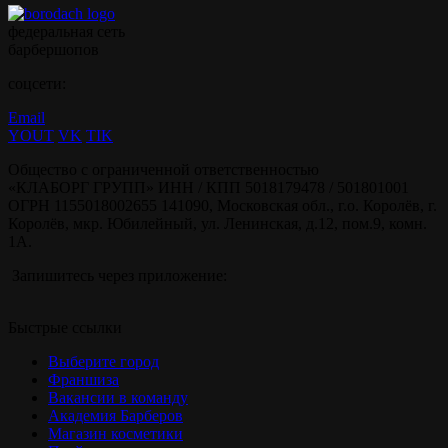
федеральная сеть
барбершопов
соцсети:
Email
YOUT
VK
TIK
Общество с ограниченной ответственностью
«КЛАБОРГ ГРУПП» ИНН / КПП 5018179478 / 501801001
ОГРН 1155018002655 141090, Московская обл., г.о. Королёв, г.
Королёв, мкр. Юбилейный, ул. Ленинская, д.12, пом.9, комн.
1А.
Запишитесь через приложение:
Быстрые ссылки
Выберите город
Франшиза
Вакансии в команду
Академия Барберов
Магазин косметики