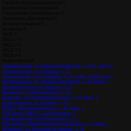
Таганско-Краснопресненская
0
Калининско-Солнцевская
0
Серпуховско-Тимирязевская
0
Люблинско-Дмитровская
0
Большая кольцевая
0
Бутовская
0
МЦК
0
МЦД-1
0
МЦД-2
0
МЦД-3
0
МЦД-4
0
Некрасовская
0
Авиамоторная, ул. Красноказарменная, д. 14 А, корп. 6
Автозаводская, ул. Сайкина, д. 21
Алексеевская, ул. Годовикова, д. 11, корп. 5 (ЖК iLove)
Бабушкинская, ул. Лётчика Бабушкина, д. 39, корп. 3
Багратионовская, ул. Барклая, д. 12
Царицыно, ул. Бирюлевская, д. 43
Борисово, ул. Борисовские пруды, д. 18, корп. 1
Братиславская, ул. Перерва, д. 41
ВДНХ, Ярославское шоссе, д. 12, корп. 2
ТРК Вегас, МКАД, 24-й километр, 1
Волоколамская, Пятницкое шоссе, д. 7
Владыкино, Нововладыкинский проезд, д. 1, корп. 2
Жулебино, 3-е Почтовое отделение, д. 76