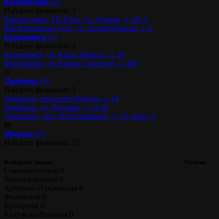
Красногорск
(2)
Найдено филиалов: 2
Красногорск, ТЦ Ёлка, ул. Ленина, д. 26 А
ЖК Ильинские луга, ул. Архангельская, д. 6
Красноярск
(2)
Найдено филиалов: 2
Красноярск, ул. Карла Маркса, д. 34
Красноярск, ул. Елены Стасовой, д. 48б
Л
Люберцы
(3)
Найдено филиалов: 3
Люберцы, проспект Победы, д. 14
Люберцы, ул. Дружбы, д. 11/26
Томилино, мкр. Птицефабрика, д. 35, корп. 3
М
Москва
(37)
Найдено филиалов: 37
Выберите линию:
Отмена
Сокольническая
0
Замоскворецкая
0
Арбатско-Покровская
0
Филёвская
0
Кольцевая
0
Калужско-Рижская
0