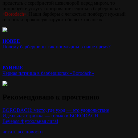
предстать с серебристой шевелюрой перед миром, то
попробуйте услугу тонирование седины в барбершопах
«Borodach»
.
Наши барберы с легкостью подберут нужный
оттенок и проконсультируют обо всех нюансах.
НОВЕЕ
Почему барбершопы так популярны в наше время?
РАННИЕ
Черная пятница в барбершопах «Borodach»
Рекомендовано к прочтению
BORODACH: место, где уход — это удовольствие
Идеальная стрижка — только в BORODACH
Вечеряя Футбольная лига!
читать все новости