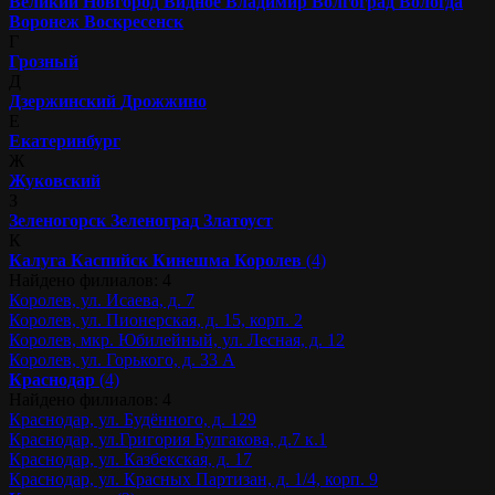
Великий Новгород
Видное
Владимир
Волгоград
Вологда
Воронеж
Воскресенск
Г
Грозный
Д
Дзержинский
Дрожжино
Е
Екатеринбург
Ж
Жуковский
З
Зеленогорск
Зеленоград
Златоуст
К
Калуга
Каспийск
Кинешма
Королев
(4)
Найдено филиалов: 4
Королев, ул. Исаева, д. 7
Королев, ул. Пионерская, д. 15, корп. 2
Королев, мкр. Юбилейный, ул. Лесная, д. 12
Королев, ул. Горького, д. 33 А
Краснодар
(4)
Найдено филиалов: 4
Краснодар, ул. Будённого, д. 129
Краснодар, ул.Григория Булгакова, д.7 к.1
Краснодар, ул. Казбекская, д. 17
Краснодар, ул. Красных Партизан, д. 1/4, корп. 9