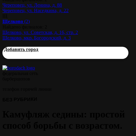
Череповец, ул. Ленина, д. 88
Череповец, ул. Наседкина, д. 22
Щ
Щелково
(2)
Найдено филиалов: 2
Щелково, ул. Советская, д. 16, стр. 2
Щелково, мкр. Богородский, д. 3
Добавить город
федеральная сеть
барбершопов
телефон горячей линии
БЕЗ РУБРИКИ
Камуфляж седины: простой
способ борьбы с возрастом.