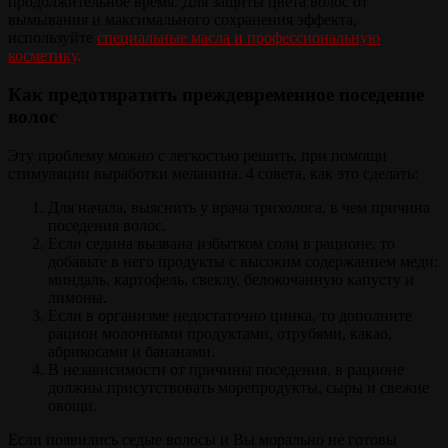
продолжительное время. Для защиты цвета волос от
вымывания и максимального сохранения эффекта,
используйте
специальные масла и профессиональную
косметику
.
Как предотвратить преждевременное поседение
волос
Эту проблему можно с легкостью решить, при помощи
стимуляции выработки меланина. 4 совета, как это сделать:
Для начала, выяснить у врача трихолога, в чем причина
поседения волос.
Если седина вызвана избытком соли в рационе, то
добавьте в него продукты с высоким содержанием меди:
миндаль, картофель, свеклу, белокочанную капусту и
лимоны.
Если в организме недостаточно цинка, то дополните
рацион молочными продуктами, отрубями, какао,
абрикосами и бананами.
В независимости от причины поседения, в рационе
должны присутствовать морепродукты, сыры и свежие
овощи.
Если появились седые волосы и Вы морально не готовы