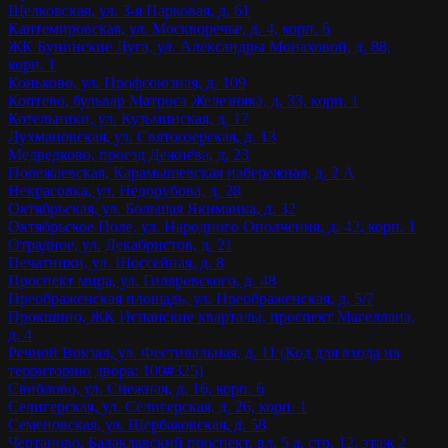
Щелковская, ул. 3-я Парковая, д. 61
Кантемировская, ул. Москворечье, д. 4, корп. 6
ЖК Бунинские Луга, ул. Александры Монаховой, д. 88,
корп. 1
Коньково, ул. Профсоюзная, д. 109
Коптево, бульвар Матроса Железняка, д. 33, корп. 1
Котельники, ул. Кузьминская, д. 17
Лухмановская, ул. Святоозерская, д. 13
Медведково, проезд Дежнёва, д. 23
Полежаевская, Карамышевская набережная, д. 2 А
Некрасовка, ул. Недорубова, д. 28
Октябрьская, ул. Большая Якиманка, д. 32
Октябрьское Поле, ул. Народного Ополчения, д. 42, корп. 1
Отрадное, ул. Декабристов, д. 21
Печатники, ул. Шоссейная, д. 8
Проспект мира, ул. Гиляровского, д. 48
Преображенская площадь, ул. Преображенская, д. 5/7
Прокшино, ЖК Испанские кварталы, проспект Магеллана,
д. 4
Речной Вокзал, ул. Фестивальная, д. 11 (Код для входа на
территорию двора: 100#325)
Свиблово, ул. Снежная, д. 16, корп. 6
Селигерская, ул. Селигерская, д. 26, корп. 1
Семеновская, ул. Щербаковская, д. 58
Чертаново, Балаклавский проспект, вл. 5 а, стр. 12, этаж 2