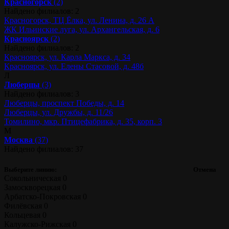
Красногорск
(2)
Найдено филиалов: 2
Красногорск, ТЦ Ёлка, ул. Ленина, д. 26 А
ЖК Ильинские луга, ул. Архангельская, д. 6
Красноярск
(2)
Найдено филиалов: 2
Красноярск, ул. Карла Маркса, д. 34
Красноярск, ул. Елены Стасовой, д. 48б
Л
Люберцы
(3)
Найдено филиалов: 3
Люберцы, проспект Победы, д. 14
Люберцы, ул. Дружбы, д. 11/26
Томилино, мкр. Птицефабрика, д. 35, корп. 3
М
Москва
(37)
Найдено филиалов: 37
Выберите линию:
Отмена
Сокольническая
0
Замоскворецкая
0
Арбатско-Покровская
0
Филёвская
0
Кольцевая
0
Калужско-Рижская
0