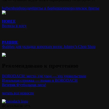
barbershop
бородач
бритье в барбершопе
королевское бритье
НОВЕЕ
Волосы в носу
РАННИЕ
Файбер для укладки коротких волос Johnny’s Chop Shop
Рекомендовано к прочтению
BORODACH: место, где уход — это удовольствие
Идеальная стрижка — только в BORODACH
Вечеряя Футбольная лига!
читать все новости
федеральная сеть