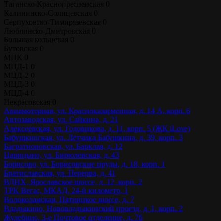
Таганско-Краснопресненская
0
Калининско-Солнцевская
0
Серпуховско-Тимирязевская
0
Люблинско-Дмитровская
0
Большая кольцевая
0
Бутовская
0
МЦК
0
МЦД-1
0
МЦД-2
0
МЦД-3
0
МЦД-4
0
Некрасовская
0
Авиамоторная, ул. Красноказарменная, д. 14 А, корп. 6
Автозаводская, ул. Сайкина, д. 21
Алексеевская, ул. Годовикова, д. 11, корп. 5 (ЖК iLove)
Бабушкинская, ул. Лётчика Бабушкина, д. 39, корп. 3
Багратионовская, ул. Барклая, д. 12
Царицыно, ул. Бирюлевская, д. 43
Борисово, ул. Борисовские пруды, д. 18, корп. 1
Братиславская, ул. Перерва, д. 41
ВДНХ, Ярославское шоссе, д. 12, корп. 2
ТРК Вегас, МКАД, 24-й километр, 1
Волоколамская, Пятницкое шоссе, д. 7
Владыкино, Нововладыкинский проезд, д. 1, корп. 2
Жулебино, 3-е Почтовое отделение, д. 76