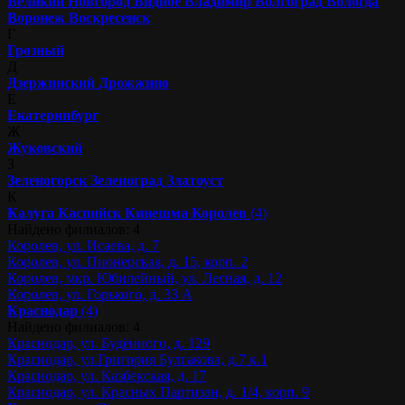
Великий Новгород
Видное
Владимир
Волгоград
Вологда
Воронеж
Воскресенск
Г
Грозный
Д
Дзержинский
Дрожжино
Е
Екатеринбург
Ж
Жуковский
З
Зеленогорск
Зеленоград
Златоуст
К
Калуга
Каспийск
Кинешма
Королев
(4)
Найдено филиалов: 4
Королев, ул. Исаева, д. 7
Королев, ул. Пионерская, д. 15, корп. 2
Королев, мкр. Юбилейный, ул. Лесная, д. 12
Королев, ул. Горького, д. 33 А
Краснодар
(4)
Найдено филиалов: 4
Краснодар, ул. Будённого, д. 129
Краснодар, ул.Григория Булгакова, д.7 к.1
Краснодар, ул. Казбекская, д. 17
Краснодар, ул. Красных Партизан, д. 1/4, корп. 9