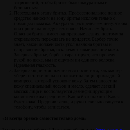
загрязнений, чтобы бритье было аккуратным и
безопасным.
Переходим к этапу бритья. Профессиональное пенное
средство наносим на зону бритья исключительно с
помощью помазка. Аккуратно распределяем пену, чтобы
она проникла между всех волос. Начинаем брить.
Опасная бритва имеет одноразовые лезвия, поэтому за
стерильность переживать не придется. Барбер точно
знает, какой должен быть угол наклона бритвы и
направление бритья, исключая травмирование кожи.
Завершая бритье, барбер гарантирует, что проведя
рукой по щеке, мы не ощутим ни единого волоска.
Идеальная гладкость.
Завершающий этап начинается после того, как мастер
уберет остатки пены и положит на лицо прохладный
компресс, который успокоит кожу. Затем нанесет на
кожу специальный лосьон и масло, сделает легкий
массаж лица и воспользуется дезинфицирующим
косметическим средством. Как всё это пахнет! Какая
будет кожа! Представляешь, и руки невольно тянутся к
телефону, чтобы записаться.
«Я всегда бреюсь самостоятельно дома»
Ты просто не пробовал! Даже если обычно ты
бреешься дома