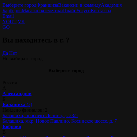
Выберите город
Франшиза
Вакансии в команду
Академия
Барберов
Магазин косметики
Прайс
Услуги
Контакты
Email
YOUT
VK
GO
Вы находитесь в г.
?
Да
Нет
Не выбирать город
Выберите город
Россия
А
Александров
Б
Балашиха
(2)
Найдено филиалов: 2
Балашиха, проспект Ленина, д. 23/5
Балашиха, мкр. Новое Павлино, Косинское шоссе, д. 7
Боброво
В