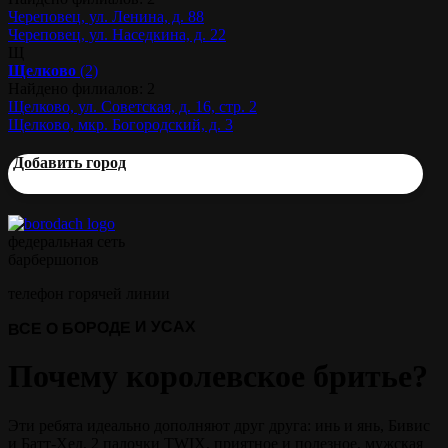
Череповец, ул. Ленина, д. 88
Череповец, ул. Наседкина, д. 22
Щ
Щелково
(2)
Найдено филиалов: 2
Щелково, ул. Советская, д. 16, стр. 2
Щелково, мкр. Богородский, д. 3
Добавить город
федеральная сеть
барбершопов
телефон горячей линии
ВСЕ О БОРОДЕ И УСАХ
Почему королевское бритье?
Эти ребята идеально дополняют друг друга: инь и янь, Бивис
и Батт-Хед, 2 палочки TWIX, приятное и полезное, мужская