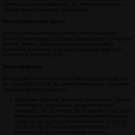
стрижка и Королевское бритье… Да, Королевское бритье —
топовая процедура в наших барбершопах.
Почему Королевское бритье?
Если тебе нужно побриться начисто, советуем выбрать
именно эту процедуру. Эстетика и красота подачи процедуры
заставят тебя расслабиться и погрузиться в атмосферу
барберинга, а идеально гладкая и увлажненная кожа будут
радовать еще несколько дней.
Этапы процедуры.
Как проходит Королевское бритье знает каждый второй, кто
посещает BORODACH. Но давайте посмакуем и представим
себя на одной из этих процедур…
Подготовка к бритью. Твою кожу распаривают горячим
полотенцем и специальным аппаратом, который
генерирует пар. Ты лежишь, тепло окутывает твое лицо,
волосы становятся мягче и податливее, кажется что их
можно сейчас будет сбрить ещё ниже корня. Но это не
всё. Далее барбер наносит профессиональную
косметику, которая очистит бороду и лицо от