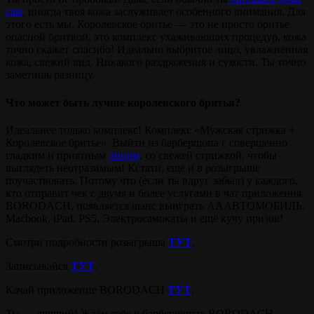
сам
, иногда твоя кожа заслуживает особенного внимания. Для
этого есть мы. Королевское бритье — это не просто бритье
опасной бритвой, это комплекс ухаживающих процедур, кожа
точно скажет спасибо! Идеально выбритое лицо, увлажненная
кожа, свежий вид. Никакого раздражения и сухости. Ты точно
заметишь разницу.
Что может быть лучше королевского бритья?
Идеальнее только комплекс! Комплекс «Мужская стрижка +
Королевское бритье». Выйти из барбершопа с совершенно
гладким и приятным
лицом
, со свежей стрижкой, чтобы
выглядеть неотразимым! Кстати, ещё и в розыгрыше
поучаствовать. Потому что (если ты вдруг забыл) у каждого,
кто отправит чек с двумя и более услугами в чат приложения
BORODACH, появляется шанс выиграть АААВТОМОБИЛЬ,
Macbook, iPad, PS5, Электросамокаты и ещё кучу призов!
Смотри подробности розыгрыша
ТУТ
.
Записывайся
ТУТ
.
Качай приложение BORODACH
ТУТ
.
Ты — лучший! Ждём тебя в барбершопах BORODACH.