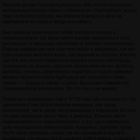
Каждый раз мы стараемся рассказать тебе что-то интересное,
выбирая креативные темы и публикуя их. Один вопрос всегда
будет актуален, поэтому мы решили поведать о моде на
барбершопы и откуда и когда она взялась.
Как правило, мужчины не любят посещать салоны и
парикмахерские, где представительницы прекрасного пола
рассуждают о насущных проблемах и личных переживаниях.
Гораздо комфортнее они себя чувствуют в заведениях, где нет
пристального женского взора, обсуждений и сплетен. Именно
для тех, кто желает привести в порядок волосы или бороду,
поговорить по душам с другими ценителями виски, футбола,
рыбалки, о новых современных гаджетах и старой любимой
музыке создаются салон барбершоп (от латинского слова
«barba» — борода и «shop» -салон). Простыми словами это
парикмахерская для мужчин. Но это ты и сам знаешь.
Появились барбершопы ещё в XVIII веке. Их отличало то, что
здесь полностью отсутствовали женщины, как среди
посетителей, так и среди обслуживающего персонала. Кстати,
сегодня барберами могут быть и девушки. Помимо чисто
парикмахерских и цирюльнических услуг здесь проводили
даже медицинские манипуляции, например, удаление зубов.
Часто такие мужские салоны так же оснащались баром и
бильярдом, где можно было приятно побеседовать, отдохнуть