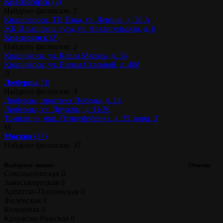
Красногорск
(2)
Найдено филиалов: 2
Красногорск, ТЦ Ёлка, ул. Ленина, д. 26 А
ЖК Ильинские луга, ул. Архангельская, д. 6
Красноярск
(2)
Найдено филиалов: 2
Красноярск, ул. Карла Маркса, д. 34
Красноярск, ул. Елены Стасовой, д. 48б
Л
Люберцы
(3)
Найдено филиалов: 3
Люберцы, проспект Победы, д. 14
Люберцы, ул. Дружбы, д. 11/26
Томилино, мкр. Птицефабрика, д. 35, корп. 3
М
Москва
(37)
Найдено филиалов: 37
Выберите линию:
Отмена
Сокольническая
0
Замоскворецкая
0
Арбатско-Покровская
0
Филёвская
0
Кольцевая
0
Калужско-Рижская
0