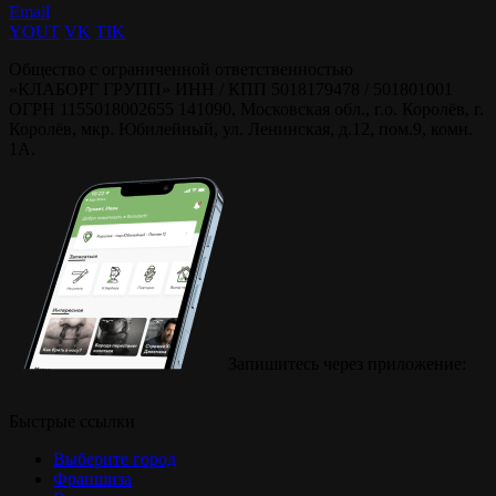
Email
YOUT
VK
TIK
Общество с ограниченной ответственностью
«КЛАБОРГ ГРУПП» ИНН / КПП 5018179478 / 501801001
ОГРН 1155018002655 141090, Московская обл., г.о. Королёв, г.
Королёв, мкр. Юбилейный, ул. Ленинская, д.12, пом.9, комн.
1А.
Запишитесь через приложение:
Быстрые ссылки
Выберите город
Франшиза