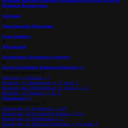
Великий Новгород
Видное
Владимир
Волгоград
Вологда
Воронеж
Воскресенск
Г
Грозный
Д
Дзержинский
Дрожжино
Е
Екатеринбург
Ж
Жуковский
З
Зеленогорск
Зеленоград
Златоуст
К
Калуга
Каспийск
Кинешма
Королев
(4)
Найдено филиалов: 4
Королев, ул. Исаева, д. 7
Королев, ул. Пионерская, д. 15, корп. 2
Королев, мкр. Юбилейный, ул. Лесная, д. 12
Королев, ул. Горького, д. 33 А
Краснодар
(4)
Найдено филиалов: 4
Краснодар, ул. Будённого, д. 129
Краснодар, ул.Григория Булгакова, д.7 к.1
Краснодар, ул. Казбекская, д. 17
Краснодар, ул. Красных Партизан, д. 1/4, корп. 9