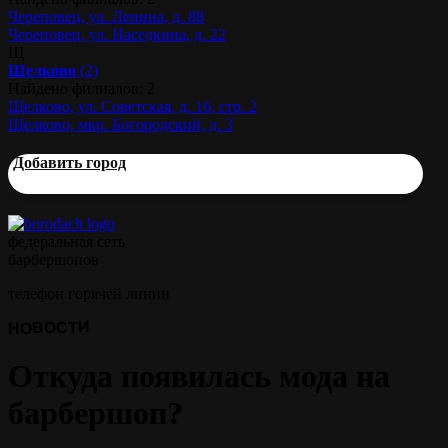
Череповец, ул. Ленина, д. 88
Череповец, ул. Наседкина, д. 22
Щ
Щелково
(2)
Найдено филиалов: 2
Щелково, ул. Советская, д. 16, стр. 2
Щелково, мкр. Богородский, д. 3
Добавить город
федеральная сеть
барбершопов
телефон горячей линии
НОВОСТИ
Откуда появилась мода на
барбершоп?