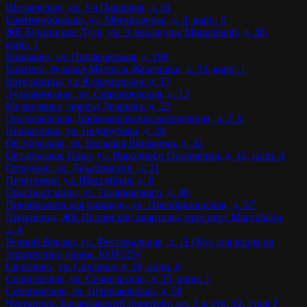
Щелковская, ул. 3-я Парковая, д. 61
Кантемировская, ул. Москворечье, д. 4, корп. 6
ЖК Бунинские Луга, ул. Александры Монаховой, д. 88,
корп. 1
Коньково, ул. Профсоюзная, д. 109
Коптево, бульвар Матроса Железняка, д. 33, корп. 1
Котельники, ул. Кузьминская, д. 17
Лухмановская, ул. Святоозерская, д. 13
Медведково, проезд Дежнёва, д. 23
Полежаевская, Карамышевская набережная, д. 2 А
Некрасовка, ул. Недорубова, д. 28
Октябрьская, ул. Большая Якиманка, д. 32
Октябрьское Поле, ул. Народного Ополчения, д. 42, корп. 1
Отрадное, ул. Декабристов, д. 21
Печатники, ул. Шоссейная, д. 8
Проспект мира, ул. Гиляровского, д. 48
Преображенская площадь, ул. Преображенская, д. 5/7
Прокшино, ЖК Испанские кварталы, проспект Магеллана,
д. 4
Речной Вокзал, ул. Фестивальная, д. 11 (Код для входа на
территорию двора: 100#325)
Свиблово, ул. Снежная, д. 16, корп. 6
Селигерская, ул. Селигерская, д. 26, корп. 1
Семеновская, ул. Щербаковская, д. 58
Чертаново, Балаклавский проспект, вл. 5 а, стр. 12, этаж 2