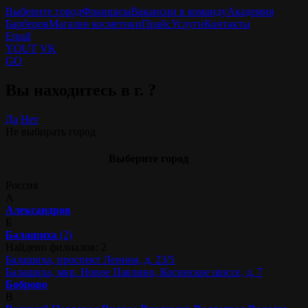
Выберите город
Франшиза
Вакансии в команду
Академия
Барберов
Магазин косметики
Прайс
Услуги
Контакты
Email
YOUT
VK
GO
Вы находитесь в г.
?
Да
Нет
Не выбирать город
Выберите город
Россия
А
Александров
Б
Балашиха
(2)
Найдено филиалов: 2
Балашиха, проспект Ленина, д. 23/5
Балашиха, мкр. Новое Павлино, Косинское шоссе, д. 7
Боброво
В