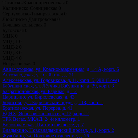
Таганско-Краснопресненская
0
Калининско-Солнцевская
0
Серпуховско-Тимирязевская
0
Люблинско-Дмитровская
0
Большая кольцевая
0
Бутовская
0
МЦК
0
МЦД-1
0
МЦД-2
0
МЦД-3
0
МЦД-4
0
Некрасовская
0
Авиамоторная, ул. Красноказарменная, д. 14 А, корп. 6
Автозаводская, ул. Сайкина, д. 21
Алексеевская, ул. Годовикова, д. 11, корп. 5 (ЖК iLove)
Бабушкинская, ул. Лётчика Бабушкина, д. 39, корп. 3
Багратионовская, ул. Барклая, д. 12
Царицыно, ул. Бирюлевская, д. 43
Борисово, ул. Борисовские пруды, д. 18, корп. 1
Братиславская, ул. Перерва, д. 41
ВДНХ, Ярославское шоссе, д. 12, корп. 2
ТРК Вегас, МКАД, 24-й километр, 1
Волоколамская, Пятницкое шоссе, д. 7
Владыкино, Нововладыкинский проезд, д. 1, корп. 2
Жулебино, 3-е Почтовое отделение, д. 76