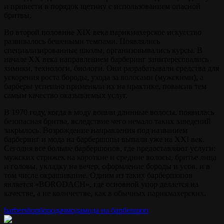
и привести в порядок щетину с использованием опасной
бритвы.
Во второй половине XIX века парикмахерское искусство
развивалось бешеными темпами. Появлялись
специализированные школы, организовывались курсы. В
начале XX века направлением барберинг заинтересовались
химики, технологи, биологи. Они разрабатывали средства для
ускорения роста бороды, ухода за волосами (мужскими), а
барберы успешно применяли их на практике, повысив тем
самым качество оказываемых услуг.
В 1970 году, когда в моду вошли длинные волосы, появилась
безопасная бритва, вследствие чего немало таких заведений
закрылось. Возрождение направления под названием
барберинг и мода на барбершопы выпали уже на XXI век.
Сегодня все больше барбершопов, где предоставляют услуги:
мужских стрижек на короткие и средние волосы, бритье лица
и головы, укладку на вечер, оформление бороды и усов, и в
том числе окрашивание. Одним из таких барбершопов
является «BORODACH», где основной упор делается на
качестве, а не количестве, как в обычных парикмахерских.
barbershop
бородач
мода
мода на барбершоп