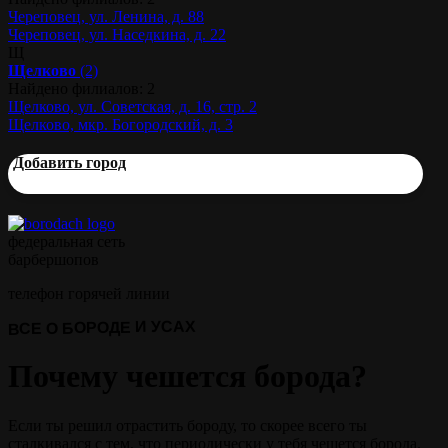
Череповец, ул. Ленина, д. 88
Череповец, ул. Наседкина, д. 22
Щ
Щелково
(2)
Найдено филиалов: 2
Щелково, ул. Советская, д. 16, стр. 2
Щелково, мкр. Богородский, д. 3
Добавить город
федеральная сеть
барбершопов
телефон горячей линии
ВСЕ О БОРОДЕ И УСАХ
Почему чешется борода?
Если ты решил отрастить бороду, то скорее всего ты
сталкивался с тем, что периодически у тебя чешется борода.