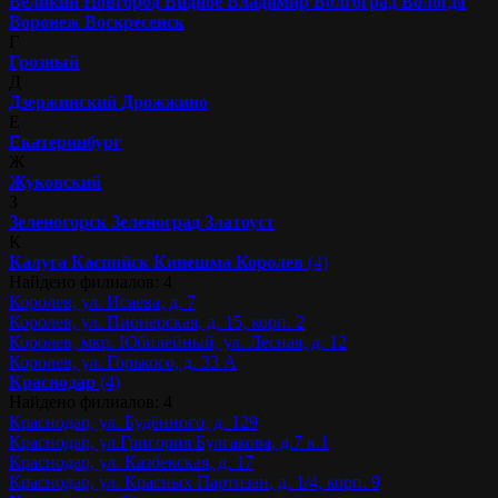
Великий Новгород
Видное
Владимир
Волгоград
Вологда
Воронеж
Воскресенск
Г
Грозный
Д
Дзержинский
Дрожжино
Е
Екатеринбург
Ж
Жуковский
З
Зеленогорск
Зеленоград
Златоуст
К
Калуга
Каспийск
Кинешма
Королев
(4)
Найдено филиалов: 4
Королев, ул. Исаева, д. 7
Королев, ул. Пионерская, д. 15, корп. 2
Королев, мкр. Юбилейный, ул. Лесная, д. 12
Королев, ул. Горького, д. 33 А
Краснодар
(4)
Найдено филиалов: 4
Краснодар, ул. Будённого, д. 129
Краснодар, ул.Григория Булгакова, д.7 к.1
Краснодар, ул. Казбекская, д. 17
Краснодар, ул. Красных Партизан, д. 1/4, корп. 9