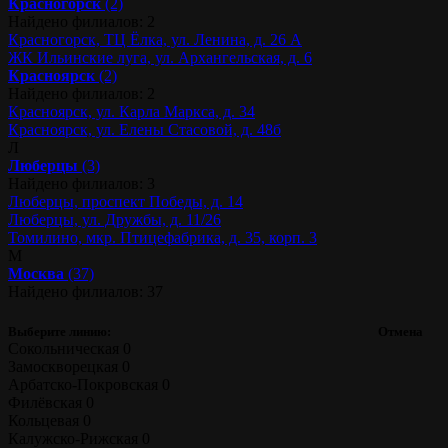
Красногорск
(2)
Найдено филиалов: 2
Красногорск, ТЦ Ёлка, ул. Ленина, д. 26 А
ЖК Ильинские луга, ул. Архангельская, д. 6
Красноярск
(2)
Найдено филиалов: 2
Красноярск, ул. Карла Маркса, д. 34
Красноярск, ул. Елены Стасовой, д. 48б
Л
Люберцы
(3)
Найдено филиалов: 3
Люберцы, проспект Победы, д. 14
Люберцы, ул. Дружбы, д. 11/26
Томилино, мкр. Птицефабрика, д. 35, корп. 3
М
Москва
(37)
Найдено филиалов: 37
Выберите линию:
Отмена
Сокольническая
0
Замоскворецкая
0
Арбатско-Покровская
0
Филёвская
0
Кольцевая
0
Калужско-Рижская
0