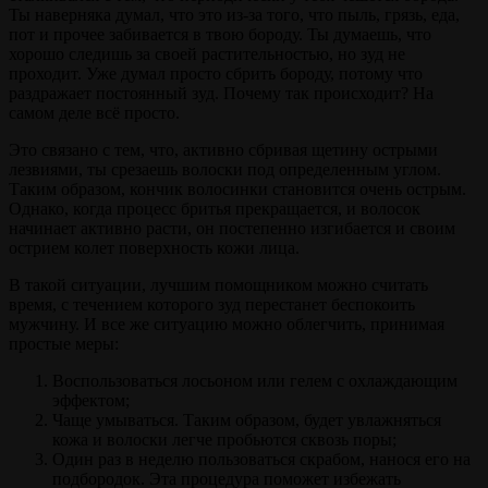
Ты наверняка думал, что это из-за того, что пыль, грязь, еда,
пот и прочее забивается в твою бороду. Ты думаешь, что
хорошо следишь за своей растительностью, но зуд не
проходит. Уже думал просто сбрить бороду, потому что
раздражает постоянный зуд. Почему так происходит? На
самом деле всё просто.
Это связано с тем, что, активно сбривая щетину острыми
лезвиями, ты срезаешь волоски под определенным углом.
Таким образом, кончик волосинки становится очень острым.
Однако, когда процесс бритья прекращается, и волосок
начинает активно расти, он постепенно изгибается и своим
острием колет поверхность кожи лица.
В такой ситуации, лучшим помощником можно считать
время, с течением которого зуд перестанет беспокоить
мужчину. И все же ситуацию можно облегчить, принимая
простые меры:
Воспользоваться лосьоном или гелем с охлаждающим
эффектом;
Чаще умываться. Таким образом, будет увлажняться
кожа и волоски легче пробьются сквозь поры;
Один раз в неделю пользоваться скрабом, нанося его на
подбородок. Эта процедура поможет избежать