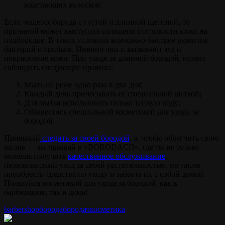
врастающих волосков;
Если чешется борода с густой и длинной щетиной, то
причиной может выступать излишняя потливости кожи на
подбородке. В таких условиях возможно быстрое развитие
бактерий и грибков. Именно они и вызывают зуд и
покраснение кожи. При уходе за длинной бородой, нужно
соблюдать следующие правила:
⠀
Мыть не реже одно раза в два дня;
Каждый день причесывать ее специальной щеткой;
Для мытья использовать только теплую воду;
Обзавестись специальной косметикой для ухода за
бородой.
Привыкай
следить за своей бородой
, а, чтобы облегчить свою
жизнь — заглядывай в «BORODACH», где ты не только
можешь получить
качественное обслуживание
,
первоклассный уход за своей растительностью, но также
приобрести средства по уходу и забрать их с собой домой.
Пользуйся косметикой для ухода за бородой, как в
барбершопе, так и дома!
barbershop
борода
бородач
косметика