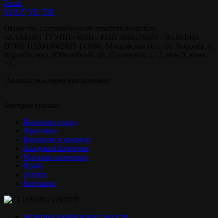
Email
YOUT
VK
TIK
Общество с ограниченной ответственностью
«КЛАБОРГ ГРУПП» ИНН / КПП 5018179478 / 501801001
ОГРН 1155018002655 141090, Московская обл., г.о. Королёв, г.
Королёв, мкр. Юбилейный, ул. Ленинская, д.12, пом.9, комн.
1А.
Запишитесь через приложение:
Быстрые ссылки
Выберите город
Франшиза
Вакансии в команду
Академия Барберов
Магазин косметики
Прайс
Услуги
Контакты
политика конфиденциальности