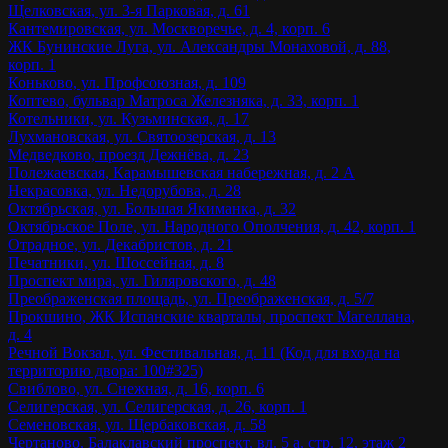
Щелковская, ул. 3-я Парковая, д. 61
Кантемировская, ул. Москворечье, д. 4, корп. 6
ЖК Бунинские Луга, ул. Александры Монаховой, д. 88,
корп. 1
Коньково, ул. Профсоюзная, д. 109
Коптево, бульвар Матроса Железняка, д. 33, корп. 1
Котельники, ул. Кузьминская, д. 17
Лухмановская, ул. Святоозерская, д. 13
Медведково, проезд Дежнёва, д. 23
Полежаевская, Карамышевская набережная, д. 2 А
Некрасовка, ул. Недорубова, д. 28
Октябрьская, ул. Большая Якиманка, д. 32
Октябрьское Поле, ул. Народного Ополчения, д. 42, корп. 1
Отрадное, ул. Декабристов, д. 21
Печатники, ул. Шоссейная, д. 8
Проспект мира, ул. Гиляровского, д. 48
Преображенская площадь, ул. Преображенская, д. 5/7
Прокшино, ЖК Испанские кварталы, проспект Магеллана,
д. 4
Речной Вокзал, ул. Фестивальная, д. 11 (Код для входа на
территорию двора: 100#325)
Свиблово, ул. Снежная, д. 16, корп. 6
Селигерская, ул. Селигерская, д. 26, корп. 1
Семеновская, ул. Щербаковская, д. 58
Чертаново, Балаклавский проспект, вл. 5 а, стр. 12, этаж 2