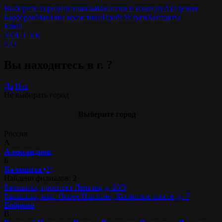
Выберите город
Франшиза
Вакансии в команду
Академия
Барберов
Магазин косметики
Прайс
Услуги
Контакты
Email
YOUT
VK
GO
Вы находитесь в г.
?
Да
Нет
Не выбирать город
Выберите город
Россия
А
Александров
Б
Балашиха
(2)
Найдено филиалов: 2
Балашиха, проспект Ленина, д. 23/5
Балашиха, мкр. Новое Павлино, Косинское шоссе, д. 7
Боброво
В