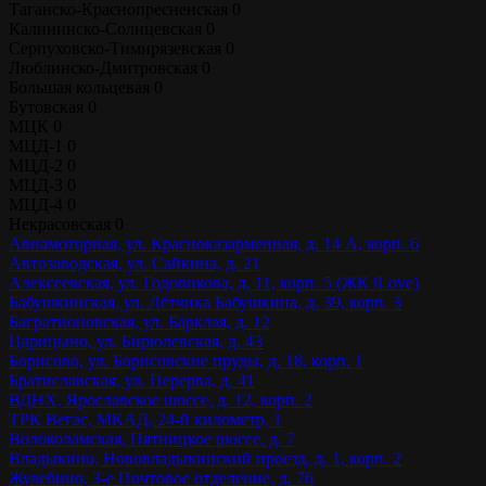
Таганско-Краснопресненская
0
Калининско-Солнцевская
0
Серпуховско-Тимирязевская
0
Люблинско-Дмитровская
0
Большая кольцевая
0
Бутовская
0
МЦК
0
МЦД-1
0
МЦД-2
0
МЦД-3
0
МЦД-4
0
Некрасовская
0
Авиамоторная, ул. Красноказарменная, д. 14 А, корп. 6
Автозаводская, ул. Сайкина, д. 21
Алексеевская, ул. Годовикова, д. 11, корп. 5 (ЖК iLove)
Бабушкинская, ул. Лётчика Бабушкина, д. 39, корп. 3
Багратионовская, ул. Барклая, д. 12
Царицыно, ул. Бирюлевская, д. 43
Борисово, ул. Борисовские пруды, д. 18, корп. 1
Братиславская, ул. Перерва, д. 41
ВДНХ, Ярославское шоссе, д. 12, корп. 2
ТРК Вегас, МКАД, 24-й километр, 1
Волоколамская, Пятницкое шоссе, д. 7
Владыкино, Нововладыкинский проезд, д. 1, корп. 2
Жулебино, 3-е Почтовое отделение, д. 76