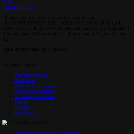
Email
YOUT
VK
TIK
Общество с ограниченной ответственностью
«КЛАБОРГ ГРУПП» ИНН / КПП 5018179478 / 501801001
ОГРН 1155018002655 141090, Московская обл., г.о. Королёв, г.
Королёв, мкр. Юбилейный, ул. Ленинская, д.12, пом.9, комн.
1А.
Запишитесь через приложение:
Быстрые ссылки
Выберите город
Франшиза
Вакансии в команду
Академия Барберов
Магазин косметики
Прайс
Услуги
Контакты
политика конфиденциальности