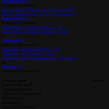
Красногорск
(2)
Найдено филиалов: 2
Красногорск, ТЦ Ёлка, ул. Ленина, д. 26 А
ЖК Ильинские луга, ул. Архангельская, д. 6
Красноярск
(2)
Найдено филиалов: 2
Красноярск, ул. Карла Маркса, д. 34
Красноярск, ул. Елены Стасовой, д. 48б
Л
Люберцы
(3)
Найдено филиалов: 3
Люберцы, проспект Победы, д. 14
Люберцы, ул. Дружбы, д. 11/26
Томилино, мкр. Птицефабрика, д. 35, корп. 3
М
Москва
(37)
Найдено филиалов: 37
Выберите линию:
Отмена
Сокольническая
0
Замоскворецкая
0
Арбатско-Покровская
0
Филёвская
0
Кольцевая
0
Калужско-Рижская
0