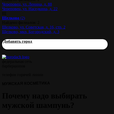
Череповец, ул. Ленина, д. 88
Череповец, ул. Наседкина, д. 22
Щ
Щелково
(2)
Найдено филиалов: 2
Щелково, ул. Советская, д. 16, стр. 2
Щелково, мкр. Богородский, д. 3
Добавить город
федеральная сеть
барбершопов
телефон горячей линии
МУЖСКАЯ КОСМЕТИКА
Почему надо выбирать
мужской шампунь?