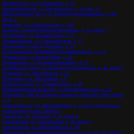
Щелковская, ул. 3-я Парковая, д. 61
Кантемировская, ул. Москворечье, д. 4, корп. 6
ЖК Бунинские Луга, ул. Александры Монаховой, д. 88,
корп. 1
Коньково, ул. Профсоюзная, д. 109
Коптево, бульвар Матроса Железняка, д. 33, корп. 1
Котельники, ул. Кузьминская, д. 17
Лухмановская, ул. Святоозерская, д. 13
Медведково, проезд Дежнёва, д. 23
Полежаевская, Карамышевская набережная, д. 2 А
Некрасовка, ул. Недорубова, д. 28
Октябрьская, ул. Большая Якиманка, д. 32
Октябрьское Поле, ул. Народного Ополчения, д. 42, корп. 1
Отрадное, ул. Декабристов, д. 21
Печатники, ул. Шоссейная, д. 8
Проспект мира, ул. Гиляровского, д. 48
Преображенская площадь, ул. Преображенская, д. 5/7
Прокшино, ЖК Испанские кварталы, проспект Магеллана,
д. 4
Речной Вокзал, ул. Фестивальная, д. 11 (Код для входа на
территорию двора: 100#325)
Свиблово, ул. Снежная, д. 16, корп. 6
Селигерская, ул. Селигерская, д. 26, корп. 1
Семеновская, ул. Щербаковская, д. 58
Чертаново, Балаклавский проспект, вл. 5 а, стр. 12, этаж 2