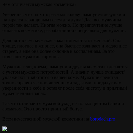
Чем отличается мужская косметика?
Уверенны, что ты хоть раз мыл голову шампунем девушки и
натирался лавандовым гелем для душа! Даа, все мужчины
порой так делают. Иногда можно. Но предпочтение лучше
отдавать косметике, разработанной специально для мужчин.
Дело вот в чем: мужская кожа отличается от женской. Она
толще, плотнее и жирнее, она быстрее заживает и медленнее
стареет, а ещё она более склонна к воспалениям. За это
отвечают мужские гормоны.
Мужские гели, крема, шампуни и другая косметика делаются
с учетом мужских потребностей. А значит, лучше очищают/
увлажняют и заботятся о вашей коже. Мужские средства
точно справятся с поставленными задачами, придадут вам
уверенности в себе и оставят после себя чистоту и приятный
мужественный запах.
Так что отличается мужской уход не только цветом банки и
ароматом. Это просто приятный бонус.
Всем качественной мужской косметики на
borodach.pro
!