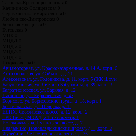
Таганско-Краснопресненская
0
Калининско-Солнцевская
0
Серпуховско-Тимирязевская
0
Люблинско-Дмитровская
0
Большая кольцевая
0
Бутовская
0
МЦК
0
МЦД-1
0
МЦД-2
0
МЦД-3
0
МЦД-4
0
Некрасовская
0
Авиамоторная, ул. Красноказарменная, д. 14 А, корп. 6
Автозаводская, ул. Сайкина, д. 21
Алексеевская, ул. Годовикова, д. 11, корп. 5 (ЖК iLove)
Бабушкинская, ул. Лётчика Бабушкина, д. 39, корп. 3
Багратионовская, ул. Барклая, д. 12
Царицыно, ул. Бирюлевская, д. 43
Борисово, ул. Борисовские пруды, д. 18, корп. 1
Братиславская, ул. Перерва, д. 41
ВДНХ, Ярославское шоссе, д. 12, корп. 2
ТРК Вегас, МКАД, 24-й километр, 1
Волоколамская, Пятницкое шоссе, д. 7
Владыкино, Нововладыкинский проезд, д. 1, корп. 2
Жулебино, 3-е Почтовое отделение, д. 76