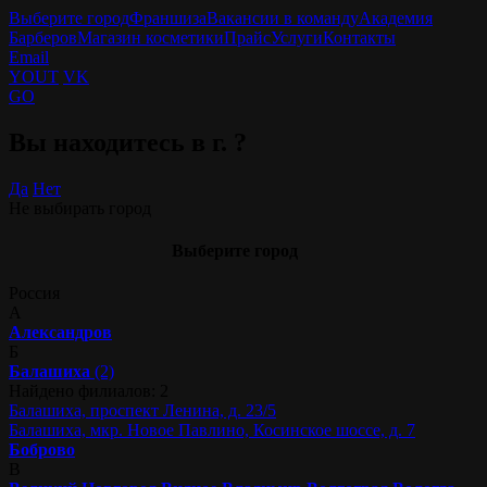
Выберите город
Франшиза
Вакансии в команду
Академия
Барберов
Магазин косметики
Прайс
Услуги
Контакты
Email
YOUT
VK
GO
Вы находитесь в г.
?
Да
Нет
Не выбирать город
Выберите город
Россия
А
Александров
Б
Балашиха
(2)
Найдено филиалов: 2
Балашиха, проспект Ленина, д. 23/5
Балашиха, мкр. Новое Павлино, Косинское шоссе, д. 7
Боброво
В