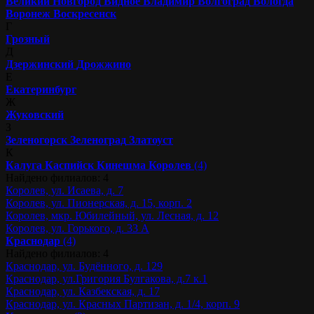
Великий Новгород
Видное
Владимир
Волгоград
Вологда
Воронеж
Воскресенск
Г
Грозный
Д
Дзержинский
Дрожжино
Е
Екатеринбург
Ж
Жуковский
З
Зеленогорск
Зеленоград
Златоуст
К
Калуга
Каспийск
Кинешма
Королев
(4)
Найдено филиалов: 4
Королев, ул. Исаева, д. 7
Королев, ул. Пионерская, д. 15, корп. 2
Королев, мкр. Юбилейный, ул. Лесная, д. 12
Королев, ул. Горького, д. 33 А
Краснодар
(4)
Найдено филиалов: 4
Краснодар, ул. Будённого, д. 129
Краснодар, ул.Григория Булгакова, д.7 к.1
Краснодар, ул. Казбекская, д. 17
Краснодар, ул. Красных Партизан, д. 1/4, корп. 9