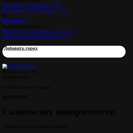
Череповец, ул. Ленина, д. 88
Череповец, ул. Наседкина, д. 22
Щ
Щелково
(2)
Найдено филиалов: 2
Щелково, ул. Советская, д. 16, стр. 2
Щелково, мкр. Богородский, д. 3
Добавить город
федеральная сеть
барбершопов
телефон горячей линии
НОВОСТИ
Скажем нет неопрятности
Заявление на получение гранта.