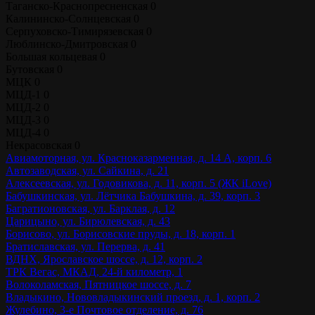
Таганско-Краснопресненская
0
Калининско-Солнцевская
0
Серпуховско-Тимирязевская
0
Люблинско-Дмитровская
0
Большая кольцевая
0
Бутовская
0
МЦК
0
МЦД-1
0
МЦД-2
0
МЦД-3
0
МЦД-4
0
Некрасовская
0
Авиамоторная, ул. Красноказарменная, д. 14 А, корп. 6
Автозаводская, ул. Сайкина, д. 21
Алексеевская, ул. Годовикова, д. 11, корп. 5 (ЖК iLove)
Бабушкинская, ул. Лётчика Бабушкина, д. 39, корп. 3
Багратионовская, ул. Барклая, д. 12
Царицыно, ул. Бирюлевская, д. 43
Борисово, ул. Борисовские пруды, д. 18, корп. 1
Братиславская, ул. Перерва, д. 41
ВДНХ, Ярославское шоссе, д. 12, корп. 2
ТРК Вегас, МКАД, 24-й километр, 1
Волоколамская, Пятницкое шоссе, д. 7
Владыкино, Нововладыкинский проезд, д. 1, корп. 2
Жулебино, 3-е Почтовое отделение, д. 76