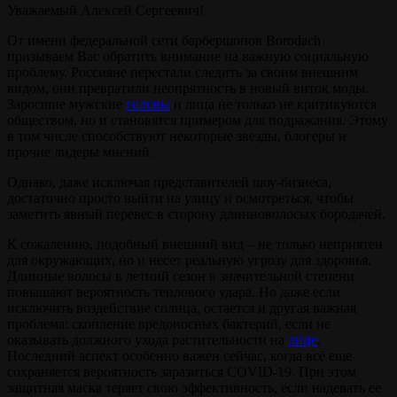
Уважаемый Алексей Сергеевич!
От имени федеральной сети барбершопов Borodach
призываем Вас обратить внимание на важную социальную
проблему. Россияне перестали следить за своим внешним
видом, они превратили неопрятность в новый виток моды.
Заросшие мужские
головы
и лица не только не критикуются
обществом, но и становятся примером для подражания. Этому
в том числе способствуют некоторые звезды, блогеры и
прочие лидеры мнений.
Однако, даже исключая представителей шоу-бизнеса,
достаточно просто выйти на улицу и осмотреться, чтобы
заметить явный перевес в сторону длинноволосых бородачей.
К сожалению, подобный внешний вид – не только неприятен
для окружающих, но и несет реальную угрозу для здоровья.
Длинные волосы в летний сезон в значительной степени
повышают вероятность теплового удара. Но даже если
исключить воздействие солнца, остается и другая важная
проблема: скопление вредоносных бактерий, если не
оказывать должного ухода растительности на
лице
.
Последний аспект особенно важен сейчас, когда всё еще
сохраняется вероятность заразиться СOVID-19. При этом
защитная маска теряет свою эффективность, если надевать ее