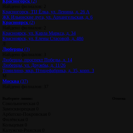
Красногорск
(2)
Найдено филиалов: 2
Красногорск, ТЦ Ёлка, ул. Ленина, д. 26 А
ЖК Ильинские луга, ул. Архангельская, д. 6
Красноярск
(2)
Найдено филиалов: 2
Красноярск, ул. Карла Маркса, д. 34
Красноярск, ул. Елены Стасовой, д. 48б
Л
Люберцы
(3)
Найдено филиалов: 3
Люберцы, проспект Победы, д. 14
Люберцы, ул. Дружбы, д. 11/26
Томилино, мкр. Птицефабрика, д. 35, корп. 3
М
Москва
(37)
Найдено филиалов: 37
Выберите линию:
Отмена
Сокольническая
0
Замоскворецкая
0
Арбатско-Покровская
0
Филёвская
0
Кольцевая
0
Калужско-Рижская
0