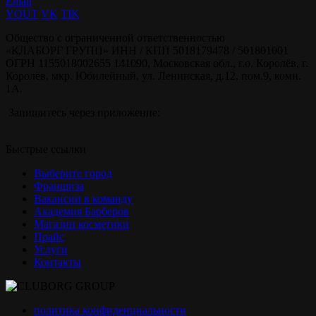
Email
YOUT
VK
TIK
Общество с ограниченной ответственностью
«КЛАБОРГ ГРУПП» ИНН / КПП 5018179478 / 501801001
ОГРН 1155018002655 141090, Московская обл., г.о. Королёв, г.
Королёв, мкр. Юбилейный, ул. Ленинская, д.12, пом.9, комн.
1А.
Запишитесь через приложение:
Быстрые ссылки
Выберите город
Франшиза
Вакансии в команду
Академия Барберов
Магазин косметики
Прайс
Услуги
Контакты
политика конфиденциальности