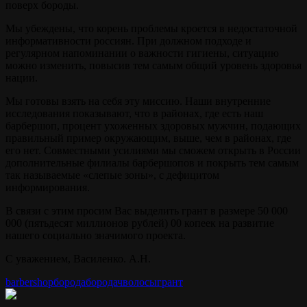
поверх бороды.
Мы убеждены, что корень проблемы кроется в недостаточной
информативности россиян. При должном подходе и
регулярном напоминании о важности гигиены, ситуацию
можно изменить, повысив тем самым общий уровень здоровья
нации.
Мы готовы взять на себя эту миссию. Hаши внутренние
исследования показывают, что в районах, где есть наш
барбершоп, процент ухоженных здоровых мужчин, подающих
правильный пример окружающим, выше, чем в районах, где
его нет. Совместными усилиями мы сможем открыть в России
дополнительные филиалы барбершопов и покрыть тем самым
так называемые «слепые зоны», с дефицитом
информирования.
В связи с этим просим Вас выделить грант в размере 50 000
000 (пятьдесят миллионов рублей) 00 копеек на развитие
нашего социально значимого проекта.
С уважением, Василенко. А.Н.
barbershop
борода
бородач
волосы
грант