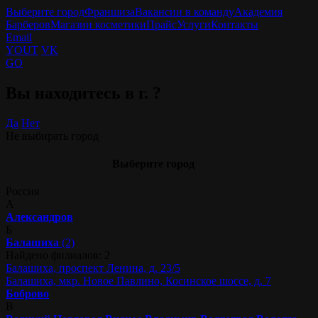
Выберите город
Франшиза
Вакансии в команду
Академия
Барберов
Магазин косметики
Прайс
Услуги
Контакты
Email
YOUT
VK
GO
Вы находитесь в г.
?
Да
Нет
Не выбирать город
Выберите город
Россия
А
Александров
Б
Балашиха
(2)
Найдено филиалов: 2
Балашиха, проспект Ленина, д. 23/5
Балашиха, мкр. Новое Павлино, Косинское шоссе, д. 7
Боброво
В