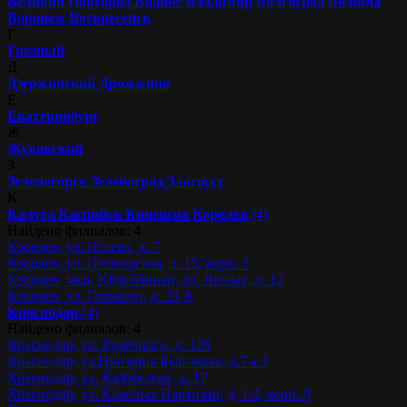
Великий Новгород
Видное
Владимир
Волгоград
Вологда
Воронеж
Воскресенск
Г
Грозный
Д
Дзержинский
Дрожжино
Е
Екатеринбург
Ж
Жуковский
З
Зеленогорск
Зеленоград
Златоуст
К
Калуга
Каспийск
Кинешма
Королев
(4)
Найдено филиалов: 4
Королев, ул. Исаева, д. 7
Королев, ул. Пионерская, д. 15, корп. 2
Королев, мкр. Юбилейный, ул. Лесная, д. 12
Королев, ул. Горького, д. 33 А
Краснодар
(4)
Найдено филиалов: 4
Краснодар, ул. Будённого, д. 129
Краснодар, ул.Григория Булгакова, д.7 к.1
Краснодар, ул. Казбекская, д. 17
Краснодар, ул. Красных Партизан, д. 1/4, корп. 9