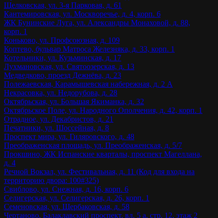
Щелковская, ул. 3-я Парковая, д. 61
Кантемировская, ул. Москворечье, д. 4, корп. 6
ЖК Бунинские Луга, ул. Александры Монаховой, д. 88,
корп. 1
Коньково, ул. Профсоюзная, д. 109
Коптево, бульвар Матроса Железняка, д. 33, корп. 1
Котельники, ул. Кузьминская, д. 17
Лухмановская, ул. Святоозерская, д. 13
Медведково, проезд Дежнёва, д. 23
Полежаевская, Карамышевская набережная, д. 2 А
Некрасовка, ул. Недорубова, д. 28
Октябрьская, ул. Большая Якиманка, д. 32
Октябрьское Поле, ул. Народного Ополчения, д. 42, корп. 1
Отрадное, ул. Декабристов, д. 21
Печатники, ул. Шоссейная, д. 8
Проспект мира, ул. Гиляровского, д. 48
Преображенская площадь, ул. Преображенская, д. 5/7
Прокшино, ЖК Испанские кварталы, проспект Магеллана,
д. 4
Речной Вокзал, ул. Фестивальная, д. 11 (Код для входа на
территорию двора: 100#325)
Свиблово, ул. Снежная, д. 16, корп. 6
Селигерская, ул. Селигерская, д. 26, корп. 1
Семеновская, ул. Щербаковская, д. 58
Чертаново, Балаклавский проспект, вл. 5 а, стр. 12, этаж 2