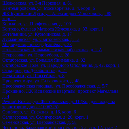
Щелковская, ул. 3-я Парковая, д. 61
Кантемировская, ул. Москворечье, д. 4, корп. 6
ЖК Бунинские Луга, ул. Александры Монаховой, д. 88,
корп. 1
Коньково, ул. Профсоюзная, д. 109
Коптево, бульвар Матроса Железняка, д. 33, корп. 1
Котельники, ул. Кузьминская, д. 17
Лухмановская, ул. Святоозерская, д. 13
Медведково, проезд Дежнёва, д. 23
Полежаевская, Карамышевская набережная, д. 2 А
Некрасовка, ул. Недорубова, д. 28
Октябрьская, ул. Большая Якиманка, д. 32
Октябрьское Поле, ул. Народного Ополчения, д. 42, корп. 1
Отрадное, ул. Декабристов, д. 21
Печатники, ул. Шоссейная, д. 8
Проспект мира, ул. Гиляровского, д. 48
Преображенская площадь, ул. Преображенская, д. 5/7
Прокшино, ЖК Испанские кварталы, проспект Магеллана,
д. 4
Речной Вокзал, ул. Фестивальная, д. 11 (Код для входа на
территорию двора: 100#325)
Свиблово, ул. Снежная, д. 16, корп. 6
Селигерская, ул. Селигерская, д. 26, корп. 1
Семеновская, ул. Щербаковская, д. 58
Чертаново, Балаклавский проспект, вл. 5 а, стр. 12, этаж 2