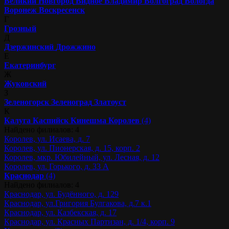
Великий Новгород
Видное
Владимир
Волгоград
Вологда
Воронеж
Воскресенск
Г
Грозный
Д
Дзержинский
Дрожжино
Е
Екатеринбург
Ж
Жуковский
З
Зеленогорск
Зеленоград
Златоуст
К
Калуга
Каспийск
Кинешма
Королев
(4)
Найдено филиалов: 4
Королев, ул. Исаева, д. 7
Королев, ул. Пионерская, д. 15, корп. 2
Королев, мкр. Юбилейный, ул. Лесная, д. 12
Королев, ул. Горького, д. 33 А
Краснодар
(4)
Найдено филиалов: 4
Краснодар, ул. Будённого, д. 129
Краснодар, ул.Григория Булгакова, д.7 к.1
Краснодар, ул. Казбекская, д. 17
Краснодар, ул. Красных Партизан, д. 1/4, корп. 9