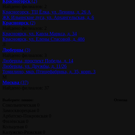
Красногорск
(2)
Найдено филиалов: 2
Красногорск, ТЦ Ёлка, ул. Ленина, д. 26 А
ЖК Ильинские луга, ул. Архангельская, д. 6
Красноярск
(2)
Найдено филиалов: 2
Красноярск, ул. Карла Маркса, д. 34
Красноярск, ул. Елены Стасовой, д. 48б
Л
Люберцы
(3)
Найдено филиалов: 3
Люберцы, проспект Победы, д. 14
Люберцы, ул. Дружбы, д. 11/26
Томилино, мкр. Птицефабрика, д. 35, корп. 3
М
Москва
(37)
Найдено филиалов: 37
Выберите линию:
Отмена
Сокольническая
0
Замоскворецкая
0
Арбатско-Покровская
0
Филёвская
0
Кольцевая
0
Калужско-Рижская
0