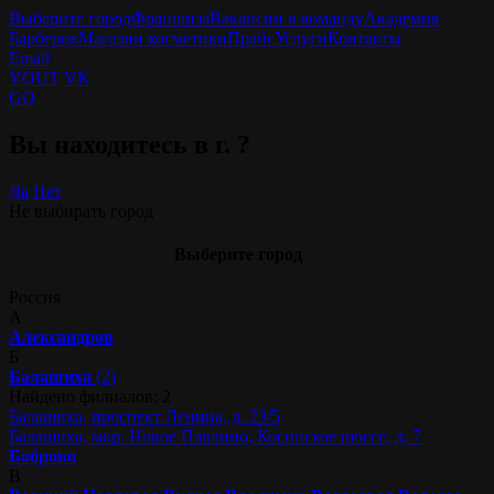
Выберите город
Франшиза
Вакансии в команду
Академия
Барберов
Магазин косметики
Прайс
Услуги
Контакты
Email
YOUT
VK
GO
Вы находитесь в г.
?
Да
Нет
Не выбирать город
Выберите город
Россия
А
Александров
Б
Балашиха
(2)
Найдено филиалов: 2
Балашиха, проспект Ленина, д. 23/5
Балашиха, мкр. Новое Павлино, Косинское шоссе, д. 7
Боброво
В