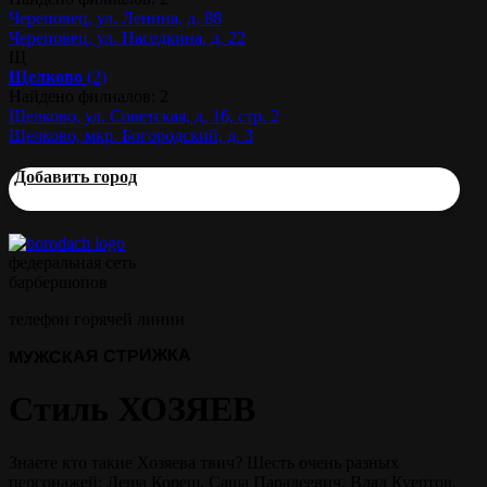
Череповец, ул. Ленина, д. 88
Череповец, ул. Наседкина, д. 22
Щ
Щелково
(2)
Найдено филиалов: 2
Щелково, ул. Советская, д. 16, стр. 2
Щелково, мкр. Богородский, д. 3
Добавить город
федеральная сеть
барбершопов
телефон горячей линии
МУЖСКАЯ СТРИЖКА
Стиль ХОЗЯЕВ
Знаете кто такие Хозяева твич? Шесть очень разных
персонажей: Леша Кореш, Саша Парадеевич, Влад Куертов,