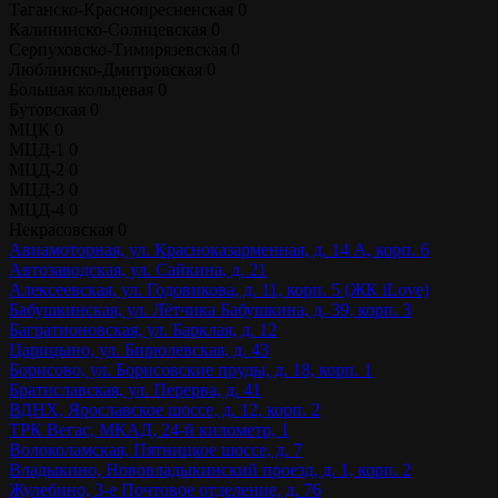
Таганско-Краснопресненская
0
Калининско-Солнцевская
0
Серпуховско-Тимирязевская
0
Люблинско-Дмитровская
0
Большая кольцевая
0
Бутовская
0
МЦК
0
МЦД-1
0
МЦД-2
0
МЦД-3
0
МЦД-4
0
Некрасовская
0
Авиамоторная, ул. Красноказарменная, д. 14 А, корп. 6
Автозаводская, ул. Сайкина, д. 21
Алексеевская, ул. Годовикова, д. 11, корп. 5 (ЖК iLove)
Бабушкинская, ул. Лётчика Бабушкина, д. 39, корп. 3
Багратионовская, ул. Барклая, д. 12
Царицыно, ул. Бирюлевская, д. 43
Борисово, ул. Борисовские пруды, д. 18, корп. 1
Братиславская, ул. Перерва, д. 41
ВДНХ, Ярославское шоссе, д. 12, корп. 2
ТРК Вегас, МКАД, 24-й километр, 1
Волоколамская, Пятницкое шоссе, д. 7
Владыкино, Нововладыкинский проезд, д. 1, корп. 2
Жулебино, 3-е Почтовое отделение, д. 76