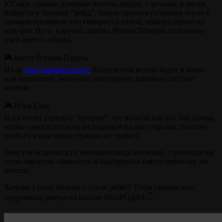
У Саши прямые длинные волосы сверху, а затылок и виски
побриты в технике “фейд”, такую прическу стример носит с
прямым пробором или собирает в пучок, образуя прическу
мэн-бан. Ну и, конечно, фишка Фрейм Теймера солнечные
очки вместо ободка.
🎮 Костя Плохой Парень
Из-за
выпадающих волос
Костя почти всегда ходит в кепке
или капюшоне, но из-под него торчат длинные светлые
волосы.
🎮 Илья Exile
Илья носит стрижку “шторки”, его волосы как раз той длины,
чтобы самостоятельно распадаться на две стороны, поэтому
особого ухода такая стрижка не требует.
Зная эти особенности внешнего вида любимых стримеров ты
легко сможешь объяснить в барбершопе какую прическу ты
хочешь.
Хочешь узнать больше о стиле ребят? Тогда смотри наш
подробный разбор на канале ЯБОРОДАЧ 👇