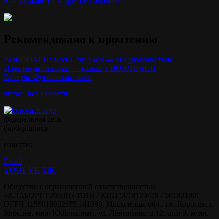
Как ухаживать за бритой головой?
Рекомендовано к прочтению
BORODACH: место, где уход — это удовольствие
Идеальная стрижка — только в BORODACH
Вечеряя Футбольная лига!
читать все новости
федеральная сеть
барбершопов
соцсети:
Email
YOUT
VK
TIK
Общество с ограниченной ответственностью
«КЛАБОРГ ГРУПП» ИНН / КПП 5018179478 / 501801001
ОГРН 1155018002655 141090, Московская обл., г.о. Королёв, г.
Королёв, мкр. Юбилейный, ул. Ленинская, д.12, пом.9, комн.