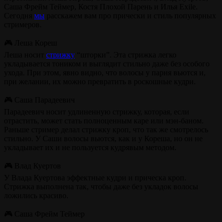
Саша Фрейм Теймер, Костя Плохой Парень и Илья Exile.
Сегодня
мы
расскажем вам про прически и стиль популярных
стримеров.
🎮 Леша Кореш
Леша носит
стрижку
“шторки”. Эта стрижка легко
укладывается тоником и выглядит стильно даже без особого
ухода. При этом, явно видно, что волосы у парня вьются и,
при желании, их можно превратить в роскошные кудри.
🎮 Саша Парадеевич
Парадеевич носит удлиненную стрижку, которая, если
отрастить, может стать полноценным каре или мэн-баном.
Раньше стример делал стрижку кроп, что так же смотрелось
стильно. У Саши волосы вьются, как и у Кореша, но он не
укладывает их и не пользуется кудрявым методом.
🎮 Влад Куертов
У Влада Куертова эффектные кудри и прическа кроп.
Стрижка выполнена так, чтобы даже без укладок волосы
ложились красиво.
🎮 Саша Фрейм Теймер