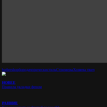
barbershop
бородач
прически
стиль
Стримеры
Хозяева твич
НОВЕЕ
Правила укладки феном
РАННИЕ