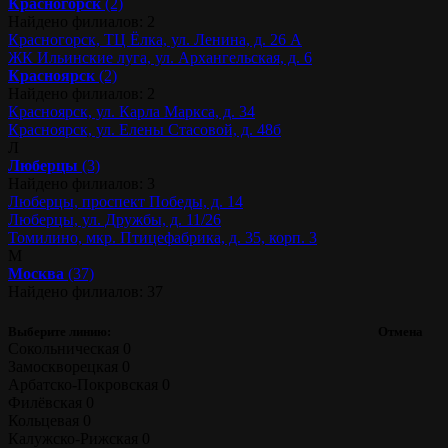
Красногорск
(2)
Найдено филиалов: 2
Красногорск, ТЦ Ёлка, ул. Ленина, д. 26 А
ЖК Ильинские луга, ул. Архангельская, д. 6
Красноярск
(2)
Найдено филиалов: 2
Красноярск, ул. Карла Маркса, д. 34
Красноярск, ул. Елены Стасовой, д. 48б
Л
Люберцы
(3)
Найдено филиалов: 3
Люберцы, проспект Победы, д. 14
Люберцы, ул. Дружбы, д. 11/26
Томилино, мкр. Птицефабрика, д. 35, корп. 3
М
Москва
(37)
Найдено филиалов: 37
Выберите линию:
Отмена
Сокольническая
0
Замоскворецкая
0
Арбатско-Покровская
0
Филёвская
0
Кольцевая
0
Калужско-Рижская
0