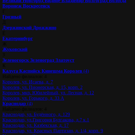
Великий Новгород
Видное
Владимир
Волгоград
Вологда
Воронеж
Воскресенск
Г
Грозный
Д
Дзержинский
Дрожжино
Е
Екатеринбург
Ж
Жуковский
З
Зеленогорск
Зеленоград
Златоуст
К
Калуга
Каспийск
Кинешма
Королев
(4)
Найдено филиалов: 4
Королев, ул. Исаева, д. 7
Королев, ул. Пионерская, д. 15, корп. 2
Королев, мкр. Юбилейный, ул. Лесная, д. 12
Королев, ул. Горького, д. 33 А
Краснодар
(4)
Найдено филиалов: 4
Краснодар, ул. Будённого, д. 129
Краснодар, ул.Григория Булгакова, д.7 к.1
Краснодар, ул. Казбекская, д. 17
Краснодар, ул. Красных Партизан, д. 1/4, корп. 9