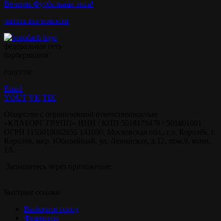
Вечеряя Футбольная лига!
читать все новости
федеральная сеть
барбершопов
соцсети:
Email
YOUT
VK
TIK
Общество с ограниченной ответственностью
«КЛАБОРГ ГРУПП» ИНН / КПП 5018179478 / 501801001
ОГРН 1155018002655 141090, Московская обл., г.о. Королёв, г.
Королёв, мкр. Юбилейный, ул. Ленинская, д.12, пом.9, комн.
1А.
Запишитесь через приложение:
Быстрые ссылки
Выберите город
Франшиза