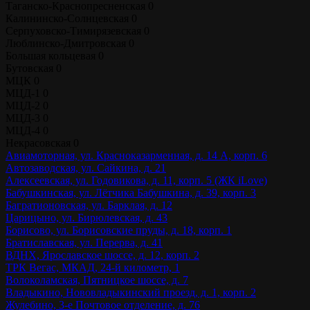
Таганско-Краснопресненская
0
Калининско-Солнцевская
0
Серпуховско-Тимирязевская
0
Люблинско-Дмитровская
0
Большая кольцевая
0
Бутовская
0
МЦК
0
МЦД-1
0
МЦД-2
0
МЦД-3
0
МЦД-4
0
Некрасовская
0
Авиамоторная, ул. Красноказарменная, д. 14 А, корп. 6
Автозаводская, ул. Сайкина, д. 21
Алексеевская, ул. Годовикова, д. 11, корп. 5 (ЖК iLove)
Бабушкинская, ул. Лётчика Бабушкина, д. 39, корп. 3
Багратионовская, ул. Барклая, д. 12
Царицыно, ул. Бирюлевская, д. 43
Борисово, ул. Борисовские пруды, д. 18, корп. 1
Братиславская, ул. Перерва, д. 41
ВДНХ, Ярославское шоссе, д. 12, корп. 2
ТРК Вегас, МКАД, 24-й километр, 1
Волоколамская, Пятницкое шоссе, д. 7
Владыкино, Нововладыкинский проезд, д. 1, корп. 2
Жулебино, 3-е Почтовое отделение, д. 76