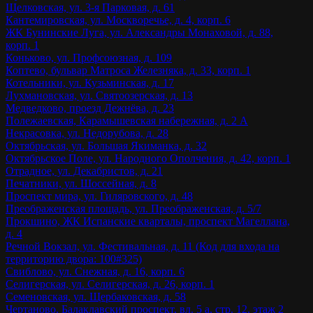
Щелковская, ул. 3-я Парковая, д. 61
Кантемировская, ул. Москворечье, д. 4, корп. 6
ЖК Бунинские Луга, ул. Александры Монаховой, д. 88,
корп. 1
Коньково, ул. Профсоюзная, д. 109
Коптево, бульвар Матроса Железняка, д. 33, корп. 1
Котельники, ул. Кузьминская, д. 17
Лухмановская, ул. Святоозерская, д. 13
Медведково, проезд Дежнёва, д. 23
Полежаевская, Карамышевская набережная, д. 2 А
Некрасовка, ул. Недорубова, д. 28
Октябрьская, ул. Большая Якиманка, д. 32
Октябрьское Поле, ул. Народного Ополчения, д. 42, корп. 1
Отрадное, ул. Декабристов, д. 21
Печатники, ул. Шоссейная, д. 8
Проспект мира, ул. Гиляровского, д. 48
Преображенская площадь, ул. Преображенская, д. 5/7
Прокшино, ЖК Испанские кварталы, проспект Магеллана,
д. 4
Речной Вокзал, ул. Фестивальная, д. 11 (Код для входа на
территорию двора: 100#325)
Свиблово, ул. Снежная, д. 16, корп. 6
Селигерская, ул. Селигерская, д. 26, корп. 1
Семеновская, ул. Щербаковская, д. 58
Чертаново, Балаклавский проспект, вл. 5 а, стр. 12, этаж 2