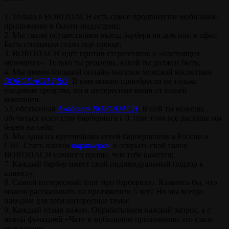
⠀
1. Только в BORODACH есть самое продвинутое мобильное
приложение в бьюти-индустрии;
2. Мы также осуществляем выезд барбера на дом или в офис.
Быть стильным стало ещё проще;
3. BORODACH идёт против стереотипов о «настоящих
мужчинах». Только ты решаешь, какой ты должен быть;
4. Мы имеем большой онлайн-магазин мужской косметики
BORODACH PRO
. В нем можно приобрести не только
уходовые средства, но и интересные вещи от нашей
компании;
5.Собственная
Академия BORODACH
. В ней ты можешь
обучиться искусству барберинга с 0, при этом все расходы мы
берем на себя;
6. Мы одна из крупнейших сетей барбершопов в России и
СНГ. Стать нашим
партнером
и открыть свой салон
BORODACH намного проще, чем тебе кажется;
7. Каждый барбер имеет свой индивидуальный подход к
клиенту;
8. Самый интересный блог про барбершоп. Казалось бы, что
можно рассказывать на протяжении 5 лет? Но мы всегда
находим для тебя интересные темы;
9. Каждый отзыв важен. Обрабатываем каждый запрос, а с
новой функцией «Чат» в мобильном приложении это стало
еще проще;