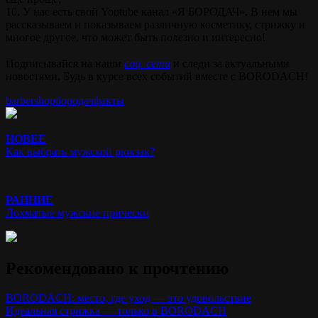
10. У нас есть свой Youtube канал «Я БОРОДАЧ». В нем мы
рассказываем и показываем различную косметику, стрижку и
многое другое, что может быть полезно и интересно!
⠀
Подписывайся на наши
соц. сети
и следи за актуальными
новостями. Будь в курсе всех событий вместе с BORODACH!
barbershop
бородач
факты
НОВЕЕ
Как выбрать мужской рюкзак?
РАННИЕ
Лохматые мужские прически
Рекомендовано к прочтению
BORODACH: место, где уход — это удовольствие
Идеальная стрижка — только в BORODACH