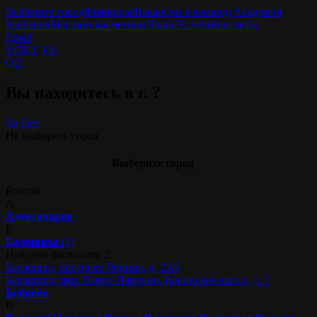
Выберите город
Франшиза
Вакансии в команду
Академия
Барберов
Магазин косметики
Прайс
Услуги
Контакты
Email
YOUT
VK
GO
Вы находитесь в г.
?
Да
Нет
Не выбирать город
Выберите город
Россия
А
Александров
Б
Балашиха
(2)
Найдено филиалов: 2
Балашиха, проспект Ленина, д. 23/5
Балашиха, мкр. Новое Павлино, Косинское шоссе, д. 7
Боброво
В