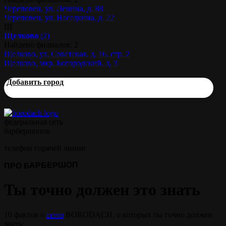
Череповец, ул. Ленина, д. 88
Череповец, ул. Наседкина, д. 22
Щ
Щелково
(2)
Найдено филиалов: 2
Щелково, ул. Советская, д. 16, стр. 2
Щелково, мкр. Богородский, д. 3
Добавить город
федеральная сеть
барбершопов
телефон горячей линии
ПРО БАРБЕРШОП
Ты точно должен это знать
10 фактов о
сети
BORODACH, о которых ты точно должен
знать: