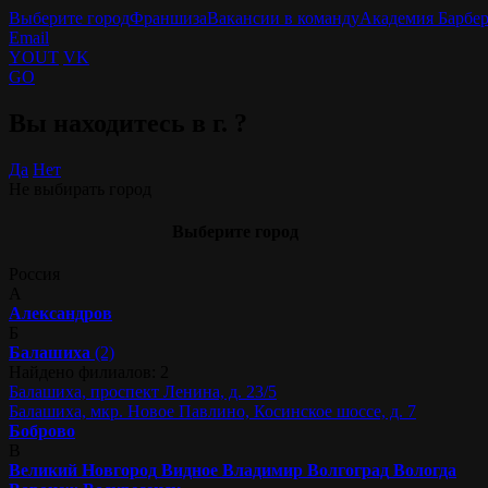
Выберите город
Франшиза
Вакансии в команду
Академия Барбе
Email
YOUT
VK
GO
Вы находитесь в г.
?
Да
Нет
Не выбирать город
Выберите город
Россия
А
Александров
Б
Балашиха
(2)
Найдено филиалов: 2
Балашиха, проспект Ленина, д. 23/5
Балашиха, мкр. Новое Павлино, Косинское шоссе, д. 7
Боброво
В
Великий Новгород
Видное
Владимир
Волгоград
Вологда