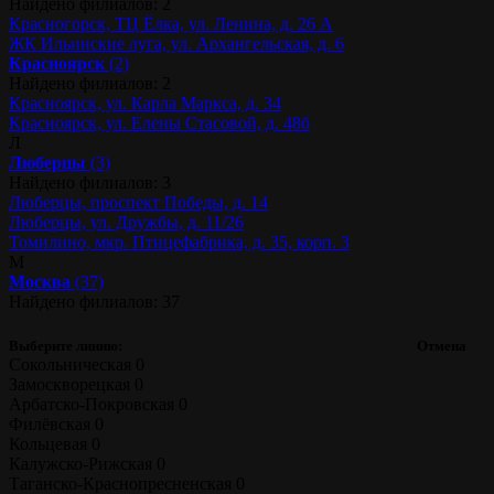
Найдено филиалов: 2
Красногорск, ТЦ Ёлка, ул. Ленина, д. 26 А
ЖК Ильинские луга, ул. Архангельская, д. 6
Красноярск
(2)
Найдено филиалов: 2
Красноярск, ул. Карла Маркса, д. 34
Красноярск, ул. Елены Стасовой, д. 48б
Л
Люберцы
(3)
Найдено филиалов: 3
Люберцы, проспект Победы, д. 14
Люберцы, ул. Дружбы, д. 11/26
Томилино, мкр. Птицефабрика, д. 35, корп. 3
М
Москва
(37)
Найдено филиалов: 37
Выберите линию:
Отмена
Сокольническая
0
Замоскворецкая
0
Арбатско-Покровская
0
Филёвская
0
Кольцевая
0
Калужско-Рижская
0
Таганско-Краснопресненская
0