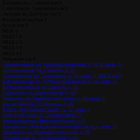
Калининско-Солнцевская
0
Серпуховско-Тимирязевская
0
Люблинско-Дмитровская
0
Большая кольцевая
0
Бутовская
0
МЦК
0
МЦД-1
0
МЦД-2
0
МЦД-3
0
МЦД-4
0
Некрасовская
0
Авиамоторная, ул. Красноказарменная, д. 14 А, корп. 6
Автозаводская, ул. Сайкина, д. 21
Алексеевская, ул. Годовикова, д. 11, корп. 5 (ЖК iLove)
Бабушкинская, ул. Лётчика Бабушкина, д. 39, корп. 3
Багратионовская, ул. Барклая, д. 12
Царицыно, ул. Бирюлевская, д. 43
Борисово, ул. Борисовские пруды, д. 18, корп. 1
Братиславская, ул. Перерва, д. 41
ВДНХ, Ярославское шоссе, д. 12, корп. 2
ТРК Вегас, МКАД, 24-й километр, 1
Волоколамская, Пятницкое шоссе, д. 7
Владыкино, Нововладыкинский проезд, д. 1, корп. 2
Жулебино, 3-е Почтовое отделение, д. 76
Щелковская, ул. 3-я Парковая, д. 61