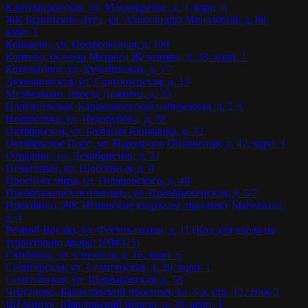
Кантемировская, ул. Москворечье, д. 4, корп. 6
ЖК Бунинские Луга, ул. Александры Монаховой, д. 88,
корп. 1
Коньково, ул. Профсоюзная, д. 109
Коптево, бульвар Матроса Железняка, д. 33, корп. 1
Котельники, ул. Кузьминская, д. 17
Лухмановская, ул. Святоозерская, д. 13
Медведково, проезд Дежнёва, д. 23
Полежаевская, Карамышевская набережная, д. 2 А
Некрасовка, ул. Недорубова, д. 28
Октябрьская, ул. Большая Якиманка, д. 32
Октябрьское Поле, ул. Народного Ополчения, д. 42, корп. 1
Отрадное, ул. Декабристов, д. 21
Печатники, ул. Шоссейная, д. 8
Проспект мира, ул. Гиляровского, д. 48
Преображенская площадь, ул. Преображенская, д. 5/7
Прокшино, ЖК Испанские кварталы, проспект Магеллана,
д. 4
Речной Вокзал, ул. Фестивальная, д. 11 (Код для входа на
территорию двора: 100#325)
Свиблово, ул. Снежная, д. 16, корп. 6
Селигерская, ул. Селигерская, д. 26, корп. 1
Семеновская, ул. Щербаковская, д. 58
Чертаново, Балаклавский проспект, вл. 5 а, стр. 12, этаж 2
Шелепиха, Шмитовский проезд, д. 39, корп. 1