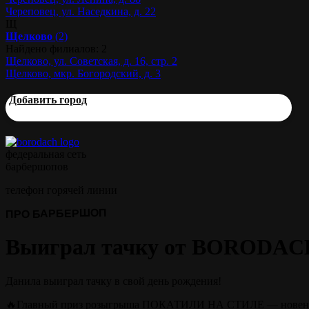
Череповец, ул. Наседкина, д. 22
Щ
Щелково
(2)
Найдено филиалов: 2
Щелково, ул. Советская, д. 16, стр. 2
Щелково, мкр. Богородский, д. 3
Добавить город
федеральная сеть
барбершопов
телефон горячей линии
ПРО БАРБЕРШОП
Выиграл тачку от BORODAC
Данила выиграл тачку в свой день рождения!
🔥Главный приз розыгрыша ПОКАТИЛИ НА СТИЛЕ — новеньк