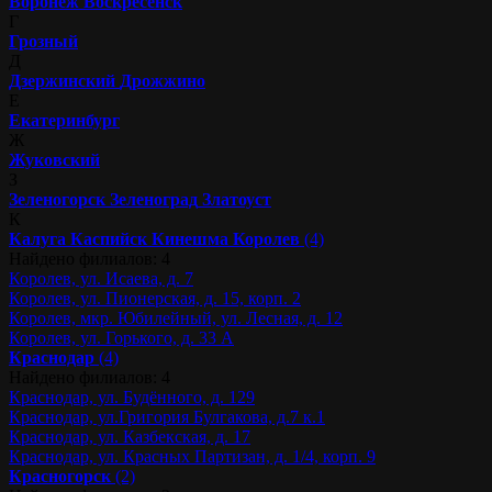
Воронеж
Воскресенск
Г
Грозный
Д
Дзержинский
Дрожжино
Е
Екатеринбург
Ж
Жуковский
З
Зеленогорск
Зеленоград
Златоуст
К
Калуга
Каспийск
Кинешма
Королев
(4)
Найдено филиалов: 4
Королев, ул. Исаева, д. 7
Королев, ул. Пионерская, д. 15, корп. 2
Королев, мкр. Юбилейный, ул. Лесная, д. 12
Королев, ул. Горького, д. 33 А
Краснодар
(4)
Найдено филиалов: 4
Краснодар, ул. Будённого, д. 129
Краснодар, ул.Григория Булгакова, д.7 к.1
Краснодар, ул. Казбекская, д. 17
Краснодар, ул. Красных Партизан, д. 1/4, корп. 9
Красногорск
(2)