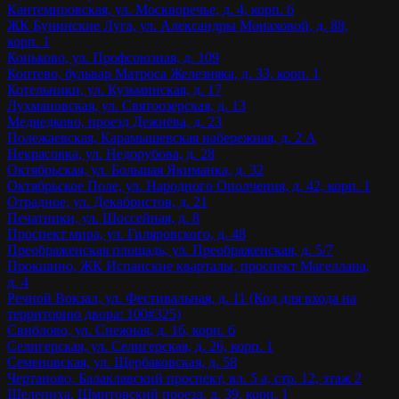
Кантемировская, ул. Москворечье, д. 4, корп. 6
ЖК Бунинские Луга, ул. Александры Монаховой, д. 88,
корп. 1
Коньково, ул. Профсоюзная, д. 109
Коптево, бульвар Матроса Железняка, д. 33, корп. 1
Котельники, ул. Кузьминская, д. 17
Лухмановская, ул. Святоозерская, д. 13
Медведково, проезд Дежнёва, д. 23
Полежаевская, Карамышевская набережная, д. 2 А
Некрасовка, ул. Недорубова, д. 28
Октябрьская, ул. Большая Якиманка, д. 32
Октябрьское Поле, ул. Народного Ополчения, д. 42, корп. 1
Отрадное, ул. Декабристов, д. 21
Печатники, ул. Шоссейная, д. 8
Проспект мира, ул. Гиляровского, д. 48
Преображенская площадь, ул. Преображенская, д. 5/7
Прокшино, ЖК Испанские кварталы, проспект Магеллана,
д. 4
Речной Вокзал, ул. Фестивальная, д. 11 (Код для входа на
территорию двора: 100#325)
Свиблово, ул. Снежная, д. 16, корп. 6
Селигерская, ул. Селигерская, д. 26, корп. 1
Семеновская, ул. Щербаковская, д. 58
Чертаново, Балаклавский проспект, вл. 5 а, стр. 12, этаж 2
Шелепиха, Шмитовский проезд, д. 39, корп. 1