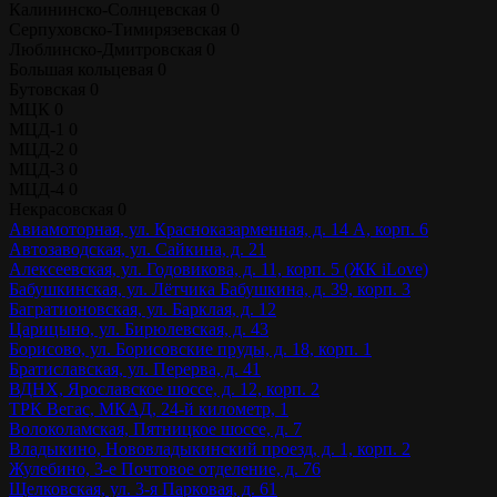
Калининско-Солнцевская
0
Серпуховско-Тимирязевская
0
Люблинско-Дмитровская
0
Большая кольцевая
0
Бутовская
0
МЦК
0
МЦД-1
0
МЦД-2
0
МЦД-3
0
МЦД-4
0
Некрасовская
0
Авиамоторная, ул. Красноказарменная, д. 14 А, корп. 6
Автозаводская, ул. Сайкина, д. 21
Алексеевская, ул. Годовикова, д. 11, корп. 5 (ЖК iLove)
Бабушкинская, ул. Лётчика Бабушкина, д. 39, корп. 3
Багратионовская, ул. Барклая, д. 12
Царицыно, ул. Бирюлевская, д. 43
Борисово, ул. Борисовские пруды, д. 18, корп. 1
Братиславская, ул. Перерва, д. 41
ВДНХ, Ярославское шоссе, д. 12, корп. 2
ТРК Вегас, МКАД, 24-й километр, 1
Волоколамская, Пятницкое шоссе, д. 7
Владыкино, Нововладыкинский проезд, д. 1, корп. 2
Жулебино, 3-е Почтовое отделение, д. 76
Щелковская, ул. 3-я Парковая, д. 61