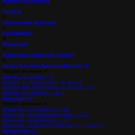
Воронеж
Воскресенск
Г
Грозный
Д
Дзержинский
Дрожжино
Е
Екатеринбург
Ж
Жуковский
З
Зеленогорск
Зеленоград
Златоуст
К
Калуга
Каспийск
Кинешма
Королев
(4)
Найдено филиалов: 4
Королев, ул. Исаева, д. 7
Королев, ул. Пионерская, д. 15, корп. 2
Королев, мкр. Юбилейный, ул. Лесная, д. 12
Королев, ул. Горького, д. 33 А
Краснодар
(4)
Найдено филиалов: 4
Краснодар, ул. Будённого, д. 129
Краснодар, ул.Григория Булгакова, д.7 к.1
Краснодар, ул. Казбекская, д. 17
Краснодар, ул. Красных Партизан, д. 1/4, корп. 9
Красногорск
(2)