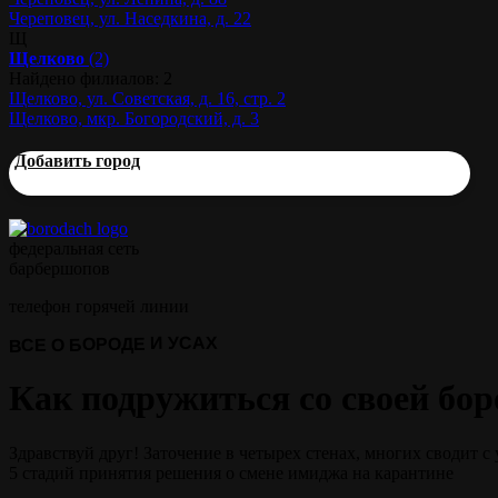
Череповец, ул. Наседкина, д. 22
Щ
Щелково
(2)
Найдено филиалов: 2
Щелково, ул. Советская, д. 16, стр. 2
Щелково, мкр. Богородский, д. 3
Добавить город
федеральная сеть
барбершопов
телефон горячей линии
ВСЕ О БОРОДЕ И УСАХ
Как подружиться со своей бор
Здравствуй друг! Заточение в четырех стенах, многих сводит с
5 стадий принятия решения о смене имиджа на карантине