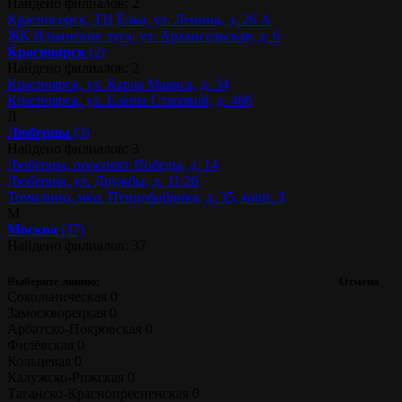
Найдено филиалов: 2
Красногорск, ТЦ Ёлка, ул. Ленина, д. 26 А
ЖК Ильинские луга, ул. Архангельская, д. 6
Красноярск
(2)
Найдено филиалов: 2
Красноярск, ул. Карла Маркса, д. 34
Красноярск, ул. Елены Стасовой, д. 48б
Л
Люберцы
(3)
Найдено филиалов: 3
Люберцы, проспект Победы, д. 14
Люберцы, ул. Дружбы, д. 11/26
Томилино, мкр. Птицефабрика, д. 35, корп. 3
М
Москва
(37)
Найдено филиалов: 37
Выберите линию:
Отмена
Сокольническая
0
Замоскворецкая
0
Арбатско-Покровская
0
Филёвская
0
Кольцевая
0
Калужско-Рижская
0
Таганско-Краснопресненская
0