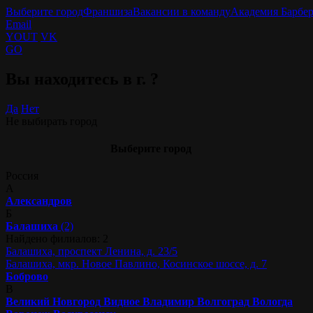
Выберите город
Франшиза
Вакансии в команду
Академия Барбе
Email
YOUT
VK
GO
Вы находитесь в г.
?
Да
Нет
Не выбирать город
Выберите город
Россия
А
Александров
Б
Балашиха
(2)
Найдено филиалов: 2
Балашиха, проспект Ленина, д. 23/5
Балашиха, мкр. Новое Павлино, Косинское шоссе, д. 7
Боброво
В
Великий Новгород
Видное
Владимир
Волгоград
Вологда