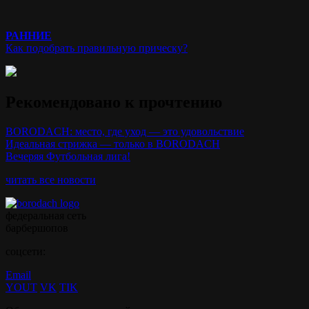
РАННИЕ
Как подобрать правильную прическу?
Рекомендовано к прочтению
BORODACH: место, где уход — это удовольствие
Идеальная стрижка — только в BORODACH
Вечеряя Футбольная лига!
читать все новости
федеральная сеть
барбершопов
соцсети:
Email
YOUT
VK
TIK