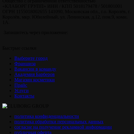
Общество с ограниченной ответственностью
«КЛАБОРГ ГРУПП» ИНН / КПП 5018179478 / 501801001
ОГРН 1155018002655 141090, Московская обл., г.о. Королёв, г.
Королёв, мкр. Юбилейный, ул. Ленинская, д.12, пом.9, комн.
1А.
Запишитесь через приложение:
Быстрые ссылки
Выберите город
Франшиза
Вакансии в команду
Академия Барберов
Магазин косметики
Прайс
Услуги
Контакты
политика конфиденциальности
политика обработки персональных данных
согласие на получение рекламной информации
публичная оферта