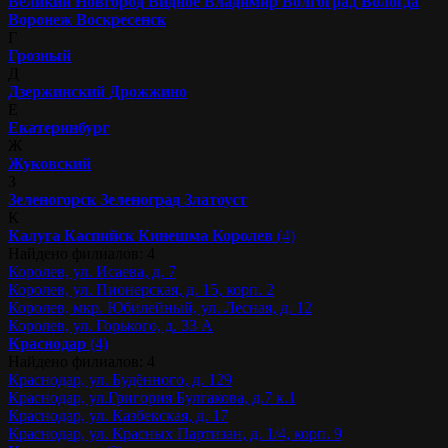
Великий Новгород
Видное
Владимир
Волгоград
Вологда
Воронеж
Воскресенск
Г
Грозный
Д
Дзержинский
Дрожжино
Е
Екатеринбург
Ж
Жуковский
З
Зеленогорск
Зеленоград
Златоуст
К
Калуга
Каспийск
Кинешма
Королев
(4)
Найдено филиалов: 4
Королев, ул. Исаева, д. 7
Королев, ул. Пионерская, д. 15, корп. 2
Королев, мкр. Юбилейный, ул. Лесная, д. 12
Королев, ул. Горького, д. 33 А
Краснодар
(4)
Найдено филиалов: 4
Краснодар, ул. Будённого, д. 129
Краснодар, ул.Григория Булгакова, д.7 к.1
Краснодар, ул. Казбекская, д. 17
Краснодар, ул. Красных Партизан, д. 1/4, корп. 9