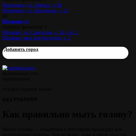
Череповец, ул. Ленина, д. 88
Череповец, ул. Наседкина, д. 22
Щ
Щелково
(2)
Найдено филиалов: 2
Щелково, ул. Советская, д. 16, стр. 2
Щелково, мкр. Богородский, д. 3
Добавить город
федеральная сеть
барбершопов
телефон горячей линии
БЕЗ РУБРИКИ
Как правильно мыть голову?
Мытье головы — обыденная и регулярная процедура для
поддержания гигиены. Тем не менее, даже в таком простом