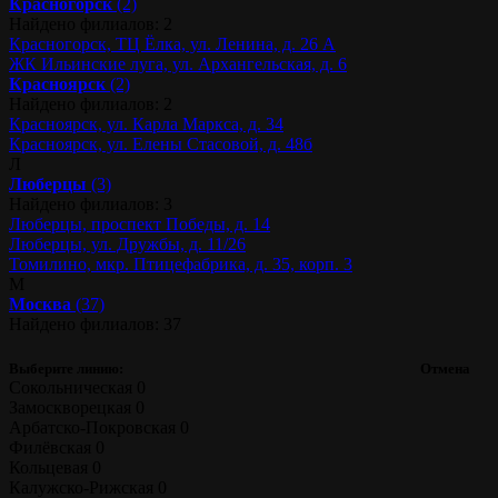
Красногорск
(2)
Найдено филиалов: 2
Красногорск, ТЦ Ёлка, ул. Ленина, д. 26 А
ЖК Ильинские луга, ул. Архангельская, д. 6
Красноярск
(2)
Найдено филиалов: 2
Красноярск, ул. Карла Маркса, д. 34
Красноярск, ул. Елены Стасовой, д. 48б
Л
Люберцы
(3)
Найдено филиалов: 3
Люберцы, проспект Победы, д. 14
Люберцы, ул. Дружбы, д. 11/26
Томилино, мкр. Птицефабрика, д. 35, корп. 3
М
Москва
(37)
Найдено филиалов: 37
Выберите линию:
Отмена
Сокольническая
0
Замоскворецкая
0
Арбатско-Покровская
0
Филёвская
0
Кольцевая
0
Калужско-Рижская
0