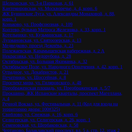
Щелковская, ул. 3-я Парковая, д. 61
Кантемировская, ул. Москворечье, д. 4, корп. 6
ЖК Бунинские Луга, ул. Александры Монаховой, д. 88,
корп. 1
Коньково, ул. Профсоюзная, д. 109
Коптево, бульвар Матроса Железняка, д. 33, корп. 1
Котельники, ул. Кузьминская, д. 17
Лухмановская, ул. Святоозерская, д. 13
Медведково, проезд Дежнёва, д. 23
Полежаевская, Карамышевская набережная, д. 2 А
Некрасовка, ул. Недорубова, д. 28
Октябрьская, ул. Большая Якиманка, д. 32
Октябрьское Поле, ул. Народного Ополчения, д. 42, корп. 1
Отрадное, ул. Декабристов, д. 21
Печатники, ул. Шоссейная, д. 8
Проспект мира, ул. Гиляровского, д. 48
Преображенская площадь, ул. Преображенская, д. 5/7
Прокшино, ЖК Испанские кварталы, проспект Магеллана,
д. 4
Речной Вокзал, ул. Фестивальная, д. 11 (Код для входа на
территорию двора: 100#325)
Свиблово, ул. Снежная, д. 16, корп. 6
Селигерская, ул. Селигерская, д. 26, корп. 1
Семеновская, ул. Щербаковская, д. 58
Чертаново, Балаклавский проспект, вл. 5 а, стр. 12, этаж 2