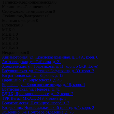
Таганско-Краснопресненская
0
Калининско-Солнцевская
0
Серпуховско-Тимирязевская
0
Люблинско-Дмитровская
0
Большая кольцевая
0
Бутовская
0
МЦК
0
МЦД-1
0
МЦД-2
0
МЦД-3
0
МЦД-4
0
Некрасовская
0
Авиамоторная, ул. Красноказарменная, д. 14 А, корп. 6
Автозаводская, ул. Сайкина, д. 21
Алексеевская, ул. Годовикова, д. 11, корп. 5 (ЖК iLove)
Бабушкинская, ул. Лётчика Бабушкина, д. 39, корп. 3
Багратионовская, ул. Барклая, д. 12
Царицыно, ул. Бирюлевская, д. 43
Борисово, ул. Борисовские пруды, д. 18, корп. 1
Братиславская, ул. Перерва, д. 41
ВДНХ, Ярославское шоссе, д. 12, корп. 2
ТРК Вегас, МКАД, 24-й километр, 1
Волоколамская, Пятницкое шоссе, д. 7
Владыкино, Нововладыкинский проезд, д. 1, корп. 2
Жулебино, 3-е Почтовое отделение, д. 76