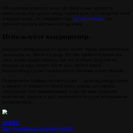
Обладателям длинных волос не обязательно наносить
шампунь на всю длину: наша главная цель это очищение кожи
и корней волос. Не забывайте про
массаж головы
, это
поможет удалить мертвые клетки кожи.
Используйте кондиционер.
Наносите кондиционер по длине волос, чтобы дополнительно
увлажнить их. Имейте в виду, что ему требуется время для
того, чтобы подействовать, так что оставьте средство на
волосах на пару минут, после чего смойте водой,
кондиционер сделает волосы более мягкими и блестящими.
Определение графика мытья головы — дело индивидуальное
и зависит от жирности вашей кожи, однако регулярное
соблюдение этих рекомендаций позволит вам сократить
количество перхоти и даст уверенность в своем неотразимом
внешнем виде.
НОВЕЕ
Как ухаживать за волосами летом?