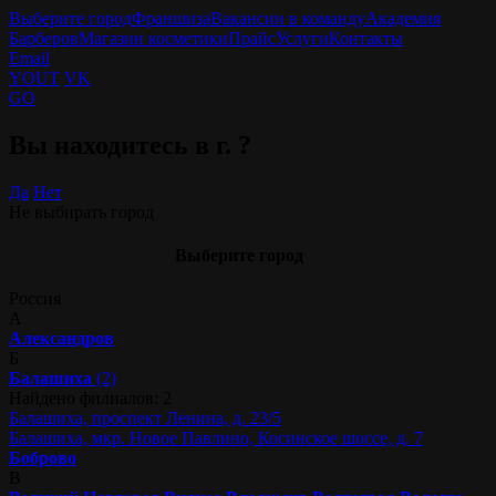
Выберите город
Франшиза
Вакансии в команду
Академия
Барберов
Магазин косметики
Прайс
Услуги
Контакты
Email
YOUT
VK
GO
Вы находитесь в г.
?
Да
Нет
Не выбирать город
Выберите город
Россия
А
Александров
Б
Балашиха
(2)
Найдено филиалов: 2
Балашиха, проспект Ленина, д. 23/5
Балашиха, мкр. Новое Павлино, Косинское шоссе, д. 7
Боброво
В